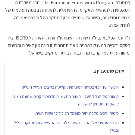
במסגרת The European Framework Program, תכנית יוקרתית
המאפשרת לתעשייה ולאקדמיה הישראלית להתחרות בבמה העולמית של
מצוינות וחדשנות, מישראל שותפים מכון המחקר מיגל וחברת יאמוג'ה
לגידול אצות.
ד"ר עמי אפלבאום, יו"ר רשות החדשנות ויו"ר ועדת ההיגוי של ISERD, ציין
בטקס: "זכייה במענק בתכנית מאוד תחרותית זו הינה ציון לאיכות ומצוינות
ומהווה עדות למחקר ברמה הגבוהה ביותר, מתקיים בישראל".
ייתכן שתתעניין ב
הוכשרו 18 רכזי צמיחה דמוגרפית וקליטה בקיבוצי הגליל העליון
קואופרטיב הגליל העליון באזור התעשייה הדרומי בקרית שמונה מציע
לראשונה שטחים להשכרה
סופית: ניסים מלכה יהיה מועמד הליכוד לראשות העיר.
הכנס העשירי של 'הפורום הצפוני לקידום התעשייה והתעסוקה בגליל
ובגולן'