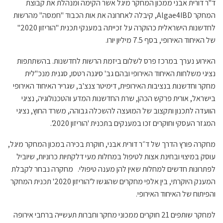
ד"ר דורית אבני ממכון המחקר מיגל אשר הקימה ומנהלת את קבוצת
המחקר Algae4IBD, קיבלה לאחרונה את אות הכבוד "חמסה" מהרשות
לחדשנות הישראלית כהוקרה על זכייתה במענקי תכנית "הוריזון 2020"
של האיחוד האירופי, בסף 7.5 מיליון יורו.
האירוע נערך במרכז פרס לשלום ביזמת הרשות לחדשנות. בהשתתפות
נציגי משלחות האיחוד האירופי ובהם גב' סיגנה רטסו, סגנית מנכ"לית
מחקר וחדשנות בנציבות האירופית, דימיטר צנצ'ב, שגריר האיחוד האירופי
בישראל, אורית פרקש הכהן, שרת החדשנות המדע והטכנולוגיה, נציגי
הוועדה לתכנון ותקצוב של המועצה להשכלה גבוהה, משרד החוץ, נציגי
המגזר העסקי וחוקרים זכו במענקים בתכנית 'הוריזון 2020'.
מחקרה פורץ הדרך של ד״ר דורית אבני, חוקרת בכירה במכון המחקר מיגל,
עוסק במיצוי ובחינת אצות לטיפול במחלות מעי דלקתיות כרוניות, שיוביל
לפתרונות חדשים למחלות שאין להן מענה טיפולי. מחקרה נבחר לקבלת
המענק היוקרתי, בין אלפי מחקרים שהוגשו ל'הוריזון 2020' תכנית המחקר
והפיתוח של האיחוד האירופי.
למחקר שותפים 21 חוקרים ממכוני מחקר וחברות תעשייה ברחבי אירופה