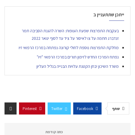
ייתכן שתתעניין ב
בעקבות התפרצות שפעת העופות: השרה להגנת הסביבה תמר
זנדברג חתמה על צו לאיסור על ציד עד לסוף ינואר 2022
מחלקת התפרצות נוספת לחולי קורונה נפתחה במרכז הרפואי זיו
נפתח המרכז החדש לזימון תורים במרכז הרפואי "זיו"
משרד השיכון יבחן הקטנת עלויות הבנייה בגליל העליון
שתף
Facebook
Twitter
Pinterest
כתה קודמת