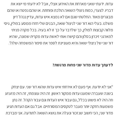
עדות. ידעתי שאני מארחת את האירוע אצלי, אבל לא ידעתי מי ישא את
דבריו. לצערי, כמות ניצולי השואה הולכת ופוחתת. או שהם נפטרו או שהם
מבוגרים מאוד. החלטתי שגם אם לא נמצא איש עדות, עדיין ננהל דיון
משלנו. בעלי הוא דור שני לניצול שואה, הבנים שלי חזרו ממסע בפולין, גיסי
מלווה קבוצות לפולין, כך שלדבר על כך זו לא בעיה. בכל מקרה פניתי
למארגני זיכרון בסלון והם קישרו אותי לאשת עדות מקרית שמונה, שהיא
דור שני של ניצולי שואה והיא מעוניינת לספר את סיפור המשפחה שלה".
לדעתך עדות מדור שני פחות מרגשת?
"אני לא יודעת. אף פעם לא אירחתי איש עדות שהוא דור שני. עם יצחק
בשנה שעברה שמענו עדות ממקור ראשון. זה היה עוצמתי, זה היה מזעזע
וזה היה לא פשוט בכלל, גם עבור איש העדות וגם עבור הקהל. זה נתן
משמעות חזקה יותר מעבר לטקסים המסורתיים. אבל גם אם העדות תגיע
מדור שני, הכי חשוב שנזכור ונעלה את נושא השואה לתודעה. אני מברכת