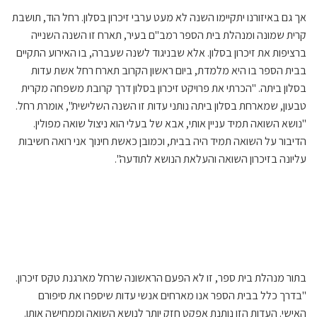
אך גם באיזורנו יתקיימו השנה לא מעט ערבי זיכרון בסלון. רחל הוד, תושבת
קרית שמונה ומנהלת בית הספר רמב"ם בעיר, תארח זו השנה השנייה
ברציפות את זיכרון בסלון. אלא שבניגוד לשנה שעברה, בו האירוע התקיים
בבית הספר בו היא מלמדת, ביום ראשון הקרוב תארח רחל אשת עדות
בסלון ביתה. "הכרתי את פרויקט זיכרון בסלון דרך קרובת משפחה מקרית
טבעון, שמארחת בסלון ביתה נותני עדות זו השנה השלישית", אומרת רחל.
"נושא השואה תמיד עניין אותי, אבא של בעלי הוא ניצול שואה מפולין.
הדיבור על השואה תמיד היה בבית, וכמובן כאשת חינוך אני רואה חשיבות
עליונה בזיכרון השואה והעלאת הנושא לתודעה".
בתור מנהלת בית ספר, זו לא הפעם הראשונה שרחל מארגנת טקס זיכרון.
"בדרך כלל בבית הספר אנו מארחים אנשי עדות שיספרו את סיפורם
האישי. העדות הזו נותנת אפקט חזק יותר לנושא השואה וממחישה אותו.