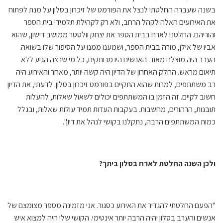
בשנה שעברה החלטתי לנצל את הפורמט של זיכרון בסלון על מנת לפתוח
את האירועים האלה לקהל הרחב, ולא רק לקהילת תלמידי בית הספר
והוריהם. החלטנו לארח בבית הספר את יצחק וולסטר ממושב דישון, שהוא
אביו של אילן, מורה בבית הספר, ושמענו ממנו על הסיפור שלו בשואה.
הערב היה מוצלח מאוד. האנשים היו מרותקים, כל מי שרצה הגיע ללא
תיאום מראש. החלק האחרון של הדיון היה קשה יותר, מאחר והאירוע היה
רב משתתפים, למרות שהוא התקיים בפורמט זיכרון בסלון. לדעתי, את הדיון
חשוב לקיים. זה הזמן בו המשתתפים יכולים לשאול שאלות, להעלות
תובנות, הרהורים, מחשבות. בעקבות העדות תמיד עולות שאלות, ובגלל
כמות המשתתפים הרבה, נתקלנו בקושי לנהל את דיון".
ולכן השנה החלטת לארח בסלון ביתך?
"הפעם החלטתי להגדיר את האירוע כסגור. אני מזמינה מספר מצומצם של
אנשים והערב בסלון יהיה הרבה יותר אינטימי. הקושי שלי היה למצוא איש