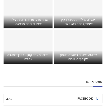
'יאללה גליל' – פסטיבל הקיץ
מכבי טבעי מרחיבה את פעילותה
הצפוני, נפתח בהצדעה...
בצפון ופותחת מרפאה...
שלושה פצועים בתאונה בסמוך
כדורגל: אחד קטן – בדרך למטרה
לקיבוץ הגושרים
גדולה
שתפו אותנו
FACEBOOK
עוקב