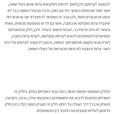
להקשיב לעדותם, ולכן חשוב להזמין לסלון איש עדות שהוא ניצול שואה,
אשר יספר את סיפורו האישי. יחד עם זאת, הרבה מניצולי השואה כבר לא
עימנו או מבוגרים מאוד, ולכן ערב זה מאפשר להזמין דור שני או אנשי רוח
שיעבירו עדות מוקלטת או כתובה, אשר גם לה יש משמעות מהותית, מאחר
וכאשר לא יהיה מי שידבר, העדות תישאר בעתיד. ולכן, חלק מהמארחים
מאפשרים למשתתפים להאזין לעדויות מוקלטות, לקרוא עדות כתובה,
לארח אנשי מקצוע מתחום חקר השואה, וכמובן להקשיב לעדותם של הדור
השני. עדות זו נוגעת לא פחות מהעדויות של ניצולי השואה.
החלק האומנותי-שיתופי מהווה במה עבור האורחים בסלון. בחלק זה
האורחים מוזמנים להביע את תחושותיהם באמצעות שירה, נגינה, הקראה,
משחק או בכל דרך העולה על רוחם. חלק זה מעניק הפוגה קלה בין החלק
הראשון לשלישי ומעצים את החיבור בין המשתתפים.