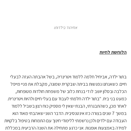
אחיהוד בילדותו
הלוחשת לחיות
בתור ילדה, אביחיל חלמה ללמוד ויטרינריה, בשל אהבתה העזה לבעלי
חיים. כשאנחנו נפגשות בביתה שבקרית שמונה, מקבלת את פניי מייפל
הכלבה ובסלון יושב לו די בנחת כלוב של משפחת חולדות מטופחות,
כמעט בני בית. "בתור ילדה חלמתי לעבוד עם בעלי חיים ולהיות ויטרינרית.
לאחר מכן, כשהתבגרתי, הבנתי שאין לי מספיק כוח רצון בשביל ללמוד
במשך 7 שנים בצורה כזו אינטנסיבית. הדבר השני שאהבתי מאוד הוא
העבודה עם ילדים ולכן נרשמתי ללימודי חינוך עם התמחות בטיפול בלקויות
למידה באמצעות אומנות. אני כרגע מתחילה את השנה הרביעית במכללת