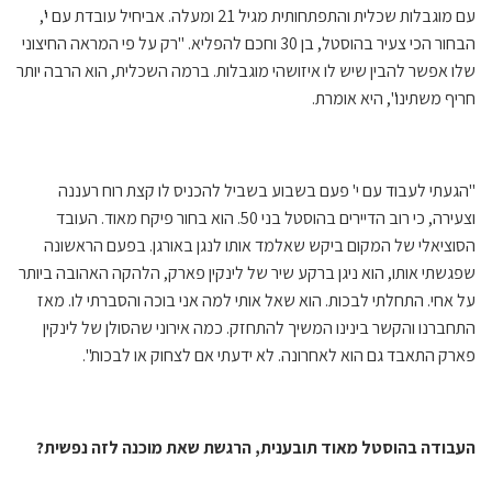
עם מוגבלות שכלית והתפתחותית מגיל 21 ומעלה. אביחיל עובדת עם י',
הבחור הכי צעיר בהוסטל, בן 30 וחכם להפליא. "רק על פי המראה החיצוני
שלו אפשר להבין שיש לו איזושהי מוגבלות. ברמה השכלית, הוא הרבה יותר
חריף משתינו", היא אומרת.
"הגעתי לעבוד עם י' פעם בשבוע בשביל להכניס לו קצת רוח רעננה
וצעירה, כי רוב הדיירים בהוסטל בני 50. הוא בחור פיקח מאוד. העובד
הסוציאלי של המקום ביקש שאלמד אותו לנגן באורגן. בפעם הראשונה
שפגשתי אותו, הוא ניגן ברקע שיר של לינקין פארק, הלהקה האהובה ביותר
על אחי. התחלתי לבכות. הוא שאל אותי למה אני בוכה והסברתי לו. מאז
התחברנו והקשר בינינו המשיך להתחזק. כמה אירוני שהסולן של לינקין
פארק התאבד גם הוא לאחרונה. לא ידעתי אם לצחוק או לבכות".
העבודה בהוסטל מאוד תובענית, הרגשת שאת מוכנה לזה נפשית?