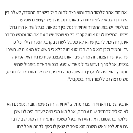
"אחיהוד אהב ללמוד תורה והוא רצה להיות חייל בישיבת ההסדר, לשלב בין
השירות הצבאי ללימודי תורה. באותה תקופה נעשו קיצוצים שפגעו
בתלמידי ישיבות ההסדר ואחיהוד נפל בין הכסאות. בגלל שהוא היה גדול
פיזית, החליטו לגייס אותו לקרבי. כל מי שהיה יושב עם אחיהוד וממש מדבר
איתו, היה יכול להבין שהוא לא מסוגל לשרת בקרבי. הוא היה ילד כל כך
עדין ותמים ולכן הוא סירב. הכניסו אותו לכלא כי פשוט לא האמינו לו. חשבו
שהוא עושה הצגות. זה מה ששבר אותו בעצם. סכיזופרניה היא הפרעה
גנטית, אבל צריך זעזוע גדול מאוד שיפגע בנפש האדם בשביל שהיא
תתפרץ. הוא היה ילד עדין וזו הייתה מכה רצינית בשבילו. הוא רצה להתגייס,
פשוט רצה גם ללמוד תורה במקביל".
ארבע שנים חי אחיהוד עם המחלה. "אחיהוד היה נשמה טובה. אומנם הוא
לא הצליח להחזיק שום עבודה, אבל הוא הכי רצה לעזור. היה לנו שכן
שלוקה בתסמונת דאון. הוא היה בעל משפחה ותמיד היה מתיישב לדבר
עם אחי. לפני ראש השנה הוא סיפר לו שאין לו כסף לקנות אוכל לחג.