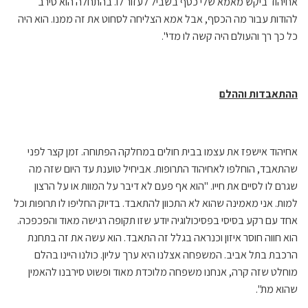
אחיהוד ביקש מאמא שלי כסף בשביל לעזור לו. בהתחלה הוא סירב
להודות עבור מה הכסף, אבל אמא הצליחה לסחוט את זה ממנו. הוא היה
כל כך רך והעולם היה קשה לו מדי".
ההתאבדות וההלם
אחיהוד אישפז את עצמו בבית חולים במחלקה הפתוחה. זמן קצר לפני
שהתאבד, הוחלפו לאחיהוד התרופות. אביחיל טוענת עד היום שזה מה
שגרם לו לסיים את חייו. "הוא אף פעם לא דיבר על המוות או על הרצון
למות. אני מאמינה שהוא לא התכוון להתאבד. בדיוק החליפו לו תרופות וכל
אחד עם רקע בסיסי בפסיכולוגיה יודע שזו תקופה רגישה מאוד והפכפכה.
הוא חווה חוסר איזון וכנראה בגלל זה התאבד. הוא עשה את זה בתחנת
הרכבת בתל אביב. המשפחה אצלנו היא ערך עליון. כולנו היינו בהלם
מוחלט שזה קרה, אנחנו משפחה מלוכדת מאוד ופשוט סירבנו להאמין
שהוא מת".