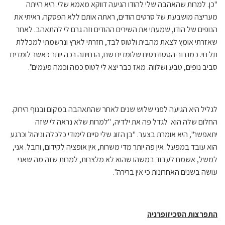
"כן. למרות שהאהבה שלי להודו הגיעה דווקא מאמא שלי. היא הייתה
מעריצה מושבעת של סרטים הודים, ראתה אותם ללא הפסקה. ראיתי את
הנופים של הודו, שמעתי את השירים ההודים וזה גרם לי להתאהב. לאחר
שאזרתי אומץ לצאת מהבית ולטוס לבד, חזרתי לארץ ונרשמתי למכללת
תל חי. כמו רוב הסטודנטים שלומדים שם, הנחיתה רכה יותר כאשר לומדים
סביב נופים, טבע ושלווה. מאז כבר יצא לי לטוס כמה וכמה פעמים".
לגליל היא הגיעה לפני שלוש שנים לאחר שהתאהבה במקום ובנוף הירוק.
החלום שלה הוא לגדל פה את ילדיה, "למרות שלא נראה לי שזה
יתאפשר", היא אומרת בצער. "בן הזוג שלי סיים לימודי כלכלה וניהול וכרגע
הוא עובד במפעל. אין פה יותר מדי משרות, אין אופציה לקידום, וחבל. אני,
למשל, אשמח לעבוד במשהו שהוא לא מלצרות, למרות שזה מה שאני
עושה בשנים האחרונות כי אין ברירה".
התפרצות הסכיזופרניה