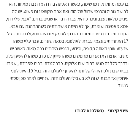
ברעמה מתולתלת מרשימה, כאשר ראסטה בודדה מזדנבת מאחור. היא
לבושה גופיה ומכנסי שרוול של הודו ואת אפה מקשט נזם פשוט. יש לה
עיניים מלאות עצב וניכר כי היא עברה דבר או שניים בחיים. "אבא שלי דתי,
אמא מאמינה ושומרת, אך לא הייתה אישה דתייה כשהתחתנה עם אבא.
התחנכתי בבית ספר דתי וכבר הכרתי לעומק את היהדות ועולם הדת. בגיל
17 התחרדתי בעצמי ועברתי לאולפנא במאה שערים. עבר עליי משהו
שזעזע אותי באותה תקופה, וכידוע, הנפש היהודית רכה מאוד. כאשר יש
משבר או צרה אז אנחנו מחפשים משהו שייתן לנו כוח, משהו להישען עליו,
ובדרך כלל זה מגיע בתור ישות אלוקית. כבר למדתי בבית ספר דתי, שמרנו
בבית שבת ולכן היה לי קל יותר להיסחף לעולם הזה. בגיל 19 הייתי לפני
אירוסין ואז הבנתי שזה לא בשבילי העולם הזה. שנתיים לאחר מכן טסתי
להודו".
שינוי קיצוני – מאולפנא להודו