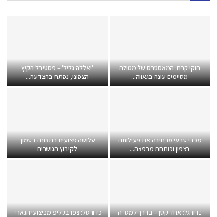
הוקי קרח: המאסטרס של מטולה
'יאללה גליל' – פסטיבל הקיץ
מסיימים עונה בגאווה...
הצפוני, נפתח בהצדעה...
מכבי טבעי מרחיבה את פעילותה
שלושה פצועים בתאונה בסמוך
בצפון ופותחת מרפאה...
לקיבוץ הגושרים
כדורגל: אחד קטן – בדרך למטרה
כדורסל: צפו בקליפ מביצועי הגארד