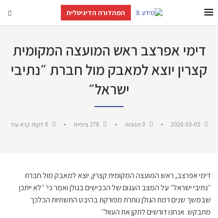
המהדורה הדיגיטלית
דימי אפרצב ראש המועצה המקומית
קצרין יוצא למאבק מול חברת ״נתיבי
ישראל״
2020-03-05
0 תגובות
278
ציפיות
0 דקות קרא עוד
דימי
אפרצב
,
ראש
המועצה
המקומית
קצרין
,
יוצא
למאבק
מול
חברת
״
נתיבי ישראל
״
על
המצב
העגום
של
הכבישים
בגולן ואמר כי׳ ״
לא
ייתכן
שבמשך
שנים
רמת הגולן
נותרת
מפורקת
בהיבט
התשתיות
הכלכך
מתבקש
.
אנחנו
דורשים
לתקן
את
העוול
״