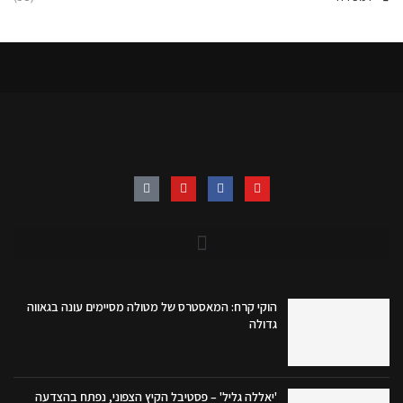
הוקי קרח: המאסטרס של מטולה מסיימים עונה בגאווה
גדולה
'יאללה גליל' – פסטיבל הקיץ הצפוני, נפתח בהצדעה