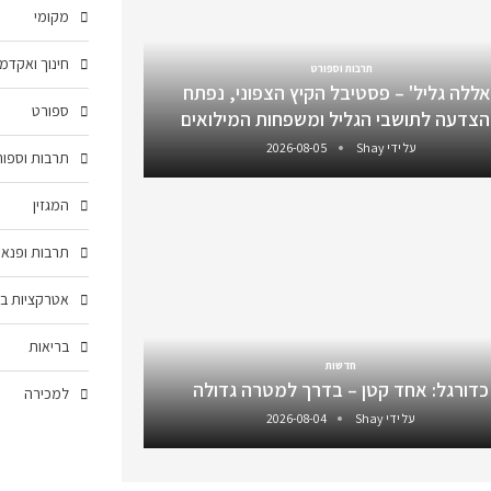
מקומי
חינוך ואקדמ
תרבות וספורט
אללה גליל' – פסטיבל הקיץ הצפוני, נפתח
ספורט
צדעה לתושבי הגליל ומשפחות המילואים
על ידי
Shay
2026-08-05
תרבות וספור
המגזין
תרבות ופנאי
אטרקציות בצ
בריאות
חדשות
כדורגל: אחד קטן – בדרך למטרה גדולה
למכירה
על ידי
Shay
2026-08-04