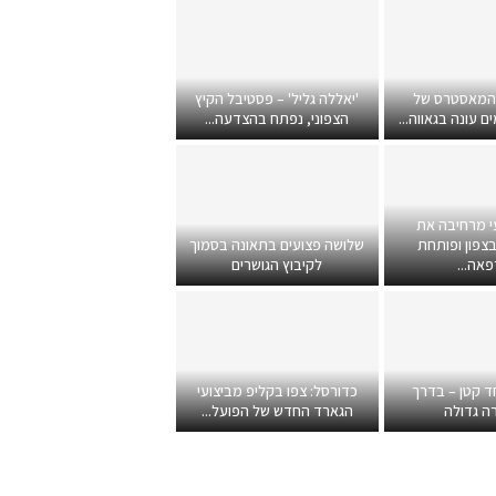
 המאסטרס של
'יאללה גליל' – פסטיבל הקיץ
 עונה בגאווה...
הצפוני, נפתח בהצדעה...
י מרחיבה את
צפון ופותחת
שלושה פצועים בתאונה בסמוך
אה...
לקיבוץ הגושרים
ד קטן – בדרך
כדורסל: צפו בקליפ מביצועי
ה גדולה
הגארד החדש של הפועל...