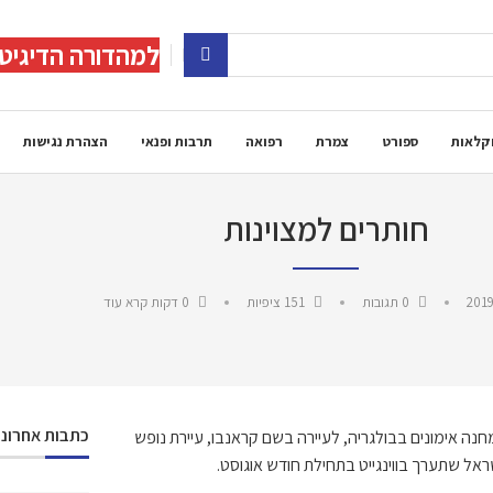
למהדורה הדיגיט
קלאות
ספורט
צמרת
רפואה
תרבות ופנאי
הצהרת נגישות
חותרים למצוינות
2019
0 תגובות
151
ציפיות
0 דקות קרא עוד
כתבות אחרונו
למחנה אימונים בבולגריה, לעיירה בשם קראנבו, עיירת נופש
ראל שתערך בווינגייט בתחילת חודש אוגוסט.