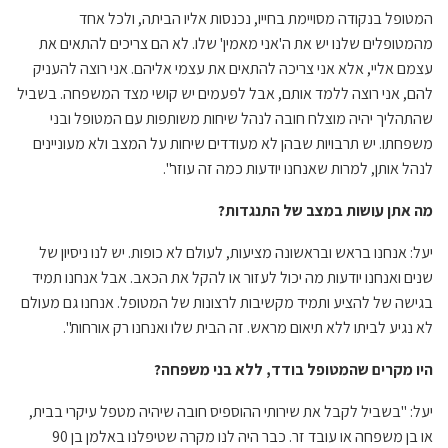
המטופל בנקודה מסויימת בחייו, נכנסות אליו הביתה, ולכל אחד
מהמטופלים שלנו יש את ה'אני מאמין' שלו. לא הם צריכים להתאים את
עצמם אליי, אלא אני צריכה להתאים את עצמי אליהם. אני רוצה להעניק
להם, אני רוצה ללמד אותם, אבל לפעמים יש קושי מצד המשפחה. בשביל
שהתהליך יהיה מוצלח חובה לנהל שיחות משותפות עם המטופל ובני
משפחתו. יש תרבויות שבהן לא מעודדים שיחות על המצב ולא מעוניינים
לנהל אותן, למרות שאנחנו יודעות כמה זה עוזר".
מה אתן עושות במצב של התנגדות?
יעל: אנחנו בראש ובראשונה מציעות, לעולם לא כופות. יש לנו ניסיון של
שנים ואנחנו יודעות מה יכול לעזור או להקל את הכאב. אבל אנחנו תמיד
בגישה של להציע ותמיד מקשיבות לרצונות של המטופל. אנחנו גם מעולם
לא נגיע לביתו ללא תיאום מראש. זה הבית שלו ואנחנו רק אורחות".
היו מקרים שהמטופל בודד, ללא בני משפחה?
יעל: "בשביל לקבל את שירותי ההוספיס חובה שיהיה מטפל עיקרי בבית,
או בן משפחה או עובד זר. כבר היה לנו מקרה שטיפלנו באלמן בן 90