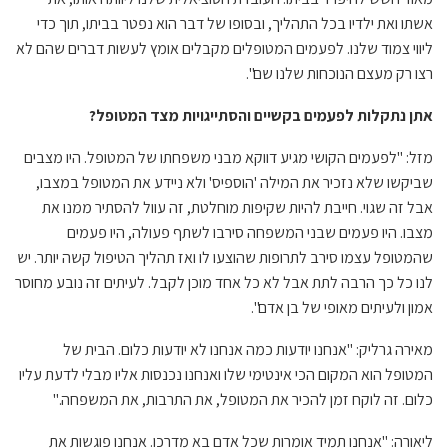
אשתו ואת ילדיו בכל התהליך, ובסופו של דבר הוא נפטר בביתו, תוך כדי
ליווי צמוד שלנו. לפעמים המטופלים מקבלים אומץ לעשות דברים שהם לא
רצו רק מעצם הנוכחות שלנו שם".
אתן נתקלות לפעמים בקשיים והסתייגויות מצד המטופל?
מזל: "לפעמים הקושי מגיע דווקא מבני משפחתו של המטופל. היו מצבים
שביקשו שלא נזכיר את המילה 'הוספיס' ולא ניידע את המטופל במצבו,
אבל זה שגוי. חייבת להיות שקיפות מוחלטת, זה עוול להסתיר ממנו את
מצבו. היו פעמים שבני המשפחה סירבו לשתף פעולה, היו פעמים
שהמטופל עצמו סירב לתרופות שהוצעו לו ואז תהליך הטיפול קשה יותר. יש
לנו כל כך הרבה לתת אבל לא כל אחד מוכן לקבל. לעיתים זה נובע מחוסר
אמון ולעיתים מאופי של בן אדם".
מאירה גרליק: "אנחנו יודעות כמה אנחנו לא יודעות כלום. הבית של
המטופל הוא המקום הכי אינטימי שלו ואנחנו נכנסות אליו מבלי לדעת עליו
כלום. זה לוקח זמן להכיר את המטופל, את התרבות, את המשפחה."
ליאורה: "אנחנו תמיד אומרות שכל אדם בא מדרכו. אנחנו פוגשות את