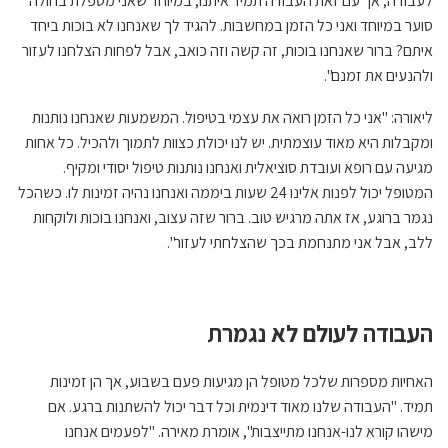
לעבודה, אך עם זאת העבודה תמיד איתנו, במיוחד שאני מטפלת בחולה
סוער במיוחד ואני כל הזמן במחשבות. להגיד לך שאנחנו לא בוכות ביחד
איתם? ברור שאנחנו בוכות, זה קשה וזה כואב, אבל לפחות הצלחנו לעזור
ולהנעים את זמנם".
ליאורה: "אני כל הזמן רואה את עצמי בטיפול. המשמעות שאנחנו נותנות
ומקבלות היא מאוד עוצמתית. יש לנו יכולת כצוות לתמוך ולהכיל. כל אחות
מגיעה עם רופא ועובדת סוציאלית ואנחנו נותנות טיפול יסודי ומקיף.
המטופל יכול לפנות אלינו 24 שעות ביממה ואנחנו נהיה זמינות לו. כשהכל
נגמר ברוגע, אז אתה מרגיש טוב. ברור שזה עצוב, ואנחנו בוכות ולוקחות
ללב, אבל אני מתנחמת בכך שהצלחתי לעזור".
העבודה לעולם לא נגמרת
האחיות מספרות שלכל מטופל הן מגיעות פעם בשבוע, אך הן זמינות
תמיד. "העבודה שלנו מאוד דינמית וכל דבר יכול להשתנות ברגע. אם
מישהו קורא לנו-אנחנו מתייצבות", אומרת מאירה. "לפעמים אנחנו