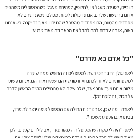
חיוביים, לסגירת מעגל או ,לחלופין, לפתיחת מעגל. כשהמטופלים משתפים
אותנו בחששות שלהם, אנחנו יכולות לעזור. מכולם שמענו שהם לא
מפחדים מהמוות, הם מפחדים מהסבל שהם יחוו, מאיך זה יקרה. כשאנחנו
באות, אנחנו עוזרות להם להקל את הכאב וזה מאוד מרגיע".
"כל אדם בא מדרכו"
ליאוני גולן: הדבר הכי קשה למטופלים זה החשש ממה שיקרה
למשפחותיהם לאחר לכתם ואיזו מורשת הם ישאירו אחריהם. אנחנו פשוט
מלוות אותם צעד אחר צעד, שלב שלב. לא מתחילים מהיום הראשון לדבר
על הכול, זה לוקח זמן".
ליאורה: "מה שכן, אנחנו דנות תחילה עם המטופל איפה ירצה להיפרד,
בביתו או בהוספיס אשפוזי".
ליאוני: "היה לי מקרה שהמטופל היה מאוד צעיר, אב לילדים קטנים, ולכן
מאוד חשש להיפרד בביתו. העובדת הסוציאלית שלנו ליוותה אותו, את