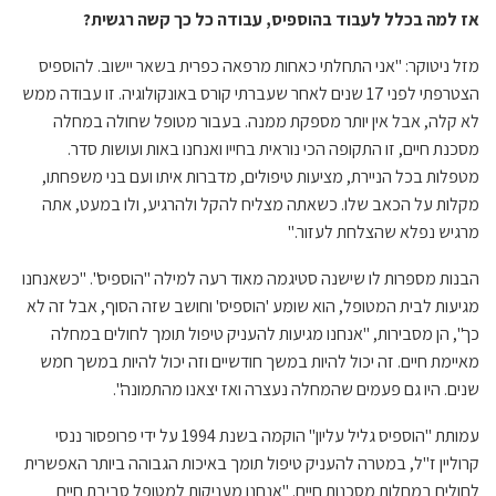
אז למה בכלל לעבוד בהוספיס, עבודה כל כך קשה רגשית?
מזל ניטוקר: "אני התחלתי כאחות מרפאה כפרית בשאר יישוב. להוספיס
הצטרפתי לפני 17 שנים לאחר שעברתי קורס באונקולוגיה. זו עבודה ממש
לא קלה, אבל אין יותר מספקת ממנה. בעבור מטופל שחולה במחלה
מסכנת חיים, זו התקופה הכי נוראית בחייו ואנחנו באות ועושות סדר.
מטפלות בכל הניירת, מציעות טיפולים, מדברות איתו ועם בני משפחתו,
מקלות על הכאב שלו. כשאתה מצליח להקל ולהרגיע, ולו במעט, אתה
מרגיש נפלא שהצלחת לעזור."
הבנות מספרות לו שישנה סטיגמה מאוד רעה למילה "הוספיס". "כשאנחנו
מגיעות לבית המטופל, הוא שומע 'הוספיס' וחושב שזה הסוף, אבל זה לא
כך", הן מסבירות, "אנחנו מגיעות להעניק טיפול תומך לחולים במחלה
מאיימת חיים. זה יכול להיות במשך חודשיים וזה יכול להיות במשך חמש
שנים. היו גם פעמים שהמחלה נעצרה ואז יצאנו מהתמונה".
עמותת "הוספיס גליל עליון" הוקמה בשנת 1994 על ידי פרופסור ננסי
קרוליין ז"ל, במטרה להעניק טיפול תומך באיכות הגבוהה ביותר האפשרית
לחולים במחלות מסכנות חיים. "אנחנו מעניקות למטופל סביבת חיים