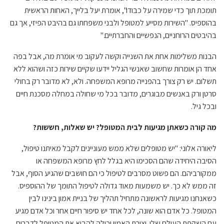
תומכת תוך כדי שמירה על כבודו", אומרת יעל בלייך, האחות הראשית
בהוספיס. "השירות מסייע למטופל ולבני משפחתו גם בהיבט הפיזי, אך גם
בהיבטים הרוחניים, הנפשיים והחברתיים."
הבנות משלימות אחת את השנייה וקשה לעקוב מי אומרת מה, אבל בפה
אחד הן אומרות שחשוב שאנשי הגליל יידעו שקיים שירות כזה ושהוא ללא
תשלום. יש רק צורך בהפנייה מרופא המשפחה. ולא, לא מדובר רק בחולי
סרטן ורק באנשים מבוגרים, מדובר בכל מי שחולה במחלה מסכנת חיים
ובכל גיל.
מה קורה כשאתן מגיעות לבית המטופל? יש שאלות, חששות?
ליאורה אלוני: "יש מטופלים שלא ממש מעוניינים לקבל מאיתנו טיפול,
הסיבה היחידה שהם הסכימו היא בגלל לחץ מרופא המשפחה או
ממקורביהם. הם פשוט מסרבים לטיפול כי הם חושבים שהגיע הסוף, אבל
זה ממש לא כך. יש משמעות מאוד גדולה לטיפול התומך של ההוספיס.
כשאנחנו מגיעות לראשונה מתחיל תהליך של בניית אמון בינינו לבין
המטופל. כל אדם הוא שונה, לכל אחד יש סיפור חיים אחר וכל אדם מגיע
עם השקפת העולם שלו. יצירת האמון יכולה להביא את המטופל לדברים