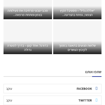
'יאללה גליל' – פסטיבל הקיץ
מכבי טבעי מרחיבה את פעילותה
הצפוני, נפתח בהצדעה...
בצפון ופותחת מרפאה...
שלושה פצועים בתאונה בסמוך
כדורגל: אחד קטן – בדרך למטרה
לקיבוץ הגושרים
גדולה
שתפו אותנו
FACEBOOK
עוקב
TWITTER
עוקב