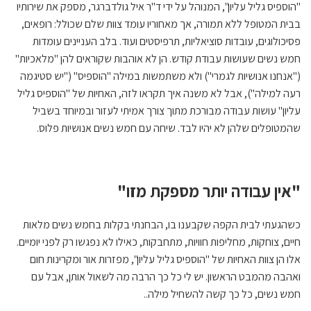
"הוספיס גליל עליון", המנוהל על ידי ד"ר איל גולדברגר, מספק את שירותיו
בבית המטופל ללא תמורה, אך מאחוריו עומד צוות שלם שכולל: רופאים,
פסיכולוגים, עובדות סוציאליות, תרפיסטים ועוד. בלב העניינים עומדות
חמש נשים שעושות עבודת קודש. הן לא אוהבות שקוראים להן "מלאכיות"
("אנחנו אנושיות לגמרי") ולא משתמשות במילה "הוספיס" ("יש סטיגמה
רעה למילה"), אבל לא משנה איך תקראו לזה, האחיות של "הוספיס גליל
עליון" עושות עבודה מבורכת מתוך צורך אמיתי לעזור ובמיוחד בשביל
שהמטופלים שלהן לא יהיו לבד. שיחה עם חמש נשים אנושיות פלוס.
"אין עבודה יותר מספקת מזו"
כשהגעתי לבית הקפה שקבענו בו, הבחנתי בקלות בחמש נשים מלאות
חיים, צוחקות, מחליפות חוויות, מתחבקות, כאילו לא נפגשו רק לפני יומיים.
אלו הן צוות האחיות של "הוספיס גליל עליון", מפזרות אור ומקרינות חום
ואהבה מהמבט הראשון. יש לי כל כך הרבה מה לשאול אותן, אבל עם
חמש נשים, כל כך קשה להשחיל מילה..