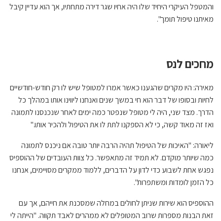
והמטפל העיקרי היחיד שלו היה אחיו שגר דירה מתחתיו, אך הוא עדיין קיבל
מאיתנו טיפול תומך".
מחכים לנס
מאירה: היו מקרים שהגענו כאשר אמרו למטופל שיש לו רק חודש-חודשיים
לחיות ובסופו של דבר הוא חי במשך שנים ואנחנו ליווינו אותו במהלך כל
הדרך. מצד שני, היה לי מטופל שנפטר כמה ימים לאחר שנכנסנו לתמונה
ואז זה מאוד קשה, כי לא הספקנו לתת לו את הטיפול ולהכיר אותו."
ליאורה: "האיכות של הטיפול תהיה הרבה יותר טובה אם ניכנס לתמונה
כמה שיותר מוקדם. לא תמיד זה מתאפשר. כל צוות העובדים של ההוספיס
נפגש אחת לשבוע כדי לדון על הדברים, ללמוד ממקרים מסויימים, אנחנו
כל הזמן לומדות ומשתפרות".
ההוספיס הוא שירות שניתן לחולים במחלה שמסכנת את חייהם, אך עם
זאת הבנות מספרות שרוב המטופלים לא ממהרים לאבד תקווה. "הייתה לי