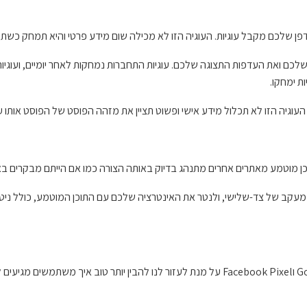
פן שלכם מקבל עוגיות. העוגיה הזו לא מכילה שום מידע פרטי והיא תמחק כשתס
ם ואת העדפות התצוגה שלכם. עוגיות התחברות נמחקות לאחר יומיים, ועוגיות
ת ימחקו.
עוגיה הזו לא תכלול מידע אישי ופשוט תציין את מזהה הפוסט של הפוסט אותו 
תוכן מוטמע מאתרים אחרים מתנהג בדיוק באותה הצורה כמו אם הייתם מבקרים ב
מעקב של צד-שלישי, ולנטר את האינטרציה שלכם עם התוכן המוטמע, כולל ניט
אנו משתמשים בשירותי ניתוח נתונים כמו Google Analytics, Google Ads וFacebook Pixel על מ