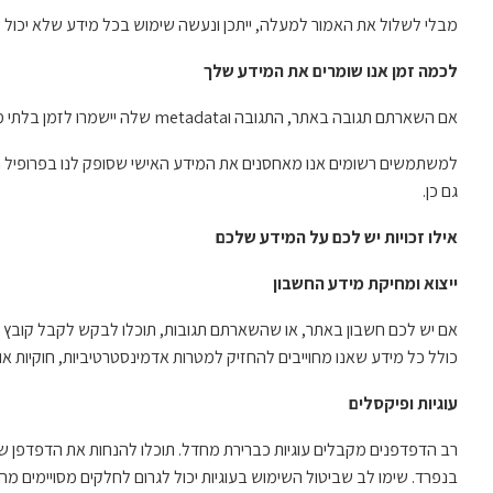
מבלי לשלול את האמור למעלה, ייתכן ונעשה שימוש בכל מידע שלא יכול 
לכמה זמן אנו שומרים את המידע שלך
אם השארתם תגובה באתר, התגובה וmetadata שלה יישמרו לזמן בלתי מוגבל. זה בכדי שנוכל לזהות ולאשר באופן אוטומאטי כל תגובה נוספת שתשאירו באתר מבלי הצורך לעכב אותה לבחינה ואישור ידני.
למשתמשים רשומים אנו מאחסנים את המידע האישי שסופק לנו בפרופיל ה
גם כן.
אילו זכויות יש לכם על המידע שלכם
ייצוא ומחיקת מידע החשבון
אם יש לכם חשבון באתר, או שהשארתם תגובות, תוכלו לבקש לקבל קובץ ה
כולל כל מידע שאנו מחוייבים להחזיק למטרות אדמינסטרטיביות, חוקיות או 
עוגיות ופיקסלים
רב הדפדפנים מקבלים עוגיות כברירת מחדל. תוכלו להנחות את הדפדפן 
בנפרד. שימו לב שביטול השימוש בעוגיות יכול לגרום לחלקים מסויימים מ