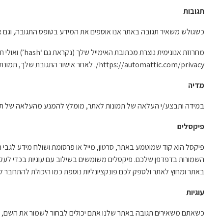
תגובות
כשגולש משאיר תגובה באתר אנו אוספים את המידע בטופס התגובה, וגם את כתובת הIP וbrowser user agent string בשביל ל
https://automattic.com/privacy/. לאחר אישור התגובת שלך, תמונת הפרופיל שלך תוצג ליד התגובה ותהיה גלויה לשאר מבקרי האתר.
מדיה
במידה ותבצע/י העלאה של תמונות לאתר, מומלץ להמנע מהעלאה של תמונות עם מידע מיקום (EXIF GPS) מוטמע בהן. מבקרי האתר יכולים להוריד ול
פיקסלים
פיקסל הוא קוד שמוטמע באתר, סרטון, מייל או פרסומת ושולח מידע לגבי 
השמורות בדפדפן שלכם. פיקסלים משומשים בשילוב עם עוגיות בכדי לעקוב 
באתר ומחוץ לאתר ולספק לכם פונקציונליות נוספת כמו היכולת להתחבר 
עוגיות
כשאתם משאירים תגובה באתר שלנו אתם יכולים לבחור לשמור את השם, כת