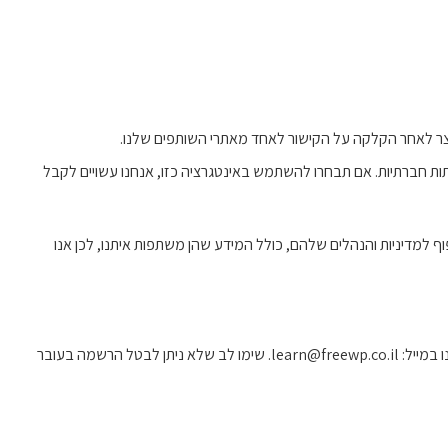
מוצר לאחר הקלקה על הקישור לאחד מאתרי השותפים שלנו.
או שיתוף, או להתחבר לחשבון שלך דרך רשתות חברתיות. אם תבחרו להשתמש באינטגרציה כזו, אנחנו עשויים לקבל
ף למדיניות והנהלים שלהם, כולל המידע שהן משתפות איתנו, לכן אנו
– ניתן לבטל את ההרשמה למיילים פרסומיים בכל עת על ידי לחיצה על הקישור “Unsubscribe” בתחתית כל מייל, או על ידי יצירת קשר איתנו במייל: learn@freewp.co.il. שימו לב שלא ניתן לבטל הרשמה בעובר