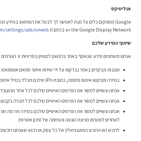
אנליטיקס
Google מספקים כלים על מנת לאפשר לך לבטל את השימוש במידע מסויים שנאסף על ידי גוגל אנליטיקס בכתובת
or the Google Display Network בכתובת
om/settings/ads/onweb
שיתוף המידע שלכם
אנחנו משתפים מידע שנאסף באתר בהתאם למצויין במדיניות זו. הגורמים א
תגובות מבקרים באתר נבדקות על ידי שירות איתור ספאם אוטומאטי.
במידה ותבקשו איפוס סיסמה, כתובת הIP שלכם תכלל במייל איפוס הסיסמה.
אנחנו עשויים למסור את הפרטים האישיים שלכם לכל אחד מהעובדים,
אנחנו עשויים למסור את הפרטים האישיים שלכם לכל חברה בקבוצת ה
אנחנו עשויים למסור את הפרטים האישיים שלכם במידה וזה מה שנדר
לאחרים למטרות מניעת הונאה והפחתה של סיכון אשראי).
לרוכש (או הרוכש הפוטנציאלי) של כל עסק או רכוש שאנחנו רוכשים 