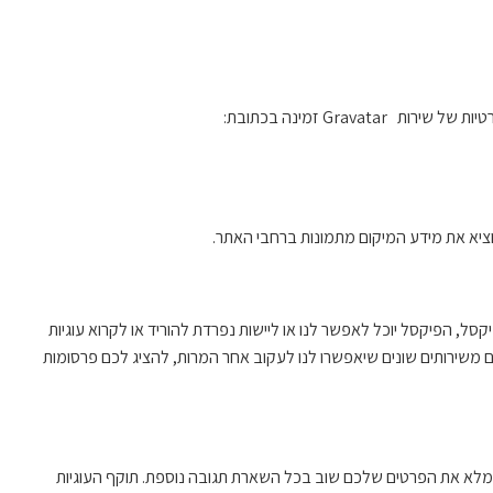
מחרוזת אנונימית נוצרת מכתובת האימייל שלך (נקראת גם ‘hash’) ואולי תסופק לשירות Gravater על מנת לראות אם אתה משתמש בשירות. מדיניות הפרטיות של שירות Gravatar זמינה בכתובת:
ל, הפיקסל יוכל לאפשר לנו או ליישות נפרדת להוריד או לקרוא עוגיות
 משירותים שונים שיאפשרו לנו לעקוב אחר המרות, להציג לכם פרסומות
למלא את הפרטים שלכם שוב בכל השארת תגובה נוספת. תוקף העוגיות