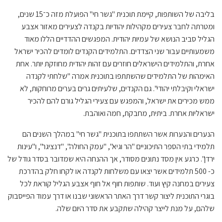
בליבה של השותפות, קיימת תוכנית "גשר חי" הפועלת מזה כ־15 שנים,
ומטרתה לחבר צעירים מקהילות יהודיות בקנדה לצעירים מאזור אצבע
הגליל סביב הנושא של עמיות יהודית. המפגשים ההדדיים הללו מאוד
משמעותיים עבור שני הצדדים. התלמידים הקנדים לומדים להכיר ישראל
אחרת, והתלמידים הישראלים חוזרים עם זהות יהודית מחוזקת יותר. אחת
האימהות של התלמידים שהשתתפו בתוכנית אמרה "שלחתי לקנדה
ישראלי וקיבלתי יהודי". גם הקנדים, שלעיתים גרים בערים מרוחקות, לא
ממש מכירים את ישראל, והמפגש עם צעירי הגליל גורם להם להכיר
ישראליות אחרת. ביתית, מחבקת, חמה ואוהבת.
הנערים והנערות אשר השתתפו בתוכנית "גשר חי" במהלך השנים הם
תלמידי בתי הספר התיכוניים "הר וגיא", "עמק החולה", "דנציגר", ו"עינות
ירדן". כרגע אין מסד נתונים מסודר, אך ההנחה היא שמדובר בסדר גודל של
כ- 500 תלמידים אשר יצאו עם משלחות לקנדה או לקחו חלק בהדרכת
צעירים במחנה קיץ ועוד. שותפות חוף אל חוף אצבע הגליל קוראת לכל
בוגרי התוכנית ליצור קשר דרך האתר הראשוני שבנו או דרך עמוד הפייסבוק
שלהם, על מנת לייצר קהילה שתקבע את סדר היום שלה.