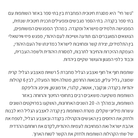
"גשר חי" היא מסגרת חינוכית המחברת בין בתי ספר באזור השותפות עם
בתי ספר בקנדה. בתי הספר מגבשים ומפעילים תכנית חינוכית שנתית,
המפגישה תלמידים מישראל ומקנדה. במהלך המפגשים המשותפים,
הנושאים המועברים הם: תודעה ושייכות לעם היהודי, מפגש פיזי ווירטואלי
בין התלמידים, יצירת קשר ומחויבות לישראל כמדינתו של העם היהודי,
העמקת ההיכרות והחיבור לתרבות, למסורת היהודית ולשפה העברית,
וכבוד כלפי המגוון והעושר שקיים ביהדות.
שותפות חוף אל חוף ואצבע הגליל מחברת 5 רשויות מאצבע הגליל: קרית
שמונה, גליל עליון, מבואות החרמון, מטולה ויסוד המעלה, לבין 6 קהילות
יהודיות בקנדה: וונקובר, אוטווה, קלגרי, אדמונטון, וויניפג והליפקס.
השותפות משקיעה משאבים רבים בתחומי החינוך והרווחה באזור
השותפות, ובמהלך ה- 20 השנים האחרונות, הושקעו בפרויקטים השונים
עשרות מיליוני שקלים. מטרת השותפות בין קנדה לאצבע הגליל היא לבנות
ולחזק את היחסים בין האנשים והקהילה בקנדה ובאצבע הגליל, לטפח את
אהבת ישראל ואת המחויבות לעמיות היהודית,לקדם את רווחתם ההדדית
של שתי הקהילות השותפות ולחזק את הקשר לטווח הארוך.