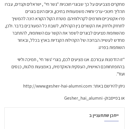
מחקרים מצביעים על כך שבוגרי תוכניות "גשר חי" , ישראלים וקנדים, עברו
תהליך חינוכי-ערכי וחוויה משמעותית בתיכון, וכיום הינם בוגרים
פרו-אקטיביים ותורמים לקהילותיהם. מטרת הקול הקורא הינה להמשיך
לתחזק ולחזק את הקשרים בין הקהילות, לטובת כל המעורבים בדבר. ולכן,
מהשותפות מציעים לבוגרים לשמר את הקשר עם השותפות, להתחבר
מחדש לעשייה הברוכה של הקהילות הקנדיות בארץ בכלל, ובאזור
השותפות בפרט.
"זו הזדמנות עבורכם. אנו מציעים לכם, בוגרי 'גשר חי' , תמיכה וליווי
בהתפתחותכם האישית, העסקית והאקדמית, באמצעות מלגות, כנסים
ועוד".
ניתן להירשם באתר: http://www.gesher-hai-alumni.com
או בפייסבוק- Gesher_hai_alumni
ייתכן שתתעניין ב