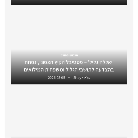
תרבות וספורט
'יאללה גליל' – פסטיבל הקיץ הצפוני, נפתח
בהצדעה לתושבי הגליל ומשפחות המילואים
על ידי
Shay
2026-08-05