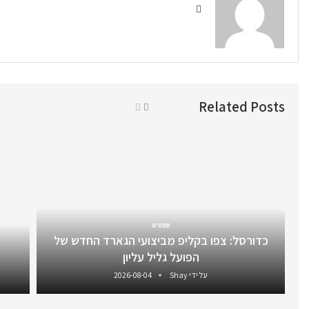
Related Posts
ספורט
כדורסל: צפו בקליפ מביצועי הגארד החדש של
הפועל גליל עליון
על ידי
Shay
2026-08-04