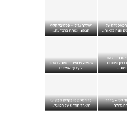
 המאסטרס של
'יאללה גליל' – פסטיבל הקיץ
 עונה בגאווה...
הצפוני, נפתח בהצדעה...
י מרחיבה את
צפון ופותחת
שלושה פצועים בתאונה בסמוך
אה...
לקיבוץ הגושרים
ד קטן – בדרך
כדורסל: צפו בקליפ מביצועי
ה גדולה
הגארד החדש של הפועל...