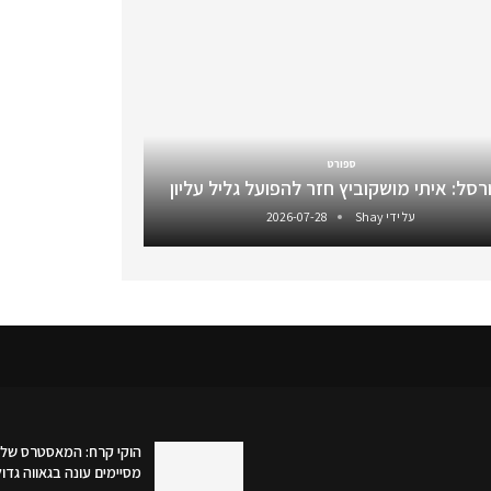
ספורט
רסל: איתי מושקוביץ חזר להפועל גליל עליון
על ידי
Shay
2026-07-28
הוקי קרח: המאסטרס של 
מסיימים עונה בגאווה גדו