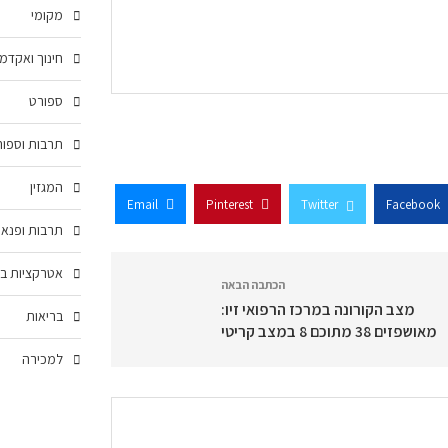
מקומי
חינוך ואקדמ
ספורט
תרבות וספור
המגזין
Email
Pinterest
Twitter
Facebook
תרבות ופנאי
אטרקציות בצ
הכתבה הבאה
מצב הקורונה במרכז הרפואי זיו:
בריאות
מאושפזים 38 מתוכם 8 במצב קריטי
למכירה