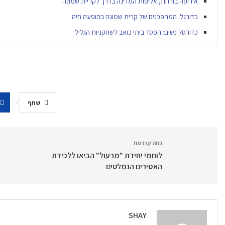
אירופה בורחת, אליפות המדינה בדרך לקריית שמונה
כדורגל: המהפכנים של קרית שמונה בהופעה חיה
כדורסל נשים: הפסד ביתי כואב לשחקניות הגליל
שתף
כתה קודמת
לוחמי יחידת "מרעול" הביאו ללכידת
האסירים הנמלטים
SHAY