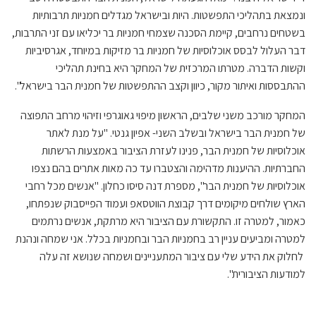
ונמצאת בתהליכי התפשטות. היות ובישראל מגדלים חמניות תרבותיות
בשטחים נרחבים, קיימת הסכנה שצמחי חמניות בר יכליאו עם זני התרבות,
דבר העלול לבסס אוכלוסיות של חמניות בר מזיקות במיוחד, אגרסיביות
וקשות הדברה. מטרתו המרכזית של המחקר היא בחינת תהליכי
ההתבססות ואיתור מקור, כיוון וקצב ההתפשטות של חמנית הבר בישראל".
המחקר מורכב משני שלבים, הראשון מיפוי גאוגרפי וזיהוי מרחב התפוצה
של חמנית הבר בישראל ובשלב השני- אפיון גנטי. "על מנת לאתר
אוכלוסיות של חמנית הבר, פנינו לעזרת הציבור באמצעות הרשתות
החברתיות. ההיענות מדהימה והצטברו עד כה מאות אתרים בהם נצפו
אוכלוסיות של חמנית הבר", מספרת דנה סיסו כחלון. "אנשים מכל רחבי
הארץ שולחים מיקומים דרך קבוצת הווטסאפ ועמוד הפייסבוק שנפתחו,
כאמור, למטרה זו. התקשורת עם הציבור היא מרתקת, אנשים נרתמים
למטרה ומביעים עניין רב בחמניות הבר ובחמניות בכלל. אני שמחה ונהנת
לחלוק את הידע שלי עם ציבור המתעניינים ושמחה שנושא זה עלה
למודעות הציבורית".