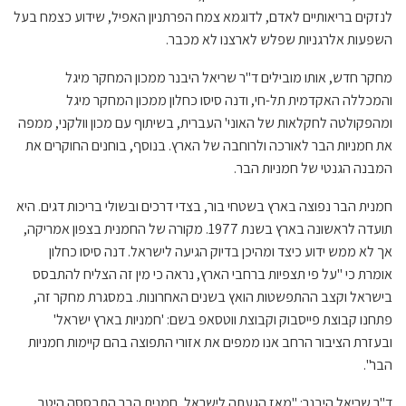
לנזקים בריאותיים לאדם, לדוגמא צמח הפרתניון האפיל, שידוע כצמח בעל
השפעות אלרגניות שפלש לארצנו לא מכבר.
מחקר חדש, אותו מובילים ד"ר שריאל היבנר ממכון המחקר מיגל
והמכללה האקדמית תל-חי, ודנה סיסו כחלון ממכון המחקר מיגל
ומהפקולטה לחקלאות של האוני' העברית, בשיתוף עם מכון וולקני, ממפה
את חמניות הבר לאורכה ולרוחבה של הארץ. בנוסף, בוחנים החוקרים את
המבנה הגנטי של חמניות הבר.
חמנית הבר נפוצה בארץ בשטחי בור, בצדי דרכים ובשולי בריכות דגים. היא
תועדה לראשונה בארץ בשנת 1977. מקורה של החמנית בצפון אמריקה,
אך לא ממש ידוע כיצד ומהיכן בדיוק הגיעה לישראל. דנה סיסו כחלון
אומרת כי "על פי תצפיות ברחבי הארץ, נראה כי מין זה הצליח להתבסס
בישראל וקצב ההתפשטות הואץ בשנים האחרונות. במסגרת מחקר זה,
פתחנו קבוצת פייסבוק וקבוצת ווטסאפ בשם: 'חמניות בארץ ישראל'
ובעזרת הציבור הרחב אנו ממפים את אזורי התפוצה בהם קיימות חמניות
הבר".
ד"ר שריאל היבנר: "מאז הגעתה לישראל, חמנית הבר התבססה היטב