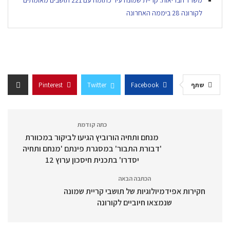
משרד הבריאות: קריית שמונה עיר כתומה עם 221 תושבים מאומתים
לקורונה 28 ביממה האחרונה
שתף
Facebook
Twitter
Pinterest
כתה קודמת
מנחם ותחיה הורוביץ הגיעו לביקור במכוורת
'דבורת התבור' במסגרת פינתם 'מנחם ותחיה
יסדרו' בתכנית חיסכון ערוץ 12
הכתבה הבאה
חקירות אפידמיולוגיות של תושבי קריית שמונה
שנמצאו חיוביים לקורונה