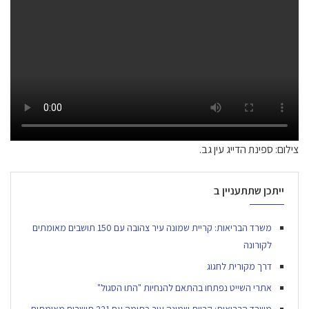
צילום: ספינת הדייג עין גב.
ייתכן שתתעניין ב
משרד הבריאות: קריית שמונה עיר צהובה עם 150 תושבים מאומתים
לקורונה
דרך מקורית לחגוג
אתרי השייט נפתחו בהתאם להנחיות "התו הסגול"