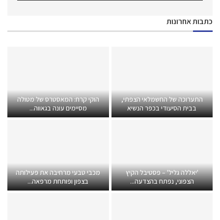
כתבות אחרונות
התערוכה של החשמלאי הצפתי,
הוקי קרח: המאסטרס של מטולה
בבית הסיעודי בכפר הנשיא
מסיימים עונה בגאווה...
'יאללה גליל' – פסטיבל הקיץ
מכבי טבעי מרחיבה את פעילותה
הצפוני, נפתח בהצדעה...
בצפון ופותחת מרפאה...