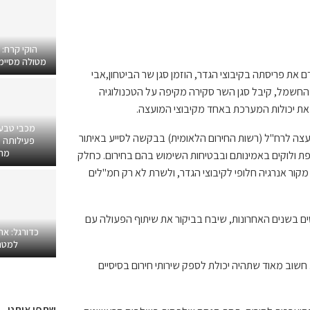
הוקי קרח:
מטולה מסיימים
את פריסתה בקיבוצי הגדר, הוזמן סגן שר הב
י
טחון
,
אבי
חשמל, קיבל סגן השר סקירה מקיפה על הטכנולוגיה
 את יכולות המערכת באחד מקיבוצי המועצה
.
מכבי טבע
ועצה
לרח"ל
(רשות החירום הלאומית)
בבקשה לסייע באיתור
פעילותה ב
מרפ
ת ולוקים באמינותם ובבטיחות השימוש בהם בחירום
.
כחלק
ור אנרגיה חלופי לקיבוצי הגדר, ולשרת לא רק
חמ"לים
טים בשנים האחרונות, שיבח בביקור את שיתוף הפעולה עם
כדורגל: אח
למטר
. חשוב מאוד שתהיה יכולת לספק שירותי חירום בסיסיים
שתפו אותנו