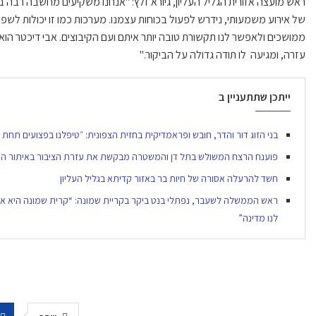
ראש מועצה אזורית הגליל העליון, גיורא
זלץ
: "אנחנו משקיעים מחשבה רבה ב
של אירוע משמעותי,
נידרש
לפעול בכוחות עצמנו. מערכות כמו זו יכולות לשפ
ממושכים ולאפשר לנו תקשורת טובה יותר איתם ועם הקיבוצים. אבי
דיכטר
הוא 
עזרה, ומגיעה לו תודה גדולה על הביקור
."
ייתכן שתתעניין ב
בני הזוג דור והדר, חובש ופראמדיקית בחזית הצפונית: ״טיפלנו בפצועים תחת 
פוענח הרצח המשולש בתל דן והמשטרה מבקשת את עזרת הציבור באיתור הח
חשד להרעלה אסורה של חיות בר באזור קדיתא בגליל העליון
ראש הממשלה לשעבר, נפתלי בנט ביקר בקריית שמונה: “קרית שמונה היא אז
לנו מדינה”