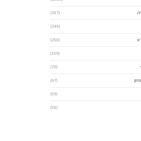
יה
(387)
(346)
ט
(250)
(109)
(70)
פון
(67)
(59)
(58)