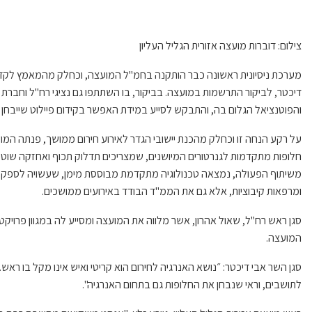
צילום: דוברות מועצה אזורית הגליל העליון
מערכת ניסיונית ראשונה כבר הותקנה בחמ"ל המועצה, וכחלק מהמאמץ לקדם 
דיכטר
,
לביקור התרשמות במועצה
.
בביקור, בו השתתפו גם נציגי
רח"ל
וחברת ה
והפוטנציאל הגלום בה, והתבקש לסייע במידת האפשר בקידום פיילוט שייבחן
על רקע הנחה זו וכחלק מהכנת י
י
שובי הגדר לאירוע חירום ממושך, פנתה המ
חלופות מתקדמות לגנרטורים המיושנים, שמצריכים תדלוק תכוף ואחזקה שוטפ
משיתוף הפעולה
,
נמצאה טכנולוגיה מתקדמת מבוססת מימן, שעשויה לספק מק
ומרפאות קיבוציות, אלא גם את הממ"ד הבודד באירועים ממושכים
.
סגן ראש
רח"ל
, שאול אהרון,
אשר
מלווה את המועצה ומסייע לה במגוון פרויק
המועצה.
סגן השר אבי
דיכטר: ״
נושא
האנרגיה לחירום הוא קריטי ואיש אינו מקל בו ראש
לתושבים, וראי שנבחן את החלופות גם בתחום האנרגיה
".