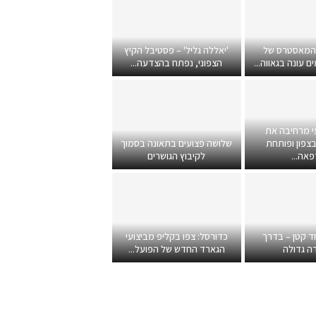
 המאסטרס של
'יאללה גליל' – פסטיבל הקיץ
 עונה בגאווה...
הצפוני, נפתח בהצדעה...
י מרחיבה את
צפון ופותחת
שלושה פצועים בתאונה בסמוך
אה...
לקיבוץ הגושרים
ד קטן – בדרך
כדורסל: צפו בקליפ מביצועי
ה גדולה
הגארד החדש של הפועל...