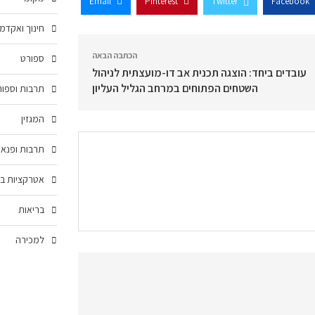
Email
Pinterest
Twitter
Facebook
חינוך ואקדמ
הכתבה הבאה
ספורט
עובדים ביחד: הוצגה תכנית אב דו-מועצתית לניהול
השטחים הפתוחים במרחב הגליל העליון
תרבות וספור
המגזין
תרבות ופנאי
אטרקציות בצ
בריאות
למכירה