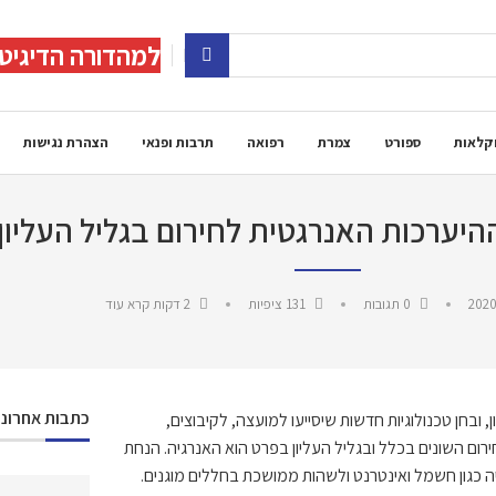
למהדורה הדיגיט
קלאות
ספורט
צמרת
רפואה
תרבות ופנאי
הצהרת נגישות
יערכות האנרגטית לחירום בגליל העליון
2020
0 תגובות
131
ציפיות
2 דקות קרא עוד
כתבות אחרונו
 ובחן טכנולוגיות חדשות שיסייעו למועצה, לקיבוצים,
רום השונים בכלל ובגליל העליון בפרט הוא האנרגיה. הנחת
 כגון חשמל ואינטרנט ולשהות ממושכת בחללים מוגנים
.