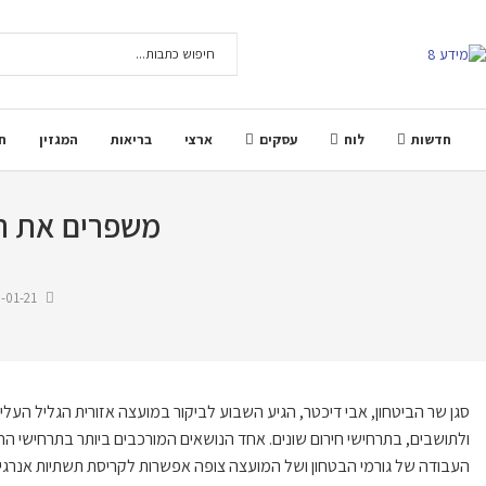
חדשות
לוח
עסקים
ארצי
בריאות
המגזין
ח
משפרים את הה
-01-21
סגן שר הביטחון
,
אבי
דיכטר
,
הגיע
השבוע
לביקור במועצה אזורית הגליל העליון,
ולתושבים, בתרחישי חירום שונים
.
אחד הנושאים המורכבים ביותר בתרחישי החי
העבודה של גורמי הבטחון ושל המועצה צופה אפשרות לקריסת תשתיות אנרגיה