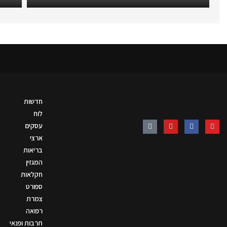
חדשות
לוח
עסקים
ארצי
בריאות
המגזין
חקלאות
ספורט
צמרת
רפואה
תרבות ופנאי