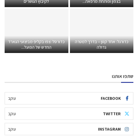
בצפון ופותחת מרפאה...
לקיבוץ הגושרים
כדורגל: אחד קטן – בדרך למטרה
כדורסל: צפו בקליפ מביצועי הגארד
גדולה
החדש של הפועל...
שתפו אותנו
FACEBOOK
עוקב
TWITTER
עוקב
INSTAGRAM
עוקב