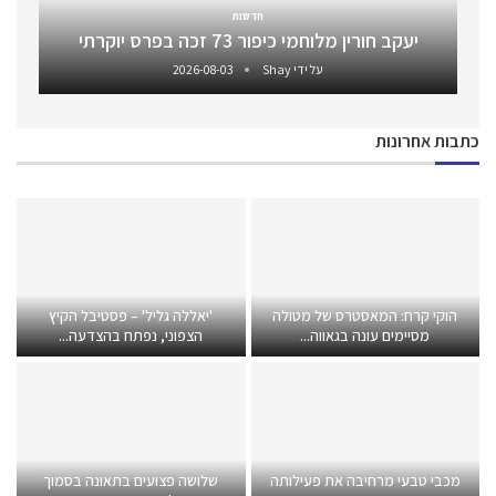
חדשות
יעקב חורין מלוחמי כיפור 73 זכה בפרס יוקרתי
על ידי
Shay
2026-08-03
כתבות אחרונות
הוקי קרח: המאסטרס של מטולה
'יאללה גליל' – פסטיבל הקיץ
מסיימים עונה בגאווה...
הצפוני, נפתח בהצדעה...
מכבי טבעי מרחיבה את פעילותה
שלושה פצועים בתאונה בסמוך