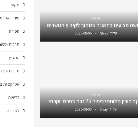
מקומי
חינוך ואקדמ
חדשות
שה פצועים בתאונה בסמוך לקיבוץ הגושרים
ספורט
על ידי
Shay
2026-08-05
תרבות וספור
המגזין
תרבות ופנאי
אטרקציות בצ
חדשות
בריאות
חורין מלוחמי כיפור 73 זכה בפרס יוקרתי
על ידי
Shay
2026-08-03
למכירה