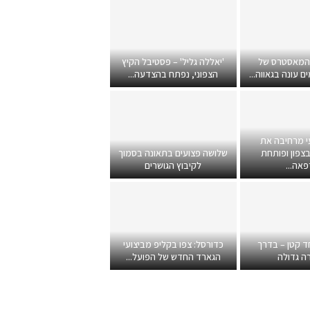
 המאסטרס של
'יאללה גליל' – פסטיבל הקיץ
 עונה בגאווה...
הצפוני, נפתח בהצדעה...
י מרחיבה את
צפון ופותחת
שלושה פצועים בתאונה בסמוך
אה...
לקיבוץ הגושרים
ד קטן – בדרך
כדורסל: צפו בקליפ מביצועי
ה גדולה
הגארד החדש של הפועל...