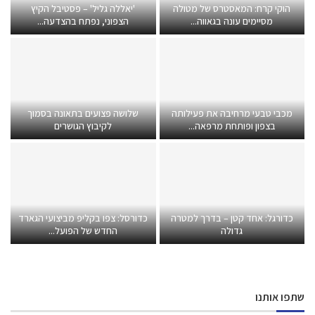
הוקי קרח: המאסטרס של מטולה
'יאללה גליל' – פסטיבל הקיץ
מסיימים עונה בגאווה...
הצפוני, נפתח בהצדעה...
מכבי טבעי מרחיבה את פעילותה
שלושה פצועים בתאונה בסמוך
בצפון ופותחת מרפאה...
לקיבוץ הגושרים
כדורגל: אחד קטן – בדרך למטרה
כדורסל: צפו בקליפ מביצועי הגארד
גדולה
החדש של הפועל...
שתפו אותנו