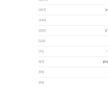
יה
(387)
(346)
ט
(250)
(110)
(71)
פון
(67)
(59)
(58)