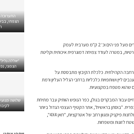
התערוכה 
הצפתי, בבית
ה
ו
כ־2 ק"מ מערבית ל
עמק
רטיות
,
במטרה לעודד צמיחה דמוגרפית איכותית וקליטת
'יאללה גליל'
הצפוני, נפ
רחבה הקהילתית.
כלכלת
הקיבוץ מתבססת על
נבים ליין
ושותפויות כלכליות ברחבי הגליל העליון ורמת
ם שהוא מטפח במקצועיות.
ים עבור
ה
מבקרים
בגולן,
כפר הנופש הוותיק עבר מתיחת
שלושה פצועי
לקיבוץ
פרית.
"
בוסתן בראשית",
אתר הקטיף העצמי הגדול ביותר
לחנות פיקניק ו
מגוון רחב
של אטרקציות
,
"חאן 4
X
4",
שטח לזוגות ומשפחות.
שתפו אותנו