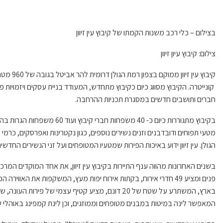
בצילום – כלי רכב משנות הקמתו של קיבוץ עין זיוון
צילום: קיבוץ עיון זיוון
קיבוץ עין זיוון ממוקם
בצפון רמת הגולן
דרומית להר אביטל
ב
גובה של 960 מטרים מעל פני הים
קונייטרה.
הקיבוץ מסווג כיום כקיבוץ מתחדש,
המעודד בניית עסקים ויזמויות פ
חברים ותושבים חדשים במסגרת תכניות ההרחבה
.
בקיבוץ
מתגוררות כיום
כ-
40 משפחות חברי
קיבוץ
ו
עוד 60
משפחות
ה
גרות בה
מטעי
תפוחים ודובדבנים
וזנים נשירים נוספים
,
כגון נקט
רינות ואפרסקים, כרמי ע
הגולן.
עין זיוון ידו
ע באיכות הפירות שמטעיו המטופחים
ועל זני הנשירים החדשי
בשנים האחרונות
מהווה
ענף התיירות בקיבוץ עין זיוון
, את
אחד המוקדים המרכזי
פנים ומציע 49 חדרי אירוח
,
בקתות אירוח יפות מעץ, המשקפות את האווירה
הכ
בארץ
,
המשתרע
על שטח
של 20 דונ
ם
,
מציע קטיף עצמי של פירות העונה
,
שו
המאפשר
ל
ינה במיטות
במבנים
מטופחים ו
ממוזגים
, וכן
לינת קמפינג באוהלי 