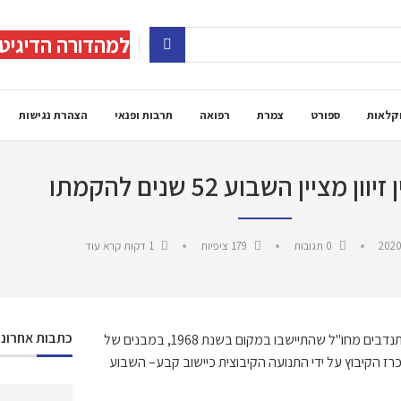
למהדורה הדיגיט
קלאות
ספורט
צמרת
רפואה
תרבות ופנאי
הצהרת נגישות
ון מציין השבוע 52 שנים להקמתו
2020
0 תגובות
179
ציפיות
1 דקות קרא עוד
כתבות אחרונו
נדבים מחו"ל
ש
התיישב
ו
במקום
בשנת
1968,
ב
מבנים
של
ז הקיבוץ על ידי התנועה הקיבוצית כיישוב קבע
–
השבוע