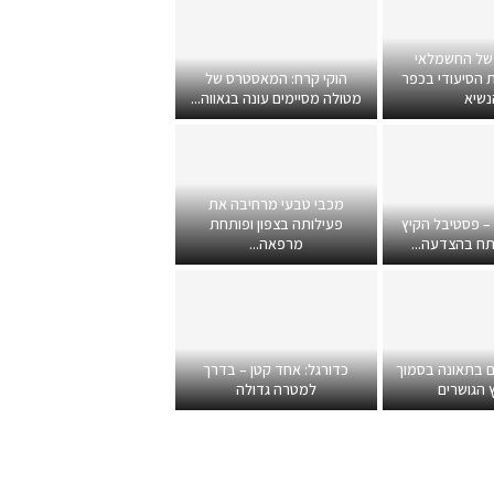
של החשמלאי
 הסיעודי בכפר
הוקי קרח: המאסטרס של
נשיא
מטולה מסיימים עונה בגאווה...
מכבי טבעי מרחיבה את
 – פסטיבל הקיץ
פעילותה בצפון ופותחת
תח בהצדעה...
מרפאה...
ם בתאונה בסמוך
כדורגל: אחד קטן – בדרך
 הגושרים
למטרה גדולה