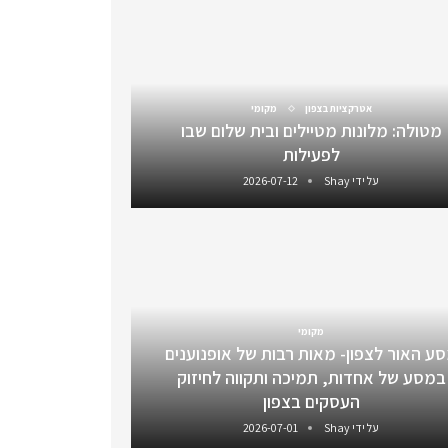
אטרקציות בצפון
מקומי
מטולה: מלונות מטיילים ובית שלום שבו
לפעילות
על ידי
Shay
2026-07-12
מקומי
ע האור לצפון- מאות רבות של אופנוענים
במסע של אחדות, תמיכה ותקווה לחיזוק
העסקים בצפון
על ידי
Shay
2026-07-01