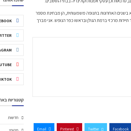
ם
, סדנאות
ו
כן עסקי אמנות וקולינריה בבתי התושבים.
בשנים האחרונות בתנופה משמעותית, הן מבחינת מספר
יירות מרכזי ברמת הגולן ובראשו כפר הנו
פש. אני מברך
EBOOK
ITTER
AGRAM
UTUBE
TIKTOK
קטגוריות באת
חדשות
Email
Pinterest
Twitter
Facebook
מקומי