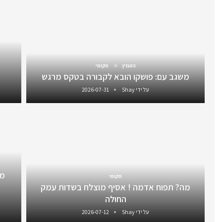
המגזין
מקומי
משגב עם: פושקו הובא לקבורה בטקס מרגש
על ידי
Shay
2026-07-31
מס
מקומי
מה? תפוח אדמה ! אסיף מוצלח בשדות עמק
החולה
על ידי
Shay
2026-07-12