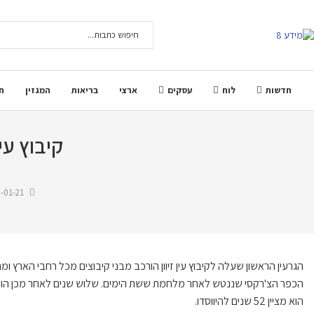
חדשות
לוח
עסקים
ארצי
בריאות
המגזין
ח
קיבוץ עין זיו
-01-21
הגרעין הראשון ש
עלה ל
קיבוץ עין זיוון
הורכב
מ
בני קיבוצים
מכל רחבי הארץ
ומת
הכפר הצ'רקסי
שננטש לאחר מלחמת ששת הימים.
שלוש שנים לאחר מכן הוכר
הוא מציין 52 שנים לה
י
ווסדו
.