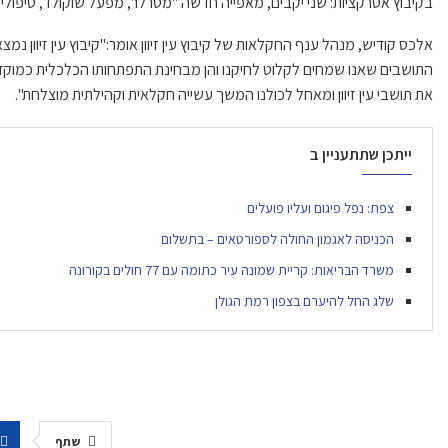
בקיבוץ
אטרקציות
:
שני
יקבים,
מאפייה חדשה "מטרלו"
, מפעל שוקולד,
טיפולי
אלכס קודיש, מנהל
ענף החקלאות
של קיבוץ עין זיוון
אומר:
"
קיבוץ
עין זיוון
נמצא 
התושבים שאנו שמחים לקלוט לחיקנו
והן מבחינת התפתחותו הכלכלית כמוקד ת
את תושבי עין זיוון
ומאחל לכולנו המשך עשייה חקלאית
וקהילתית
מוצלחת
"
.
ייתכן שתתעניין ב
צפת: נפל פיגום ועליו פועלים
הכניסה לאגמון החולה לספורטאים – בתשלום
משרד הבריאות: קריית שמונה עיר כתומה עם 77 חולים בקורונה
שלג החל להיערם בצפון רמת הגולן
שתף