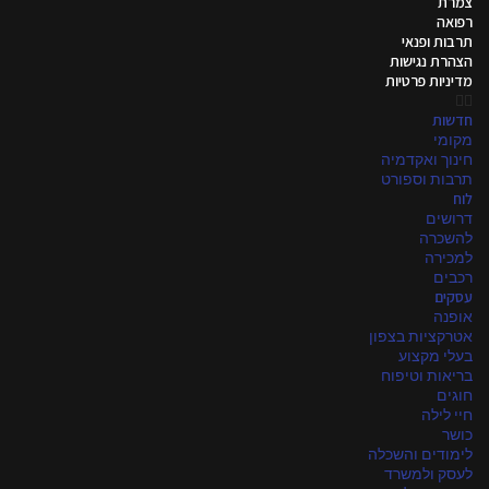
צמרת
רפואה
תרבות ופנאי
הצהרת נגישות
מדיניות פרטיות
חדשות
מקומי
חינוך ואקדמיה
תרבות וספורט
לוח
דרושים
להשכרה
למכירה
רכבים
עסקים
אופנה
אטרקציות בצפון
בעלי מקצוע
בריאות וטיפוח
חוגים
חיי לילה
כושר
לימודים והשכלה
לעסק ולמשרד