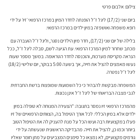
צילום: אלבום פרטי
ביום שני (17/2) ליגל ז״ל הופנתה לחדר המיון במרכז הרפואי ׳זיו׳ על ידי
רופא משפחה ואושפזה במיון ילדים במרכז הרפואי.
בלילה של יום שני (17/2), חדר מיון הילדים נסגר, וליגל ז״ל הועברה עם
מכתב שחרור למיון המרכז הרפואי. עת הגיעה לשם, סבלה ליגל ז״ל, ככל
הנראה מקריסת מערכות, והוכנסה לחדר הטראומה. במשך מספר שעות
נעשו מאמצים להציל את חייה, אך בשעה 5:00 בבוקר, יום שלישי (18/2)
ליגל ז״ל נפטרה.
המשפחה מבקשת להבהיר כי כל השמועות שמופצות ברשת החברתית
לגבי מצבה הבריאותי של ליגל ז״ל אינן נכונות.
מהמרכז הרפואי זיו נמסר בתגובה: "הצעירה המנוחה לא טופלה במיון
ילדים אלא במיון הכללי. לכל אורך הטיפול בה, הצוותים הרפואיים של זיו
פעלו במקצועיות רבה ועשו הכל על מנת להעניק לה את הטיפול הטוב
ביותר וכמו כן, להציל את חייה.
מהבדיקה הראשונית שנעשתה על ידי
גורמים מקצועיים, לא נמצאו כל סימנים המצביעים על מתן חומר שאליו