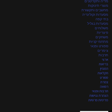
מדיה ותקליטנים
מוצרי תינוקות
מחשבים ותקשורת
מסעדות וקולינריה
בתי קפה
מסעדות בגליל
משלוחים
פיצריות
משחקים
מתחמי קניות
ספורט ופנאי
צימרים
תרבות
ארצי
בריאות
המגזין
חקלאות
ספורט
צמרת
רפואה
תרבות ופנאי
הצהרת נגישות
מדיניות פרטיות