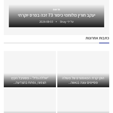
חדשות
יעקב חורין מלוחמי כיפור 73 זכה בפרס יוקרתי
על ידי
Shay
2026-08-03
כתבות אחרונות
הוקי קרח: המאסטרס של מטולה
'יאללה גליל' – פסטיבל הקיץ
מסיימים עונה בגאווה...
הצפוני, נפתח בהצדעה...