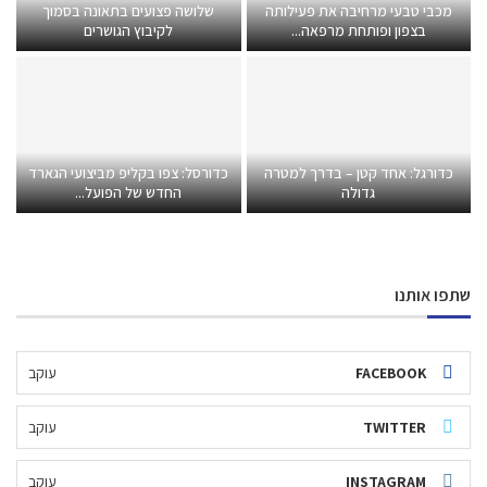
מכבי טבעי מרחיבה את פעילותה
שלושה פצועים בתאונה בסמוך
בצפון ופותחת מרפאה...
לקיבוץ הגושרים
כדורגל: אחד קטן – בדרך למטרה
כדורסל: צפו בקליפ מביצועי הגארד
גדולה
החדש של הפועל...
שתפו אותנו
FACEBOOK
עוקב
TWITTER
עוקב
INSTAGRAM
עוקב