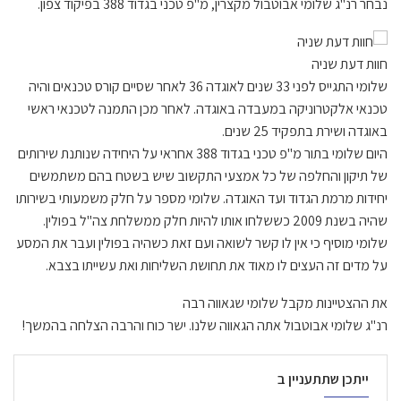
נבחר רנ"ג שלומי אבוטבול מקצרין, מ"פ טכני בגדוד 388 בפיקוד צפון.
חוות דעת שניה
שלומי התגייס לפני 33 שנים לאוגדה 36 לאחר שסיים קורס טכנאים והיה
טכנאי אלקטרוניקה במעבדה באוגדה. לאחר מכן התמנה לטכנאי ראשי
באוגדה ושירת בתפקיד 25 שנים.
היום שלומי בתור מ"פ טכני בגדוד 388 אחראי על היחידה שנותנת שירותים
של תיקון והחלפה של כל אמצעי התקשוב שיש בשטח בהם משתמשים
יחידות מרמת הגדוד ועד האוגדה. שלומי מספר על חלק משמעותי בשירותו
שהיה בשנת 2009 כששלחו אותו להיות חלק ממשלחת צה"ל בפולין.
שלומי מוסיף כי אין לו קשר לשואה ועם זאת כשהיה בפולין ועבר את המסע
על מדים זה העצים לו מאוד את תחושת השליחות ואת עשייתו בצבא.
את ההצטיינות מקבל שלומי שגאווה רבה
רנ"ג שלומי אבוטבול אתה הגאווה שלנו. ישר כוח והרבה הצלחה בהמשך!
ייתכן שתתעניין ב