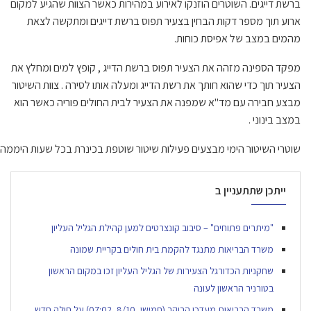
ברשת דייגים. השוטרים הוזנקו לאירוע במהירות כאשר הצוות שהגיע למקום
ארוע תוך מספר דקות הבחין בצעיר תפוס ברשת דייגים ומתקשה לצאת
מהמים במצב של אפיסת כוחות.
מפקד הספינה מזהה את הצעיר תפוס ברשת הדייג , קופץ למים ומחלץ את
הצעיר תוך כדי שהוא חותך את רשת הדייג ומעלה אותו לסירה . צוות השיטור
מבצע חבירה עם מד"א שמפנה את הצעיר לבית החולים פוריה כאשר הוא
במצב בינוני .
שוטרי השיטור הימי מבצעים פעילות שיטור שוטפת בכינרת בכל שעות היממה ומ
ייתכן שתתעניין ב
"מיתרים פתוחים" – סיבוב קונצרטים למען קהילת הגליל העליון
משרד הבריאות מתנגד להקמת בית חולים בקריית שמונה
שחקניות הכדורגל הצעירות של הגליל העליון זכו במקום הראשון
בטורניר הראשון לעונה
משרד הבריאות מעדכן הבוקר (חמישי, 8/10, 07:02) על חולה חדש