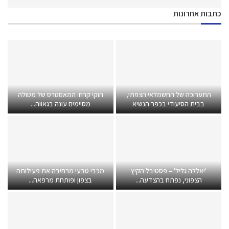
כתבות אחרונות
התערוכה של החשמלאי הצפתי,
הוקי קרח: המאסטרס של מטולה
בבית הסיעודי בכפר הנשיא
מסיימים עונה בגאווה...
'יאללה גליל' – פסטיבל הקיץ
מכבי טבעי מרחיבה את פעילותה
הצפוני, נפתח בהצדעה...
בצפון ופותחת מרפאה...