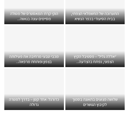
התערוכה של החשמלאי הצפתי,
הוקי קרח: המאסטרס של מטולה
בבית הסיעודי בכפר הנשיא
מסיימים עונה בגאווה...
'יאללה גליל' – פסטיבל הקיץ
מכבי טבעי מרחיבה את פעילותה
הצפוני, נפתח בהצדעה...
בצפון ופותחת מרפאה...
שלושה פצועים בתאונה בסמוך
כדורגל: אחד קטן – בדרך למטרה
לקיבוץ הגושרים
גדולה