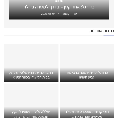
חדשות
כדורגל: אחד קטן – בדרך למטרה גדולה
על ידי
Shay
2026-08-04
כתבות אחרונות
כדורגל: קרית שמונה בחצי גמר
התערוכה של החשמלאי הצפתי,
גביע הטוטו
בבית הסיעודי בכפר הנשיא
הוקי קרח: המאסטרס של מטולה
'יאללה גליל' – פסטיבל הקיץ
מסיימים עונה בגאווה...
הצפוני, נפתח בהצדעה...