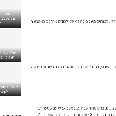
התערוכה 
הצפתי, בבית
דון. הצוותים פועלים לחילוץ שני לכודים מהרכב באמצעות
ה
'יאללה גליל'
הצפוני, נפ
חובשים ופראמדיקים של מד"א מעניקים במקום טיפול רפואי ל 5 פצועים מהרכב הפרטי, בהם 2 נערות כבנות 14 במצב קשה עם פגיעה
שלושה פצועי
לקיבוץ
פראמדיקים של מד"א קבעו את מותה של אישה כבת 40 ופינו לבית חולים, 5 פצועים, בהם נערה כבת 15 במצב אנוש עם פגיעה רב
מערכתית לאחר פעולות החייאה שפונו במסוק לבי"ח זיו. 4 פצועים במצב בינוני, בהם גבר כבן 40 עם חבלה בגב פונה במסוק לבי"ח
שתפו אותנו