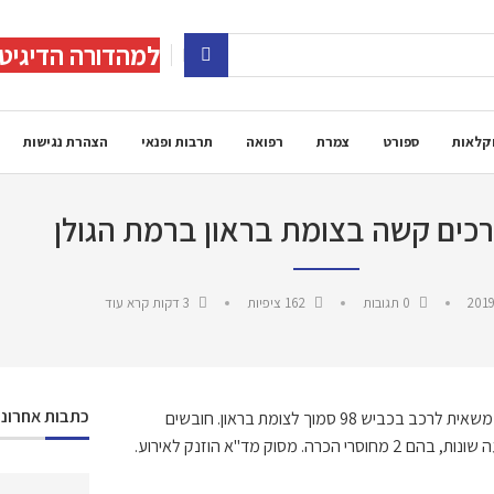
למהדורה הדיגיט
קלאות
ספורט
צמרת
רפואה
תרבות ופנאי
הצהרת נגישות
כים קשה בצומת בראון ברמת הגולן
2019
0 תגובות
162
ציפיות
3 דקות קרא עוד
כתבות אחרונו
במוקד 101 של מד"א במרחב ירדן התקבל דיווח (12:10) על תאונת דרכים בין משאית לרכב בכביש 98 סמוך לצומת בראון. חובשים