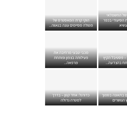
של החשמלאי
 הסיעודי בכפר
הוקי קרח: המאסטרס של
נשיא
מטולה מסיימים עונה בגאווה...
מכבי טבעי מרחיבה את
 – פסטיבל הקיץ
פעילותה בצפון ופותחת
תח בהצדעה...
מרפאה...
ם בתאונה בסמוך
כדורגל: אחד קטן – בדרך
 הגושרים
למטרה גדולה