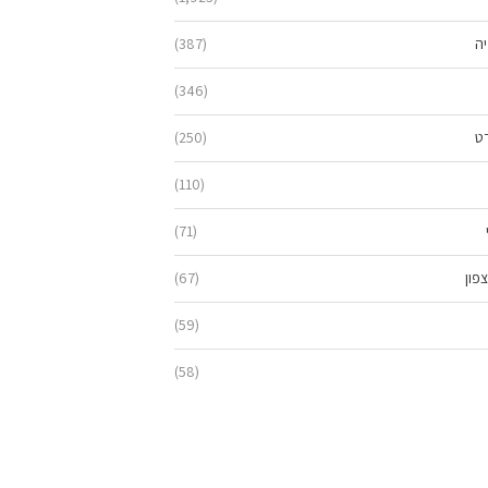
יה
(387)
(346)
ט
(250)
(110)
(71)
פון
(67)
(59)
(58)