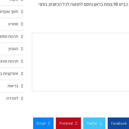
סייעו ללוחמי האש לחלץ את הלכודים ומכווינים את התנועה במקום. בשלב זה כביש 98 צומת בראון נחסם לתנועה לכל הכיוונים. בוחני
חינוך ואקדמ
ספורט
תרבות וספור
המגזין
תרבות ופנאי
אטרקציות בצ
בריאות
למכירה
Email
Pinterest
Twitter
Facebook