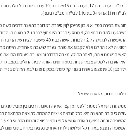
לבי"ח זיו (1 אנוש ו-3 בינוני) 1 לבי"ח רמב"ם (בינוני).
חובשת בכירה במד"א איבון פריימן לןוין סיפרה: "מדובר בתאונת דרכים קשה מא
כשהגענו למקום התאונה, 4 מנוס
התאפשרה לנו גישה ל 2 הלכודות. אישה כבת
רפואיות לא נותר לנו אלא לקבוע את מותה. נערה שישבה מאחוריה, הייתה מחו
האש הנשמנו אותה, לאחר החילוץ מצבה הדרדר ובוצעו בה פעולות החייאה 
וילד כבן 10 שנפצעו באורח בינוני וקל טופלו במקום ופונו לבתי החולים בניידות טיפול נמרץ של מד"א ובמסוק."
צילום: דוברות משטרת ישראל.
עולה כי סיבת התאונה היא ככל הנראה אי ציות לתמרור. כתוצאה מהתאונה הנ
המשפחה ובתה נפצעו באורח אנוש על פי גורמי רפואה והצוות הרפואי ביצע בה
המשפחה נפצע באורח קל ושלושת ילדיו האחרים נפצעו באורח בינוני ופונו לב