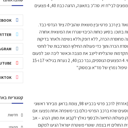
רמב"ם, נערה כבת 17, נערה כבת 15 וילד כבן 10 עם חבלות בכל חלקי גופם מפונים לבי"ח זיו. סה"כ בתאונה, הרוגה כבת 40, 4 פצועים
EBOOK
וד בין רכב פרטי ובין משאית שהובילה ציוד הנדסי כבד.
עי הרכב היו מחוץ לרכב ו-2 פצועות היו לכודות בתוכו. בסיוע כוחות הכיבוי שגררו את המשאית אחורה
ITTER
 40 שישבה לצידו של הנהג הייתה מחוסרת הכרה, ללא דופק וללא נשימה ולאחר בדיקות
סרת הכרה ותוך כדי פעולות החילוץ המורכבות של לוחמי
AGRAM
מתקדמות שהצליחו לייצב את מצבה וכאשר ליבה שב לפעום
היא הועברה למסוק צבאי שנחת בסמוך ופינה אותה לבית החולים במצב קריטי. 4 הפצועים הנוספים, גבר כבן 40, 2 נערות בגילאי 17 ו-15
UTUBE
TIKTOK
קטגוריות באת
ממשטרת ישראל נמסר: "לפני זמן קצר אירעה תאונת דרכים בין מוביל טנקים (אזרחי) לרכב פרטי בכביש 98, צומת בראון. מבירור ראשוני
וסעים שהיו ברכב הפרטי כולם בני משפחה אחת נפצעו: אם
חדשות
ן פעולות החייאה ולבסוף נאלץ לקבוע את מותן. הנהג – אב
ית החולים זיו בצפת. שוטרי משטרת ישראל הגיעו למקום
מקומי