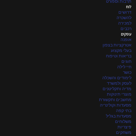
תרבות וספורט
לוח
דרושים
להשכרה
למכירה
רכבים
עסקים
אופנה
אטרקציות בצפון
בעלי מקצוע
בריאות וטיפוח
חוגים
חיי לילה
כושר
לימודים והשכלה
לעסק ולמשרד
מדיה ותקליטנים
מוצרי תינוקות
מחשבים ותקשורת
מסעדות וקולינריה
בתי קפה
מסעדות בגליל
משלוחים
פיצריות
משחקים