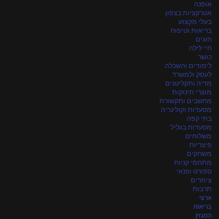
אופנה
אטרקציות בצפון
בעלי מקצוע
בריאות וטיפוח
חוגים
חיי לילה
כושר
לימודים והשכלה
לעסק ולמשרד
מדיה ותקליטנים
מוצרי תינוקות
מחשבים ותקשורת
מסעדות וקולינריה
בתי קפה
מסעדות בגליל
משלוחים
פיצריות
משחקים
מתחמי קניות
ספורט ופנאי
צימרים
תרבות
ארצי
בריאות
המגזין