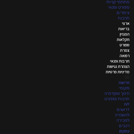
מתחמי קניות
ספורט ופנאי
צימרים
תרבות
ארצי
בריאות
המגזין
חקלאות
ספורט
צמרת
רפואה
תרבות ופנאי
הצהרת נגישות
מדיניות פרטיות
חדשות
מקומי
חינוך ואקדמיה
תרבות וספורט
לוח
דרושים
להשכרה
למכירה
רכבים
עסקים