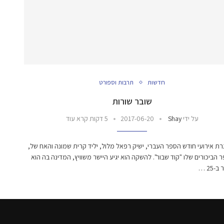
חדשות
תרבות וספורט
שובר שורות
על ידי
Shay
2017-06-20
5 דקות קרא עוד
 אירועי חודש הספר העברי, ישיק רפאל מלול, יליד קרית שמונה והאח של,
 הביכורים שלו "קוד שבור". להשקה הוא יגיע היישר משוויץ, המדינה בה הוא
-25 …