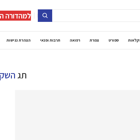
למהדורה הד
קלאות
ספורט
צמרת
רפואה
תרבות ופנאי
הצהרת נגישות
תג
השק