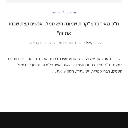
חדשות
מקומי
ח"כ מאיר כהן: "קרית שמונה היא סמל, אנשים קצת שכחו
את זה"
על ידי
Shay
2017-10-01
6 דקות קרא עוד
לכבוד השנה החדשה נערכה בשבוע שעבר בקרית שמונה הרמת כוסית חגיגית
במעמד ח"כ מאיר כהן והמועמד לראשות העיר נצ"מ (בדימוס) יורם מלול.
השניים, חברי מפלגת "יש עתיד", השמיעו את …