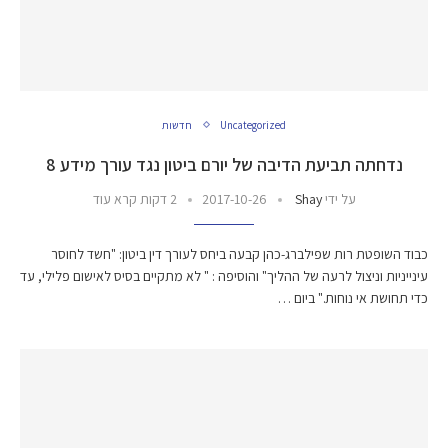
Uncategorized
חדשות
נדחתה תביעת הדיבה של יורם ביטון נגד עורך מידע 8
על ידי
Shay
2017-10-26
2 דקות קרא עוד
כבוד השופטת רות שפילברג-כהן קבעה ביחס לעורך דין ביטון: "חשד לחוסר
עינייניות וניצול לרעה של ההליך" והוסיפה : " לא מתקיים בסיס לאישום פלילי, עד
כדי תחושת אי נוחות." ביום …