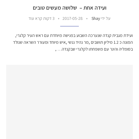
ועידה‭ ‬אחת‭ ‬‮–‬‭ ‬ שלושה‭ ‬מעשים‭ ‬טובים
על ידי
Shay
2017-05-28
3 דקות קרא עוד
ועידת‭ ‬מגבית‭ ‬קנדה‭ ‬שנערכה‭ ‬השבוע‭ ‬בפגישה‭ ‬מיוחדת‭ ‬עם‭ ‬ראש‭ ‬העיר‭ ‬קלגרי‭,
‬בסומליה‭ ‬והיגר‭ ‬עם‭ ‬משפחתו‭ ‬לקלגרי‭ ‬שבקנדה‭, …