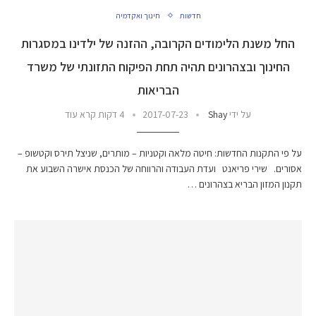
חדשות
חינוך ואקדמיה
החל משנת הלימודים הקרובה, ההזנה של ילדינו במסגרות
החינוך ובצהרונים תהיה תחת הפיקוח התזונתי של משרד
הבריאות
על ידי
Shay
2017-07-23
4 דקות קרא עוד
על פי התקנות החדשות: חיטה מלאה וקטניות – מותרים, שניצל תירס וקטשופ –
אסורים. שירי פריאנט ועדת העבודה והרווחה של הכנסת אישרה השבוע את
תקנון המזון הבריא בצהרונים …