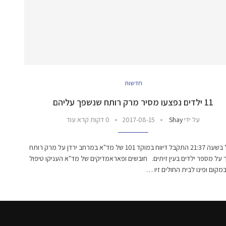
חדשות
11 ילדים נפצעו מסיר מרק רותח שנשפך עליהם
על ידי
Shay
2017-08-15
0 דקות קרא עוד
אתמול בשעה 21:37 התקבל דיווח במוקד 101 של מד"א במרחב ירדן על מרק רותח
על מספר ילדים בעין זיתים. חובשים ופאראמדיקים של מד"א העניקו טיפול
מקום ופינו לבית החולים זיו …