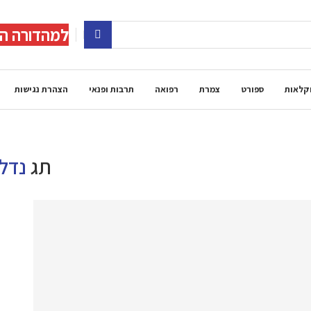
למהדורה הד
קלאות
ספורט
צמרת
רפואה
תרבות ופנאי
הצהרת נגישות
תג
נדלן