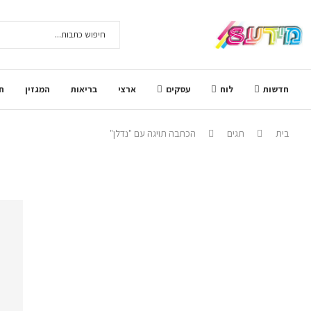
חדשות
לוח
עסקים
ארצי
בריאות
המגזין
ח
בית
תגים
הכתבה תויגה עם "נדלן"