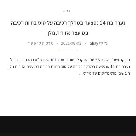
חדשות
נערה בת 14 נפצעה במהלך רכיבה על סוס בחוות רכיבה
במועצה אזורית גולן
על ידי
Shay
2021-08-02
0 דקות קרא עוד
הבוקר (שני) בשעה 08:56 התקבל דיווח במוקד 101 של מד"א במרחב ירדן על
נערה בת 14 שנפצעה במהלך רכיבה על סוס בחוות רכיבה במועצה אזורית גולן.
חובשים ופראמדיקים של מד"א …