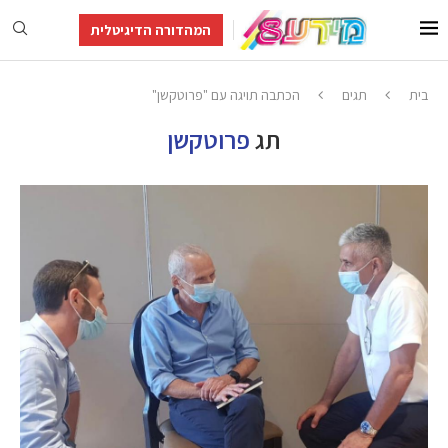
המהדורה הדיגיטלית
בית
תגים
הכתבה תויגה עם "פרוטקשן"
תג
פרוטקשן