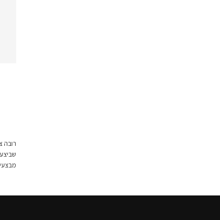
רובה צ
שביצעו
מבצעית