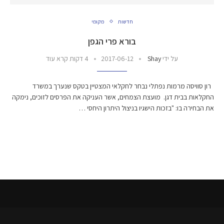
חדשות
מקומי
בורא פרי הגפן
על ידי
Shay
2017-06-12
4 דקות קרא עוד
רון סוויסה מרמות נפתלי נבחר לחקלאי המצטיין בטקס שנערך במשרד
החקלאות בבית דגן. מועצת הצמחים, אשר העניקה את הפרסים לזוכים, נימקה
את הבחירה בו: "בזכות הישגיו בניצול היתרון היחסי …