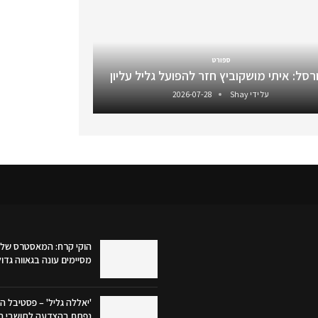
ספורט
רסל: איתי מושקוביץ חזר להפועל גליל עליון
על ידי
Shay
2026-07-28
הוקי קרח: המאסטרס של 
מסיימים עונה בגאווה גדו
'יאללה גליל' – פסטיבל הק
נפתח בהצדעה לתושבי הג