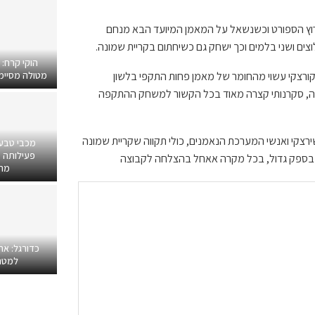
בערוץ הספורט וכשנשאל על המאמן המיועד הבא מנחם
וצים ושני בלמים וכך ישחק גם כשיחתום בקריית שמונה.
הוקי קרח:
י קורצקי עשוי מהחומר של מאמן פחות התקפי בלשון
מטולה מסיימים
מונה, סקרנותי קצרה מאוד בכל הקשור למשחק ההתקפה
שירצקי ואנשי המערכת הנאמנים, כולי תקווה שקריית שמונה
מכבי טבע
פעילותה ב
י בספק גדול, בכל מקרה אאחל בהצלחה לקבוצה
מרפ
כדורגל: אח
למטר