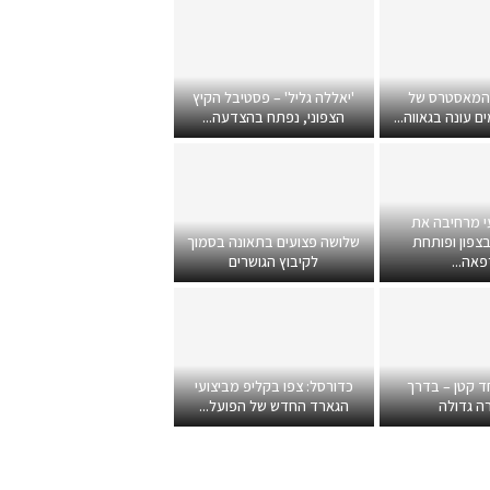
 המאסטרס של
'יאללה גליל' – פסטיבל הקיץ
 עונה בגאווה...
הצפוני, נפתח בהצדעה...
י מרחיבה את
צפון ופותחת
שלושה פצועים בתאונה בסמוך
אה...
לקיבוץ הגושרים
ד קטן – בדרך
כדורסל: צפו בקליפ מביצועי
ה גדולה
הגארד החדש של הפועל...