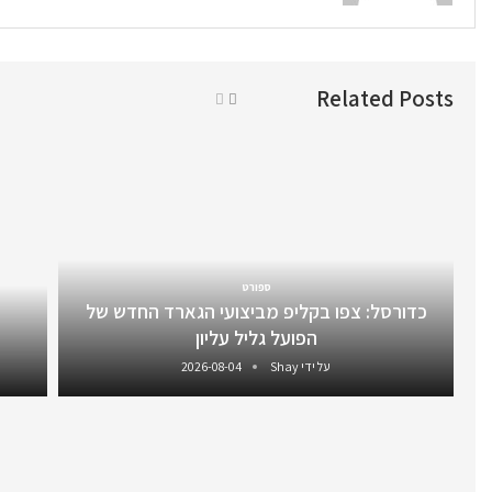
Related Posts
ספורט
כדורסל: צפו בקליפ מביצועי הגארד החדש של
הפועל גליל עליון
על ידי
Shay
2026-08-04