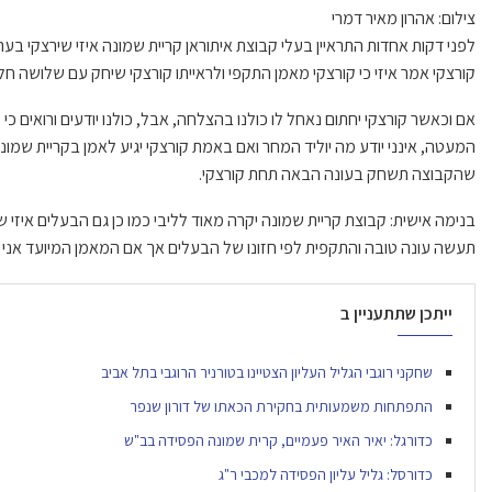
צילום: אהרון מאיר דמרי
לפני דקות אחדות התראיין בעלי קבוצת איתוראן קריית שמונה איזי שירצקי 
קורצקי אמר איזי כי קורצקי מאמן התקפי ולראייתו קורצקי שיחק עם שלושה חל
אם וכאשר קורצקי יחתום נאחל לו כולנו בהצלחה, אבל, כולנו יודעים ורואים כ
המעטה, אינני יודע מה יוליד המחר ואם באמת קורצקי יגיע לאמן בקריית ש
שהקבוצה תשחק בעונה הבאה תחת קורצקי.
בנימה אישית: קבוצת קריית שמונה יקרה מאוד לליבי כמו כן גם הבעלים איזי 
תעשה עונה טובה והתקפית לפי חזונו של הבעלים אך אם המאמן המיועד אנ
ייתכן שתתעניין ב
שחקני רוגבי הגליל העליון הצטיינו בטורניר הרוגבי בתל אביב
התפתחות משמעותית בחקירת הכאתו של דורון שנפר
כדורגל: יאיר האיר פעמיים, קרית שמונה הפסידה בב"ש
כדורסל: גליל עליון הפסידה למכבי ר"ג