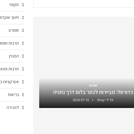
מקומי
חינוך ואקדמ
ספורט
תרבות וספור
המגזין
תרבות ופנאי
אטרקציות בצ
ספורט
כדורסל: מביירות לכפר בלום דרך נתניה
בריאות
על ידי
Shay
2026-07-31
למכירה