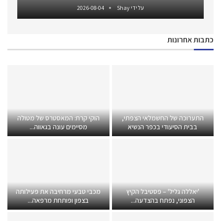
על ידי
Shay
2026-08-04
כתבות אחרונות
התערוכה של החשמלאי הצפתי,
הוקי קרח: המאסטרס של מטולה
בבית הסיעודי בכפר הנשיא
מסיימים עונה בגאווה...
'יאללה גליל' – פסטיבל הקיץ
מכבי טבעי מרחיבה את פעילותה
הצפוני, נפתח בהצדעה...
בצפון ופותחת מרפאה...