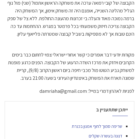
הקבוצה של קובי רפואה ערכה את משחקה הראשון אתמול (שני) מול נוף
הגליל מהליגה השנייה, אומנם היה זה משחק אימון, אך המשחק היה
ברמה נמוכה מאוד והעלה בי זכרונות מהעונה החולפת. ללא צל של ספק
הקבוצה צריכה חיזוק משמעותי בכל פרמטר במגרש. ההחתמות עד כה
הינם טובות אך לא מספיקות בשביל קבוצה שמטרתה פלייאוף עליון.
מקורות יודעי דבר אומרים כי קשר אחורי ישראלי צפוי לחתום כבר בימים
הקרובים ויחזק את מרכז השדה הרעוע של הקבוצה. הפנים כרגע מופנות
למשחק גביע הטוטו מול מכבי חיפה ביום ראשון הקרוב (9/8), קריית
שמונה תארח את המשחק באיצטדיון העירוני בשעה 21:00 בערב.
לפניות לאהרון דמרי במייל: damriaha@gmail.com
ייתכן שתתעניין ב
שריפה סמוך לחוף אמנון בכנרת
דנונה בעשרה שקלים