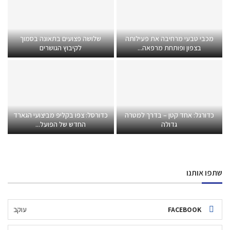
מכבי טבעי מרחיבה את פעילותה
שלושה פצועים בתאונה בסמוך
בצפון ופותחת מרפאה...
לקיבוץ הגושרים
כדורגל: אחד קטן – בדרך למטרה
כדורסל: צפו בקליפ מביצועי הגארד
גדולה
החדש של הפועל...
שתפו אותנו
FACEBOOK
עוקב