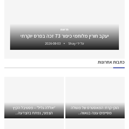
חדשות
יעקב חורין מלוחמי כיפור 73 זכה בפרס יוקרתי
על ידי
Shay
2026-08-03
כתבות אחרונות
הוקי קרח: המאסטרס של מטולה
'יאללה גליל' – פסטיבל הקיץ
מסיימים עונה בגאווה...
הצפוני, נפתח בהצדעה...