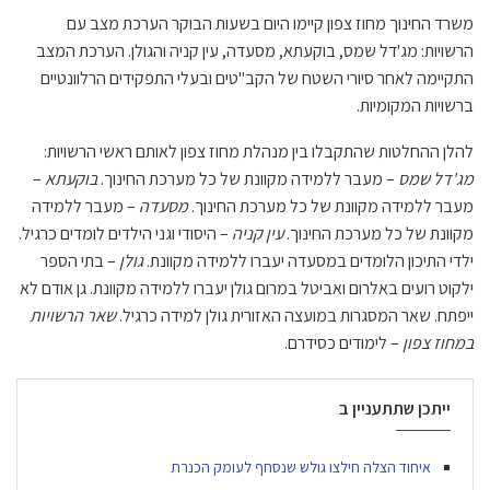
משרד החינוך מחוז צפון קיימו היום בשעות הבוקר הערכת מצב עם
הרשויות: מג'דל שמס, בוקעתא, מסעדה, עין קניה והגולן. הערכת המצב
התקיימה לאחר סיורי השטח של הקב"טים ובעלי התפקידים הרלוונטיים
ברשויות המקומיות.
להלן ההחלטות שהתקבלו בין מנהלת מחוז צפון לאותם ראשי הרשויות:
מג'דל שמס
– מעבר ללמידה מקוונת של כל מערכת החינוך.
בוקעתא
–
מעבר ללמידה מקוונת של כל מערכת החינוך.
מסעדה
– מעבר ללמידה
מקוונת של כל מערכת החינוך.
עין קניה
– היסודי וגני הילדים לומדים כרגיל.
ילדי התיכון הלומדים במסעדה יעברו ללמידה מקוונת.
גולן
– בתי הספר
ילקוט רועים באלרום ואביטל במרום גולן יעברו ללמידה מקוונת. גן אודם לא
ייפתח. שאר המסגרות במועצה האזורית גולן למידה כרגיל.
שאר הרשויות
במחוז צפון
– לימודים כסידרם.
ייתכן שתתעניין ב
איחוד הצלה חילצו גולש שנסחף לעומק הכנרת