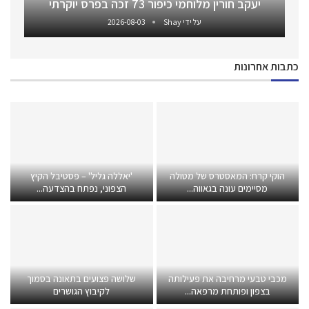
יעקב חורין מלוחמי כיפור 73 זכה בפרס יוקרתי
על ידי
Shay
2026-08-03
כתבות אחרונות
הוקי קרח: המאסטרס של מטולה
'יאללה גליל' – פסטיבל הקיץ
מסיימים עונה בגאווה...
הצפוני, נפתח בהצדעה...
מכבי טבעי מרחיבה את פעילותה
שלושה פצועים בתאונה בסמוך
בצפון ופותחת מרפאה...
לקיבוץ הגושרים