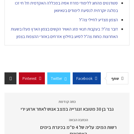
סטודנטים מהחוג ללימודי מזרח אסיה במכללה האקדמית תל חי זכו
במלגה יוקרתית לנסיעת לימודים בטאיוואן
הצפון מצדיע לחיילי צה"ל
דובר צה"ל: בעקבות תנאי מזג האוויר הקשים בצפון הארץ פעלו בשעות
האחרונות כוחות צה"ל לסיוע בחילוץ אזרחים באזורי ההצפות בצפון
שתף
Facebook
Twitter
Pinterest
כתה קודמת
גבר בן 30 מטובא זנגרייה במצב אנוש לאחר ארוע ירי
הכתבה הבאה
רשות המים: עליה של 4 ס"מ בכינרת בימים
האחרונים