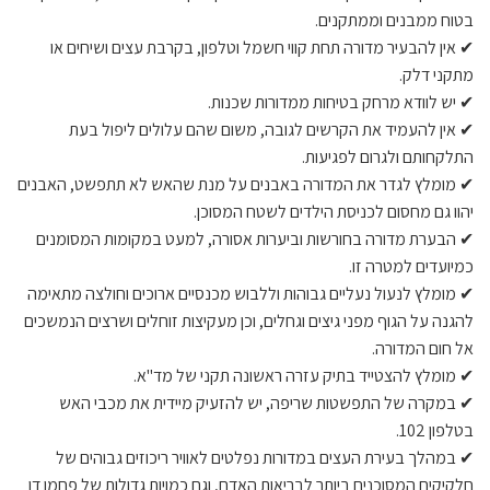
בטוח ממבנים וממתקנים.
✔ אין להבעיר מדורה תחת קווי חשמל וטלפון, בקרבת עצים ושיחים או
מתקני דלק.
✔ יש לוודא מרחק בטיחות ממדורות שכנות.
✔ אין להעמיד את הקרשים לגובה, משום שהם עלולים ליפול בעת
התלקחותם ולגרום לפגיעות.
✔ מומלץ לגדר את המדורה באבנים על מנת שהאש לא תתפשט, האבנים
יהוו גם מחסום לכניסת הילדים לשטח המסוכן.
✔ הבערת מדורה בחורשות וביערות אסורה, למעט במקומות המסומנים
כמיועדים למטרה זו.
✔ מומלץ לנעול נעליים גבוהות וללבוש מכנסיים ארוכים וחולצה מתאימה
להגנה על הגוף מפני גיצים וגחלים, וכן מעקיצות זוחלים ושרצים הנמשכים
אל חום המדורה.
✔ מומלץ להצטייד בתיק עזרה ראשונה תקני של מד"א.
✔ במקרה של התפשטות שריפה, יש להזעיק מיידית את מכבי האש
בטלפון 102.
✔ במהלך בעירת העצים במדורות נפלטים לאוויר ריכוזים גבוהים של
חלקיקים המסוכנים ביותר לבריאות האדם, וגם כמויות גדולות של פחמן דו