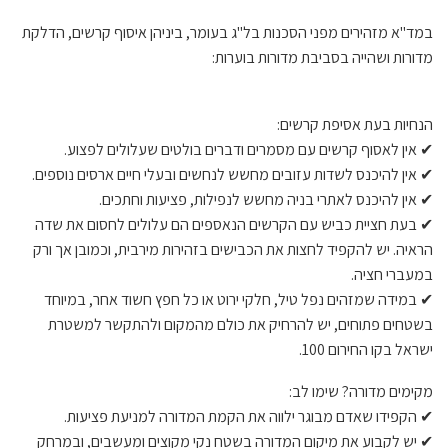
במד"א מזהירים מפני הסכנות בל"ג בעומר, ביניהן איסוף קרשים, הדלקת
מדורות ושהייה בסביבת מדורות בוערות:
הנחיות בעת אסיפת קרשים:
✔ אין לאסוף קרשים עם מסמרים ודברים בולטים שעלולים לפצוע.
✔ אין להיכנס לשדות עזובים מחשש לנחשים ובעלי חיים ארסים נוספים.
✔ אין להיכנס לאתרי בניה מחשש לנפילות, פציעות וחתכים.
✔ בעת חציית כביש עם הקרשים הנאספים הם עלולים לחסום את שדה
הראיה. יש להקפיד לחצות את הכבישים בזהירות מירבית, וכמובן אך ורק
במעברי חציה.
✔ במידה שמזהים נפל טיל, חלקי ירוט או כל חפץ חשוד אחר, במיוחד
בשטחים פתוחים, יש להרחיק את כולם מהמקום ולהתקשר למשטרת
ישראל בקו החירום 100.
מקימים מדורה? שימו לב:
✔ הקפידו שאדם מבוגר ילווה את הקמת המדורה למניעת פציעות.
✔ יש לקבוע את מיקום המדורה בשטח נקי מקוצים ומעשבים, ובמרחק