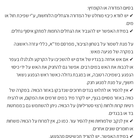
בסיום המדורה או הקומזיץ:
✔ יש לוודא כיבוי מוחלט של המדורה והגחלים הלוחשות, ע"י שפיכת חול או
מים.
✔ במידת האפשר יש להעביר את הגחלים החמות למתקן איסוף גחלים.
על מנת לשמור על בטחון הציבור, מפרסם מד"א, כללי עזרה ראשונה
במקרה של פגיעה מאש:
✔ אם אש אחזה בבגדיו של אדם יש להשכיבו על הקרקע ולגלגלו בעפר
או לכבות את האש במים רבים. אפשר גם להחניק את האש על ידי כיסוי
הנפגע בשמיכה רטובה, או במגבת גדולה כאשר ראש הנפגע נשאר
חשוף, על מנת למנוע חנק.
✔ אין להסיר או לתלוש בגדים חרוכים שנדבקו באזור הכוויה. במקרה של
כוויה באזור מסויים בגוף, יש לקרר מיד במים זורמים את המקום, או להניח
רטיות קרות ולחות (רצוי סטריליות) על הכוויה. ניתן להשתמש גם בממחטות
בד או בבגדים.
✔ אין לנקב שלפוחיות ואין להסיר עור. כמו כן, אין למרוח על הכוויה משחות
או חומרים שונים אחרים.
✔ במידת האפשר, יש להוריד תכשיטים מהפצוע.