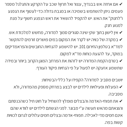
✔ אם אחזה אש בבגדיך, עצור ואל תרוץ! שכב על הקרקע והתגלגל מספר
פעמים. ניתן להשתמש בשמיכה או במגבת גדולה כדי לעטוף את הנפגע
ו"לחנוק" את האש. יש להקפיד להשאיר את ראש הנפגע חשוף על מנת
למנוע חנק.
✔ אין לישון בתוך שקי שינה סגורים סמוך למדורה, מחשש למלכודת אש.
✔ במקרה של כוויה יש לקרר את המקום במים פושרים זורמים להתקשר
למד"א בטלפון החירום 101. יש להישמע להנחיות החובשים והפראמדיקים
במוקד, עד להגעת כוחות מד"א למקום.
✔ בטרם הקמת המדורה יש לזהות את המרחב המוגן הקרוב ביותר ובמידה
שתשמע אזעקה יש לפעול על פי הנחיות פיקוד העורף.
יושבים מסביב למדורה? הקפידו על כללי הבטיחות:
✔ הפעלות ופעילויות לילדים יש לבצע במרחק מספק מהמדורה, ולא
מסביבה.
✔ את תפוחי-האדמה והבצלים מומלץ להשחיל על חוט תיל כשהכנסתם
והוצאתם מהאש תעשה ע"י מבוגר. לפני הגשתם לילדים יש לוודא שהם
אינם חמים מדי לאכילה. תפוחי-אדמה ובצלים חמים עלולים לגרום לכוויות
קשות בפה.