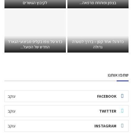
בצפון ופותחת מרפאה...
לקיבוץ הגושרים
כדורגל: אחד קטן – בדרך למטרה
כדורסל: צפו בקליפ מביצועי הגארד
גדולה
החדש של הפועל...
שתפו אותנו
FACEBOOK
עוקב
TWITTER
עוקב
INSTAGRAM
עוקב