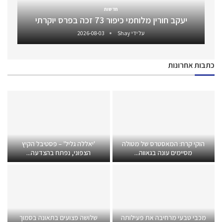
חדשות
יעקב חורין מלוחמי כיפור 73 זכה בפרס יוקרתי
על ידי
Shay
2026-08-03
כתבות אחרונות
הוקי קרח: המאסטרס של מטולה
'יאללה גליל' – פסטיבל הקיץ
מסיימים עונה בגאווה...
הצפוני, נפתח בהצדעה...
מכבי טבעי מרחיבה את פעילותה
שלושה פצועים בתאונה בסמוך