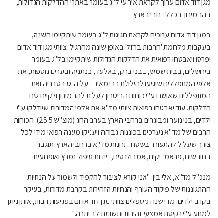
מגן דוד אדום ערוך לקראת אירועי ל"ג בעומר באתרי ההדלקות הגדולות,
בהר מירון ובכלל רחבי הארץ
במגן דוד אדום ערוכים לקראת חגיגות ל"ג בעומר שיתקיימו השנה,
בעקבות מלחמת 'חרבות ברזל' באופן שונה מהרגיל. צוותי מגן דוד אדום
יפרסו ויאבטחו רפואית את הדלקות הגדולות שיתקיימו בל"ג בעומר
בירושלים, בבית שמש, בבני ברק, באלעד, בנתניה ובערים נוספות, את
אלפי המתפללים שיגיעו להילולת רבי מאיר בעל הנס בטבריה ואת
המתפללים שאושרו ע"י כוחות הביטחון לעלות להר מירון ולקיים שם
הדלקות. עוד יאבטחו רפואית צוותי מד"א את אלפי המדורות שיודלקו ע"י
ילדים, בני נוער ומבוגרים ברחבי הארץ בערב החג (מוצ"ש 25.5). הכוחות
הרבים של מד"א נערכים בכוננות גבוהה ויעניקו מענה רפואי מידי לכל
צורך שעלול להתעורר בשטח. תחנות מד"א ברחבי הארץ יתוגברו
בחובשים, פראמדיקים, אמבולנסים, ניידות טיפול נמרץ ואופנועים.
מנכ"ל מד"א, אלי בין: "אני קורא לציבור להקפיד ולשמור על הנחיות
ההתגוננות של פיקוד העורף והנחיות הזהירות בקרבת מדורות, בעיקר
בקרב ילדים. מדי שנה מטפלים צוותי מגן דוד אדום בפגיעות רבות, אותן ניתן
למנוע ע"י נקיטת אמצעי זהירות ותשומת לב יתרה."