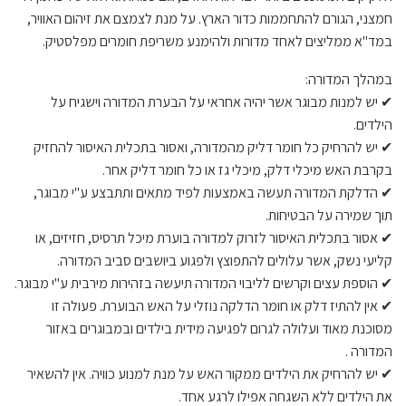
חמצני, הגורם להתחממות כדור הארץ. על מנת לצמצם את זיהום האוויר,
במד"א ממליצים לאחד מדורות ולהימנע משריפת חומרים מפלסטיק.
במהלך המדורה:
✔ יש למנות מבוגר אשר יהיה אחראי על הבערת המדורה וישגיח על
הילדים.
✔ יש להרחיק כל חומר דליק מהמדורה, ואסור בתכלית האיסור להחזיק
בקרבת האש מיכלי דלק, מיכלי גז או כל חומר דליק אחר.
✔ הדלקת המדורה תעשה באמצעות לפיד מתאים ותתבצע ע"י מבוגר,
תוך שמירה על הבטיחות.
✔ אסור בתכלית האיסור לזרוק למדורה בוערת מיכל תרסיס, חזיזים, או
קליעי נשק, אשר עלולים להתפוצץ ולפגוע ביושבים סביב המדורה.
✔ הוספת עצים וקרשים לליבוי המדורה תיעשה בזהירות מירבית ע"י מבוגר.
✔ אין להתיז דלק או חומר הדלקה נוזלי על האש הבוערת. פעולה זו
מסוכנת מאוד ועלולה לגרום לפגיעה מידית בילדים ובמבוגרים באזור
המדורה .
✔ יש להרחיק את הילדים ממקור האש על מנת למנוע כוויה. אין להשאיר
את הילדים ללא השגחה אפילו לרגע אחד.