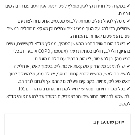
✔ במקרה של חדירת גץ לעין, מומלץ לשטוף את העין היטב עם הרבה מים
זורמים.
✔ מומלץ לנעול נעלים סגורות וללבוש מכנסיים ארוכים וחולצות עם
שרוולים, כדי להגן על הגוף מפני גיצים וגחלים וכן מעקיצות זוחלים ורמשים
שונים הנמשכים לאור וחום המדורה.
✔ בשל זיהום האוויר החריג מהעשן הסמיך, ממליץ מד"א לקשישים, נשים
בהריון, חולי לב, חולים במחלות ריאה (אסטמה, COPD או בעיות בכלי
הנשימה) וכן לפעוטות, לשהות בבתים עם חלונות מוגפים.
✔ יש להימנע מלהחזיק משקאות אלכוהוליים בסמוך לאש, או חלילה
להשליכם לאש, מחשש להתלקחות. בנוסף, יש להימנע מלהשליך לתוך
האש מיכלים, פחיות ובקבוקים שעלולים להתפוצץ ולגרום לנזק רב.
✔ בכל מקרה חירום רפואי יש לחייג למגן דוד אדום בקו החירום 101
ולהישמע להנחיות החובשים והפראמדיקים במוקד עד להגעת צוותי מד"א
למקום
ייתכן שתתעניין ב