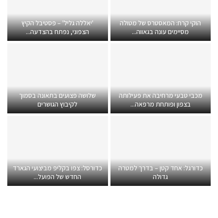
הוקי קרח: המאסטרס של מטולה
'יאללה גליל' – פסטיבל הקיץ
מסיימים עונה בגאווה...
הצפוני, נפתח בהצדעה...
מכבי טבעי מרחיבה את פעילותה
שלושה פצועים בתאונה בסמוך
בצפון ופותחת מרפאה...
לקיבוץ הגושרים
כדורגל: אחד קטן – בדרך למטרה
כדורסל: צפו בקליפ מביצועי הגארד
גדולה
החדש של הפועל...