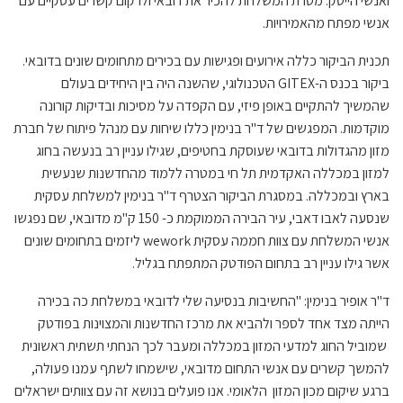
ואנשי הייטק. מטרת המשלחת להכיר את דובאי ולרקום קשרים עסקיים עם
אנשי מפתח מהאמירויות.
תכנית הביקור כללה אירועים ופגישות עם בכירים מתחומים שונים בדובאי.
ביקור בכנס ה-GITEX הטכנולוגי, שהשנה היה בין היחידים בעולם
שהמשיך להתקיים באופן פיזי, עם הקפדה על מסיכות ובדיקות קורונה
מוקדמות. המפגשים של ד"ר בנימין כללו שיחות עם מנהל פיתוח של חברת
מזון מהגדולות בדובאי שעוסקת בחטיפים, שגילו עניין רב בנעשה בחוג
למזון במכללה האקדמית תל חי במטרה ללמוד מהחדשנות שנעשית
בארץ ובמכללה. במסגרת הביקור הצטרף ד"ר בנימין למשלחת עסקית
שנסעה לאבו דאבי, עיר הבירה הממוקמת כ- 150 ק"מ מדובאי, שם נפגשו
אנשי המשלחת עם צוות חממה עסקית wework ליזמים בתחומים שונים
אשר גילו עניין רב בתחום הפודטק המתפתח בגליל.
ד"ר אופיר בנימין: "החשיבות בנסיעה שלי לדובאי במשלחת כה בכירה
הייתה מצד אחד לספר ולהביא את מרכז החדשנות והמצוינות בפודטק
שמוביל החוג למדעי המזון במכללה ומעבר לכך הנחתי תשתית ראשונית
להמשך קשרים עם אנשי התחום מדובאי, שישמחו לשתף עמנו פעולה,
ברגע שיקום מכון המזון הלאומי. אנו פועלים בנושא זה עם צוותים ישראלים