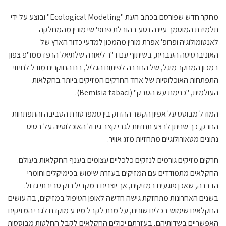
מחקר חדש שפורסם בכתב העת "Ecological Modeling" ובוצע על ידי
תלמידת המוסמך עיינה נטע בהובלת פרופ' שי מורין מהמחלקה
לאנטומולוגיה ופרופ' אפרת מורין מהמכון למדעי כדור הארץ של
האוניברסיטה העברית, בשיתוף עם ד"ר ליאורה שלתיאל הרפז ממו"פ צפון
במכון המחקר מיגל, של החברה לפיתוח הגליל, בנו החוקרים מודל לחיזוי
התפתחות האוכלוסיות של אחד החרקים המזיקים ביותר בחקלאות
העולמית, "כנימת עש הטבק" (Bemisia tabaci).
המודל מבוסס על אפיון הקשר ההדוק בין טמפרטורת הסביבה והתפתחות
החרק, כך שניתן לבצע תחזיות לגבי קצב גידול האוכלוסייה על בסיס
נתונים מטאורולוגיים מתחזיות מזג אוויר.
חרקים מזיקים גורמים לנזקים כלכליים עצומים בענף החקלאות בעולם.
החקלאים מתמודדים עם המזיקים בעזרת שימוש בכימיקלים וחומרי
הדברה, שאכן פוגעים במזיקים, אך יוצרים במקביל נזק סביבתי גדול.
בשנים האחרונות מתחזקת גישה חדשה לאופן הטיפול במזיקים, בה עושים
החקלאים שימוש בכלים שונים, על מנת לקבל מידע מוקדם לגבי המזיקים
האפשריים בשדותיהם, בעזרתם יכולים החקלאים לקבל החלטות מבוססות