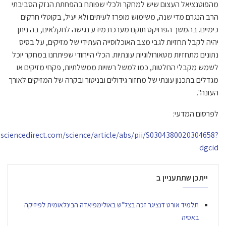
מהפוטנציאל העצום שיש למחקר ולכלי שפותח בהפחתת הנזק הסביבתי
הרב הנגרם מדי שנה, משימוש מופרז לעיתים ולא יעיל, בקוטלי חרקים
כימיים. בהמשך הפרויקט תוקם מערכת מידע נגישה לחקלאים, בה ניתן
יהיה לקבל תחזיות לגבי מצב האוכלוסייה העתידי של מזיקים, על בסיס
נתונים מתחזיות מטאורולוגיות עונתיות. הכלי הייחודי שפיתחנו במחקר יוכל
לשמש מקבלי החלטות, כמו למשל רשויות ממשלתיות, פקחי מזיקים או
מגדלים בתכנון עונתי של מחזור גידולים ובניטור ובקרה של המזיקים לאורך
העונה".
לפרסום המדעי:
.sciencedirect.com/science/article/abs/pii/S0304380020304658?
dgcid
ייתכן שתתעניין ב
תלמיד אורט דנציגר זכה בצל"ש באולימפיאדה הבינלאומית לפיזיקה
באסיה