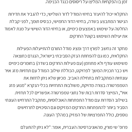
זמן בו הפקחיות המליצו על ריסוסים כנגד הכנימה.
החקלאי יכול להיעזר בחיזוי המודל לדור השלישי, כדי להגביר את תדירות
הניטור המתבצע בשדה, בחיזוי הדור החמישי, כבסיס תומך, לפני קבלת
החלטה על שימוש באמצעים כימיים, או בחיזוי הדור השישי על מנת לאמוד
את יעילות השימוש בקוטל החרקים.
מחקר זה נחשב לפורץ דרך ומציג מודל התורם להתייעלות הפעילות
החקלאית, כמו גם להפחתת הנזק הסביבתי בישראל, הנגרם כתוצאה
משימוש עודף ולא מתוזמן (עם פעילות החרקים בשדה) בחומרים כימיים
ויש כבר תכנית המשך לפרויקט, הכוללת שילוב המודל עם תחזיות מזג אויר
עונתיות המתקבלות בתחילת האביב. מכיוון שלא ניתן לחזות את
הטמפרטורה בצורה מדויקת, משולבות התחזיות בכלי הנקרא "מנוע מזג
אויר", המייצר סדרות רבות של נתוני טמפרטורה אפשריים לכל תחזית.
בשילוב הסדרות עם מודל התפתחות האוכלוסיות, מתקבל התרחיש העונתי
הסביר ביותר להתפתחות החרקים המזיקים וגם הסיכויים לתרחישים
נוספים, כולל התפרצויות של המזיק במהלך העונה.
פרופ' שי מורין, מהאוניברסיטה העברית, אומר: "לא ניתן להתעלם