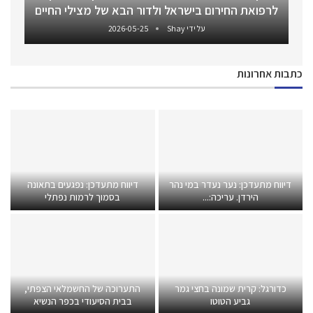
לרפואת החירום בישראל ולדור הבא של מצילי החיים
על ידי
Shay
2026-05-25
כתבות אחרונות
דיווח מתעדכן: נער נעדר במי נהר
דיווח מתעדכן: נפגעים בתאונה
הירדן. עריכה:...
בסמוך לרמות נפתלי
כדורגל: קרית שמונה בחצי גמר
התערוכה של החשמלאי הצפתי,
גביע הטוטו
בבית הסיעודי בכפר הנשיא