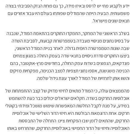
יידע ולקבוע מתי יש לרסס ובאיזו מידה, כך גם פוחת הנזק הסביבתי בצורה
משמעותית. הבעיה הייתה שהמודלים שפותחו בעולם היו עבור אזורים עם
תנאים שונים מישראל.
בשלב הראשוני של המחקר, התמקדו החוקרים בהתאמת המודל, שנבנה
על בסיס נתונים מניסויי מעבדה בטמפרטורות קבועות, לסביבת השדה
שבה שונות הטמפרטורה היומית גדולה. לאחר בניית המודל הראשוני,
ביצעו החוקרים סדרת ניסויים בתנאי שדה בעמק החולה במגוון צמחים
פונדקאים, הנפוצים בשדות עמק החולה, בחודשים מרץ-אוקטובר, בהם
הכנימה משגשגת, אספו נתוני תצפיות למצב הכנימה, מפקחיות מזיקים
והשוו אותן לתחזיות של המודל לאורך עונת גידול שלמה.
מהממצאים עולה, כי המודל מתאים לחיזוי מדויק של קצב ההתפתחות של
אוכלוסיות החרקים בשדה. חקלאים ישראלים יכולים כבר כעת להשתמש
במידע, על מנת לקבל החלטות המאפשרות שימוש מושכל ומידתי בקוטלי
חרקים. אחת הדוגמאות הבולטות היא חיזוי הדור השלישי של אוכלוסיית
החרקים, שהתאים לזמן שבו הפקחיות ציינו התחלה של התבססות
האוכלוסייה וחיזוי של הדור החמישי באוכלוסיית החרקים, שהתרחש באותו