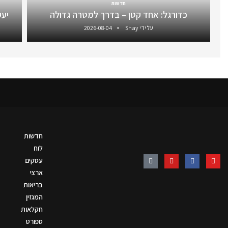
חדשות
כדורגל: אחד קטן – בדרך למטרה גדולה
יעקב 
על ידי
Shay
2026-08-04
חדשות
לוח
עסקים
ארצי
בריאות
המגזין
חקלאות
ספורט