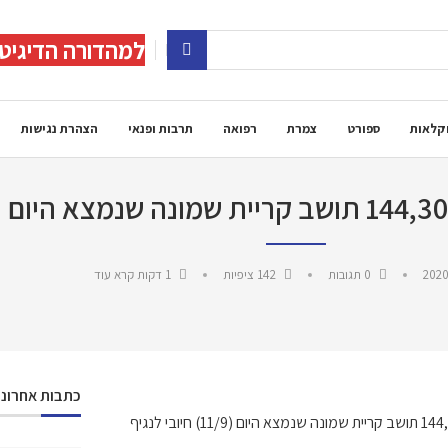
למהדורה הדיגיט
קלאות
ספורט
צמרת
רפואה
תרבות ופנאי
הצהרת נגישות
2020
0 תגובות
142
ציפיות
1 דקות קרא עוד
כתבות אחרונו
דובר העירייה דורון שנפר מעדכן על חקירה אפידמיולוגית של חולה מספר 144,300 תושב קריית שמונה שנמצא היום (11/9) חיובי לנגיף