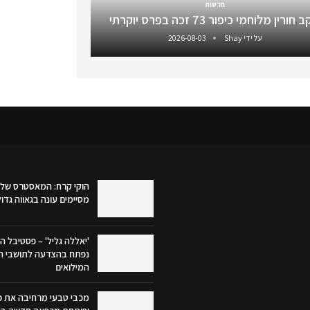
חדשות
חורין מלוחמי כיפור 73 זכה בפרס יוקרתי
על ידי
Shay
2026-08-03
הוקי קרח: המאסטרס של 
מסיימים עונה בגאווה גדו
'יאללה גליל' – פסטיבל הק
נפתח בהצדעה לתושבי הג
המילואים
מכבי טבעי מרחיבה את פע