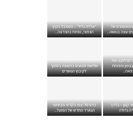
 המאסטרס של
'יאללה גליל' – פסטיבל הקיץ
 עונה בגאווה...
הצפוני, נפתח בהצדעה...
י מרחיבה את
צפון ופותחת
שלושה פצועים בתאונה בסמוך
אה...
לקיבוץ הגושרים
ד קטן – בדרך
כדורסל: צפו בקליפ מביצועי
ה גדולה
הגארד החדש של הפועל...