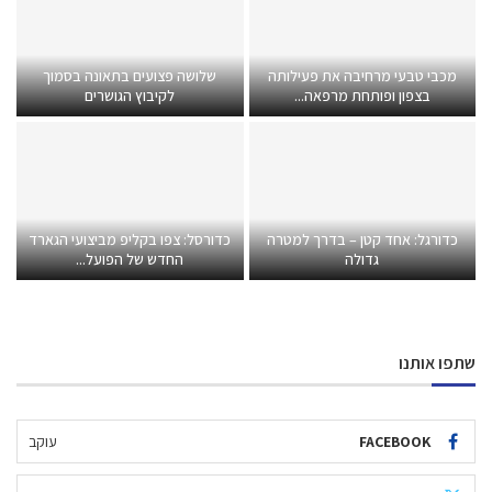
מכבי טבעי מרחיבה את פעילותה
שלושה פצועים בתאונה בסמוך
בצפון ופותחת מרפאה...
לקיבוץ הגושרים
כדורגל: אחד קטן – בדרך למטרה
כדורסל: צפו בקליפ מביצועי הגארד
גדולה
החדש של הפועל...
שתפו אותנו
FACEBOOK
עוקב