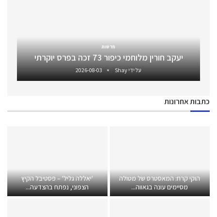
חדשות
יעקב חורין מלוחמי כיפור 73 זכה בפרס יוקרתי
על ידי
Shay
2026-08-03
כתבות אחרונות
הוקי קרח: המאסטרס של מטולה
'יאללה גליל' – פסטיבל הקיץ
מסיימים עונה בגאווה...
הצפוני, נפתח בהצדעה...