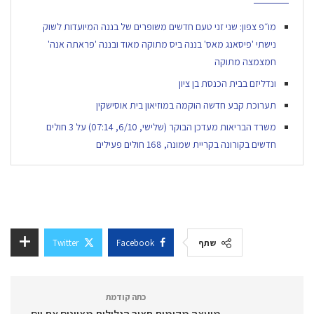
מו״פ צפון: שני זני טעם חדשים משופרים של בננה המיועדות לשוק
נישתי 'פיסאנג מאס' בננה ביס מתוקה מאוד ובננה 'פראתה אנה'
חמצמצה מתוקה
ונדליזם בבית הכנסת בן ציון
תערוכת קבע חדשה הוקמה במוזיאון בית אוסישקין
משרד הבריאות מעדכן הבוקר (שלישי, 6/10, 07:14) על 3 חולים
חדשים בקורונה בקריית שמונה, 168 חולים פעילים
שתף
Facebook
Twitter
כתה קודמת