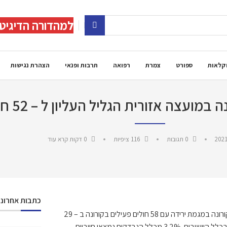
למהדורה הדיגיט
קלאות
ספורט
צמרת
רפואה
תרבות ופנאי
הצהרת נגישות
ה אזורית הגליל העליון ל – 52 חולים פעילים
2021
0 תגובות
116
ציפיות
0 דקות קרא עוד
כתבות אחרונו
מועצה אזורית הגליל העליון מעדכנים היום (רביעי, 13/1) כי מספרי החולים בקורונה במגמת ירידה עם 58 חולים פעילים בקורונה ב – 29
יישובי המועצה. כמו כן, גם מספר המבודדים במגמת ירידה עם 726 מבודדים בכלל היישובים. 3.2% מכלל הנבדקים נמצאו חיוביים