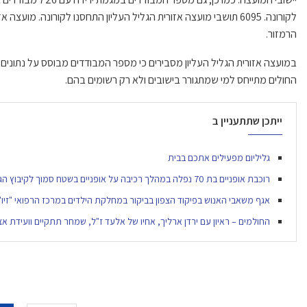
לקורונה. 6095 תושבי מועצה אזורית הגליל העליון התחסנו לקורונה. מו
הרמזור.
במועצה אזורית הגליל העליון מסבירים כי מספר המבודדים מבוסס על נתונים ש
החולים מתייחס למי שמתגורר בישובים ולא רק רשומים בהם.
ייתכן שתתעניין ב
גליליום מפעילים אתכם בבית
רוכבת אופניים בת 70 נפלה במהלך רכיבה על אופניים בשטח סמוך לקיבוץ הגושרים
אגף משאבי האנוש בפיקוד הצפון בביקור במחלקת הילדים במרכז הרפואי "זיו"
החולמים – ראיון עם ירדן ארליך, אחיו של אלעד ז"ל, שמחר תתקיים וועידת אצ