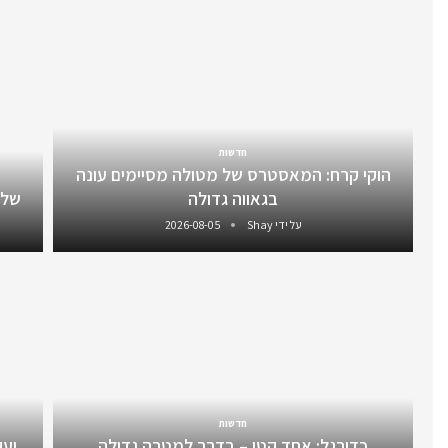
חדשות
הוקי קרח: המאסטרס של מטולה מסיימים עונה
בגאווה גדולה
שלו
על ידי
Shay
2026-08-05
חדשות
כדורגל: אחד קטן – בדרך למטרה גדולה
יעקב 