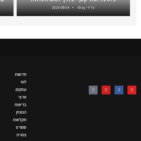
על ידי
Shay
2026-08-04
חדשות
לוח
עסקים
ארצי
בריאות
המגזין
חקלאות
ספורט
צמרת