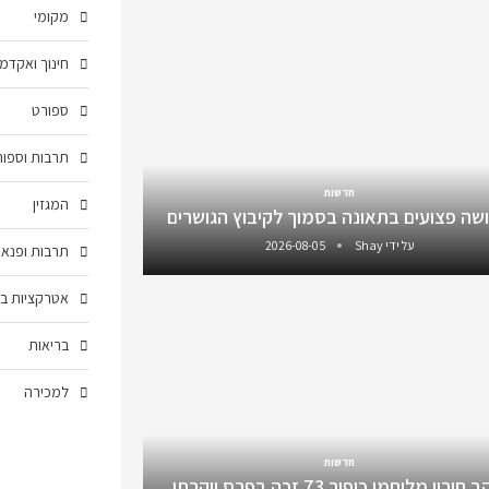
מקומי
חינוך ואקדמ
ספורט
תרבות וספור
חדשות
המגזין
שה פצועים בתאונה בסמוך לקיבוץ הגושרים
על ידי
Shay
2026-08-05
תרבות ופנאי
אטרקציות בצ
בריאות
למכירה
חדשות
חורין מלוחמי כיפור 73 זכה בפרס יוקרתי