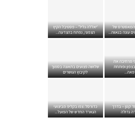
 המאסטרס של
'יאללה גליל' – פסטיבל הקיץ
 עונה בגאווה...
הצפוני, נפתח בהצדעה...
י מרחיבה את
צפון ופותחת
שלושה פצועים בתאונה בסמוך
אה...
לקיבוץ הגושרים
ד קטן – בדרך
כדורסל: צפו בקליפ מביצועי
ה גדולה
הגארד החדש של הפועל...