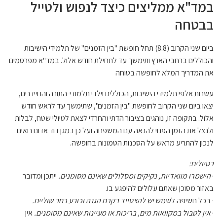
במד"א ממליצים כיצד לנפוש ולטייל
בבטחה
ביום שני הקרוב (8.8) תחל חופשת "בין הזמנים" של תלמידי הישיבות
והכוללים ברחבי הארץ ותימשך עד לתחילת חודש אלול. במד"א מפרסמים
את המדריך המלא לחופשה בטוחה
עשרות אלפי תלמידי הישיבות, הכוללים וילדי תלמודי-התורה והחיידרים,
יצאו ביום שני הקרוב לחופשת "בין הזמנים", שתימשך עד לראש חודש
אלול. בתקופה זו, נוהגים בציבור הדתי והחרדי לצאת לטיולי שטח, לבלות
ולנצל את הזמן הפנוי להנאה עם המשפחה ועל כן במגן דוד אדום רואים
לנכון להתריע מראש על הסכנות הטמונות בחופשה.
בטיולים:
·
הישמרו מוואדיות, נקיקים ומסלולים שאינם מסומנים.
ייתכן ומדובר
באזור מסוכן שאתם עלולים להיפגע בו.
· בכל חשיפה לשמש
יש להצטייד בקרם הגנה וכובע רחב שוליים.
·
אין לטבול במקוואות מים, בריכות או מעיינות שאינם מסומנים.
אין