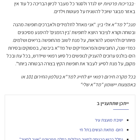
·
בבריכות פרטיות
יש לגדר ולסגור כל מעבר לכיוון הבריכה כל עוד אין
באזור מבוגר שיוכל להשגיח על פעוטות וילדים.
מנכ"ל מד"א אלי בין:
"אני מאחל לתלמידים ולאברכים חופשה מהנה
ובטוחה וקורא לציבור היוצא לחופשת 'בין הזמנים' להימנע מסיכונים
מיותרים ולהישמע להוראות, על מנת לשוב מהחופשה בריאים ושלמים.
כמדי שנה, החובשים והפראמדיקים של מד"א ביבשה, במסוקים ובסירות
הים-בולנס ערוכים להעניק לנופשים כל סיוע רפואי שיידרש, בכל עת ובכל
מקום, על מנת לסייע לעבור את חופשת הקיץ בצורה הבטוחה ביותר".
בכל מקרה חירום רפואי יש לחייג למד"א בטלפון החירום 101 או
באמצעות יישומון "מד"א שלי"
ייתכן שתתעניין ב
ישיבת מועצת עיר
היום- מחאת הנשים בתל חי
נסלל כביש הכניסה לחצור הגלילית כחלק מפרויקט "שער לחצור"