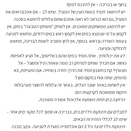
בחוף או בבריכה – אין להיכנס למים!
·
יש להישאר תמיד בטווח העין של המציל.
שימו לב – אם אינכם רואים את
המציל, גם הוא כנראה לא רואה אתכם ואתם עלולים להימצא בסכנה.
·
יש להימנע ממשחקים מסוכנים.
אין לשחק "משחקי הטבעה" במים, אין
לקפוץ על מי שנמצא במים ואין לקפוץ ראש במים רדודים, מחשש לפגיעה
בעמוד השדרה ובראש. בנוסף, אין לרוץ מסביב לשפת הבריכה, מחשש
להחלקה ופציעה.
·
דע את יכולותיך.
שחה תמיד במים שהם בשליטתך, אל תגיע לאפיסת
כוחות. אם חבריך שוחים למרחק רב ממה שאתה רגיל ומסוגל – אל
תצטרף! קח בחשבון תמיד את הדרך חזרה בשחייה. אם התעייפת, צא
מהמים, שתה ונוח במקום מוצל.
·
אין לשחות באזור שובר הגלים.
באזור זה עלולות להיווצר מערבולות
חזקות שמושכות לקרקעית הים.
·
הרחצה בים תחת השפעת אלכוהול אסורה מסוכנת.
למבלים עם תינוקות וילדים בים, בבריכה או סמוך לכל מקור מים אחר –
שימו לב לכללי הזהירות הבאים:
·
תינוקות וילדים עד גיל 5 הם אוכלוסייה מועדת לטביעה.
עקב מבנה