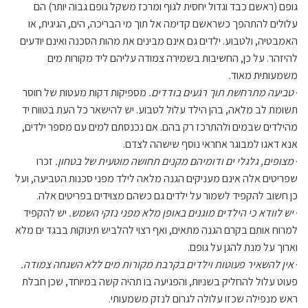
גופם (ראשם כבד וגדול יחסית לגוף ומרכז משקל גופם גבוה יותר) הם
עלולים להתהפך כשראשם קדימה אל תוך מי הבריכה, הים, הגיגית, או
האמבטיה, ולטבוע. ילדים גם אינם מבינים את מהות הסכנה ואינם יודעים
להיזהר. על כן, החשיבות בשמירה צמודה עליהם ליד מקורות מים
משמעותית מאוד.
·
טביעה מתרחשת תוך רגעים בודדים.
מספיקות דקות מעטות של חוסר
תשומת לב מלאה, בהן הילד עלול לטבוע. יש להישאר כל העת בטווח יד
מהילדים שבמים ולהתרכז רק בהם. אם נכנסתם למים עם מספר ילדים,
אנא דאגו למבוגר אחראי נוסף שישהה לצדם.
·
מצופים, גלגלי ים ודומיהם מקנים תחושה מוטעית של בטחון.
זכרו
שפריטים אלה אינם מעניקים הגנה מלאה לילד מפני סכנות הטביעה, ועל
כן חשוב להקפיד לשמור על ילדים גם כשהם מצוידים בפריטים אלה.
·
יש לוודא כי הילדים מוגנים באופן מלא מפני נזקי השמש.
יש להקפיד
למרוח אותם בקרם הגנה מתאים, ואף רצוי להלביש תינוקות בבגד ים מלא
וארוך על מנת להגן על גופם.
·
אין להשאיר פעוטות וילדים בקרבת מקורות מים ללא השגחה צמודה.
פעוט עלול להחליק בשניות, והפגיעה בו תהיה קשה במיוחד, שכן חבלת
ראש מנפילה שכזו עלולה לגרום לנזק משמעותי.