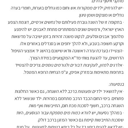
מתקני איסוף גחלים.
·
יש להרחיק ילדים ממקורות אש
וחום כמו גחלים בוערות, חומרי בערה
נוזליים או מוצקים ושמן טיגון.
· בתקופה זו של השנה גוברת פעילותם של
נחשים ארסיים,
דוגמת הצפע
הארץ ישראלי, ורמשים שונים המסתתרים מתחת לאבנים. יש להימנע
מלהפוך אבנים וסלעים, לנקוט משנה זהירות בזמן ישיבה על מדשאות
וקרקע חשופה בטבע, ולא להלך יחפים או בסנדלים באזורים אלו.
·
הצטיידו בערכת עזרה ראשונה
וודאו שישנם בהישג יד אמצעי הטיפול
הדרושים, עד להגעת צוותי מד"א המקצועיים במידת הצורך.
·
אלרגים למזון, לעקיצות דבורים ולגורמים נוספים
צריכים להצטייד
בתרופות מתאימות ובמזרק אפיפן, ע"פ הנחיות הרופא המטפל.
בנסיעות:
·
אין להשאיר ילדים ופעוטות ברכב ללא השגחה,
גם כאשר החלונות
פתוחים. בימי החום הכבד הרכב מתחמם במהירות. ילד שנשאר ללא
השגחה ברכב, חשוף לסכנת מכת חום, התייבשות ואף מוות.
· במהלך נסיעות,
יש לוודא כמות מים מספקת עבור הנוסעים,
היות
שסכנת התייבשות קיימת גם כאשר המזגן ברכב דולק.
·
יש לדאוג להניח כיסוי בד על כל כיסא בטיחות לפעוטות,
על מנת