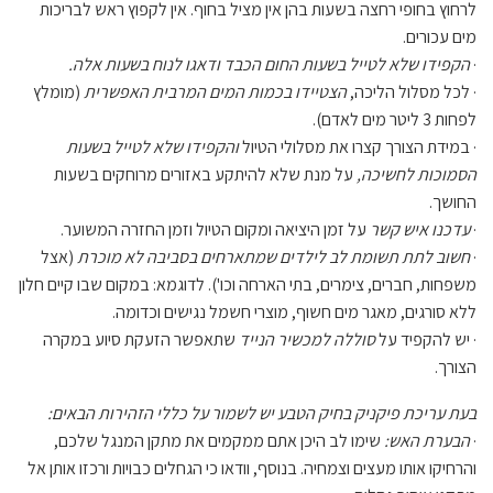
לרחוץ בחופי רחצה בשעות בהן אין מציל בחוף. אין לקפוץ ראש לבריכות
מים עכורים.
·
הקפידו שלא לטייל בשעות החום הכבד ודאגו לנוח בשעות אלה.
· לכל מסלול הליכה,
הצטיידו בכמות המים המרבית האפשרית
(מומלץ
לפחות 3 ליטר מים לאדם).
· במידת הצורך קצרו את מסלולי הטיול
והקפידו שלא לטייל בשעות
הסמוכות לחשיכה,
על מנת שלא להיתקע באזורים מרוחקים בשעות
החושך.
·
עדכנו איש קשר
על זמן היציאה ומקום הטיול וזמן החזרה המשוער.
·
חשוב לתת תשומת לב לילדים שמתארחים בסביבה לא מוכרת
(אצל
משפחות, חברים, צימרים, בתי הארחה וכו'). לדוגמא: במקום שבו קיים חלון
ללא סורגים, מאגר מים חשוף, מוצרי חשמל נגישים וכדומה.
· יש להקפיד על
סוללה למכשיר הנייד
שתאפשר הזעקת סיוע במקרה
הצורך.
בעת עריכת פיקניק בחיק הטבע יש לשמור על כללי הזהירות הבאים:
·
הבערת האש:
שימו לב היכן אתם ממקמים את מתקן המנגל שלכם,
והרחיקו אותו מעצים וצמחיה. בנוסף, וודאו כי הגחלים כבויות ורכזו אותן אל