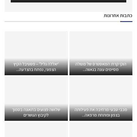
כתבות אחרונות
הוקי קרח: המאסטרס של מטולה
'יאללה גליל' – פסטיבל הקיץ
מסיימים עונה בגאווה...
הצפוני, נפתח בהצדעה...
מכבי טבעי מרחיבה את פעילותה
שלושה פצועים בתאונה בסמוך
בצפון ופותחת מרפאה...
לקיבוץ הגושרים