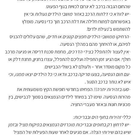
שהחום הגבוה ברכב לא יגרום לכוויות בגוף הפעוט.
·
יש לוודא כי דלתות הרכב באזור מושבי הילדים נעולות
וכי אין
באפשרותם לפתוח חלילה את דלת הרכב תוך כדי נסיעה. מומלץ
להשתמש ב'נעילת ילדים'.
·
הרחיקו ממושבי הילדים חפצים קטנים או חדים,
שהם עלולים להכניס
לפיהם, או להיחתך מהם במהלך הנסיעה.
·
אין לעצור ולהתפלל בצידי הדרכים,
מחמת סכנת דריסה או פגיעה מרכב
חולף. אם הגיע זמן התפילה ועליכם להתפלל, עצרו בחניון, תחנת דלק או
כל מקום מוסדר אחר – ולעולם לא בשולי הכבישים.
·
עם תום הנסיעה, בצעו סריקה ברכב וודאו כי כל הילדים יצאו ממנו, וכי
איש לא נותר ברכב הסגור.
·
סעו בזהירות יתרה!!
הפחיתו בחודשי חופשת הקיץ משמעותית את
מהירות הנסיעה. שימו לב במיוחד לילדים הנמצאים בסמוך לכבישים, בין
מכוניות חונות ובאזור מעברי החציה.
כללי זהירות בחוף הים ובבריכות:
·
יש לרחוץ רק בחופים ובבריכות מוכרזים הנמצאים בפיקוח מציל ובזמן
שיש בהם שירותי הצלה.
אם מגיעים לאחר שעות הפעילות של המציל