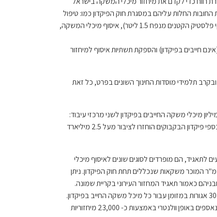
רת רווח כדי לקדם את מיחזור מיכלי המשקה בישראל
ים את החובות החלות עליהם במסגרת חוק הפיקדון כמו: טיפול
במכלי משקה החייבים בפיקדון 30 אג', (בקבוקי זכוכית, פחיות משקה ובקבוקי פלסטיק הקטנים מנפח 1.5 ליטר), איסוף מיכלי המשקה,
פול בבקבוקי פלסטיק משפחתיים, הגדולים מנפח 1.5 ליטר, (אינם חייבים בפיקדון) והספקת תשתיות איסוף למיחזור
בקרב תלמידי מוסדות החינוך השונים בפרט, כל זאת
"ה אומרים כי בזכות מודעות צרכנים שהולכת ועולה מידי יום עוברים כ- 3 מיליון מיכלי משקה החייבים בפיקדון לשני מרכזי עיבוד:
האחד בדשנים בקרית אתא, והשני באשדוד. בין השנים 2001 – 2019 בזכות כספי פיקדון הבקבוקים הוחזרו לציבור מעל 2.5 מיליארד
ים לתאגיד, הם מופרדים לסוגים שונים לאיסוף מיכלי
משקה באמצעות רשתות סופרמרקטים, בתי מרכול, ובית עסק הגדול מ- 28 מ"ר המוכר משקאות שנכללים תחת חוק הפיקדון. ניתן
וניות בפריסה ארצית ובניהם כאמור תאגיד המחזור העירוני בקריית שמונה.
בתחנות ניתן להשיב עד 2,000 מיכלי משקה ביום בהצגת תעודת זהות ולקבל 30 אגורות במזומן עבור כל מיכל משקה החייב בפיקדון.
קיים גם שירותי איסוף, ובקבוקי הפלסטיק המשפחתיים (אינם חייבים בפיקדון) נאספים באופן וולנטרי באמצעות כ- 23,000 מיחזוריות