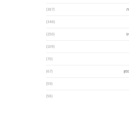
ה
(387)
(346)
ט
(250)
(109)
(70)
ון
(67)
(59)
(58)