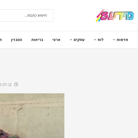
חדשות
לוח
עסקים
ארצי
בריאות
המגזין
ח
0-07-12