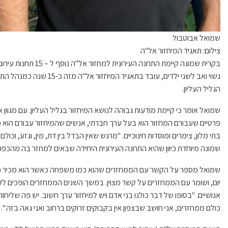
שמואל אבוטבול
צילום: תאגיד המיחזור אל"ה
נשוי ואב לשני ילדים, עובד ב
הגליל העליון.
שמואל אומר כי קיימת מודעות גבוהה לנושא המיחזור בגליל העליון. עם מגוו
פרטיים שעבורם המחזור הוא בעל ערך חברתי, אנשים שהמיחזור עבורם הוא כל
בתי מלון, צימרים ומוסדות חינוכיים. "מרגש שאין הבדל בין דת, מין, וגזע, וכו
שמונה מיוחדת כיוון שהיא התחנה העירונית היחידה שבאים למחזר בה מהכפר ר
שמואל מספר על הקשר עם הממחזרים שהוא כמו משפחה כאשר הוא מכיר כמע
יום, ושומר עם הממחזרים על קשר מצוין. במשך השנים הממחזרים הופכים לק
אנושיים. "בסופו של דבר כולנו בני אדם ויש למיחזור ערך חשוב. יש פה שליח
כולם ממחזרים, אני חושב שבצפון אין בקבוקים זרוקים ברחוב ואני גאה בזה ".