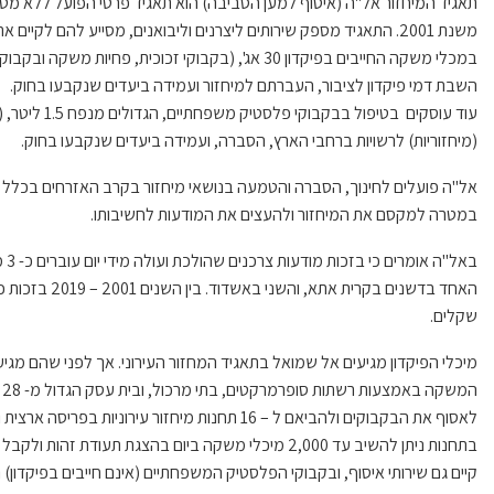
תאגיד המיחזור אל"ה (איסוף למען הסביבה) הוא תאגיד פרטי הפועל ללא מט
משנת 2001. התאגיד מספק שירותים ליצרנים וליבואנים, מסייע להם לקי
השבת דמי פיקדון לציבור, העברתם למיחזור ועמידה ביעדים שנקבעו בחוק.
עוד עוסקים בטי
(מיחזוריות) לרשויות ברחבי הארץ, הסברה, ועמידה ביעדים שנקבעו בחוק.
אל"ה פועלים לחינוך, הסברה והטמעה בנושאי מיחזור בקרב האזרחים בכלל ו
במטרה למקסם את המיחזור ולהעצים את המודעות לחשיבותו.
באל
שקלים.
מיכלי הפיקדון מגיעים אל שמואל בתאגיד המחזור העירוני. אך לפני שהם מגיע
ה
לאסוף את הבקבוקים ולהביאם ל – 16 תחנות מיחזור עיר