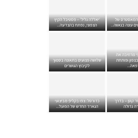
 המאסטרס של
'יאללה גליל' – פסטיבל הקיץ
 עונה בגאווה...
הצפוני, נפתח בהצדעה...
י מרחיבה את
צפון ופותחת
שלושה פצועים בתאונה בסמוך
אה...
לקיבוץ הגושרים
ד קטן – בדרך
כדורסל: צפו בקליפ מביצועי
ה גדולה
הגארד החדש של הפועל...