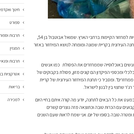
חינוך ואקדמי
ספורט
תרבות וספור
בקרית שמונה קיימת התחנה העירונית למחזור אל"ה נוסף ל – 15 תחנות עירוניות למחזור הקיימות ברחבי הארץ. שמואל אבוטבול בן 54,
תאגיד המיחזור אל"ה מזה כ-15 שנה כמנהל התחנה העירונית בקריית שמונה ומומחה לנושא המיחזור באזור
המגזין
תרבות ופנאי
ן אנשים באוכלוסייה שממחזרים את הפסולת כמו אנשים
כלי ומכספי הפיקדון הם קונים מזון, פסולת בקבוקים של
אטרקציות בצפ
לם ממחזרים". ומסביר כי תחנת המיחזור העירונית של קריית
ג'ר שחצוי בין לבנון לישראל.
בריאות
ט את כל הבאים לתחנה, יודע מה קורה איתם בחיי היום
למכירה
בועים עם הכרות טובה וכתוצאה מזה נוצרים קשרים
ות ומטרה טובה בסופו של יום. אני שמח לראות שעם השנים