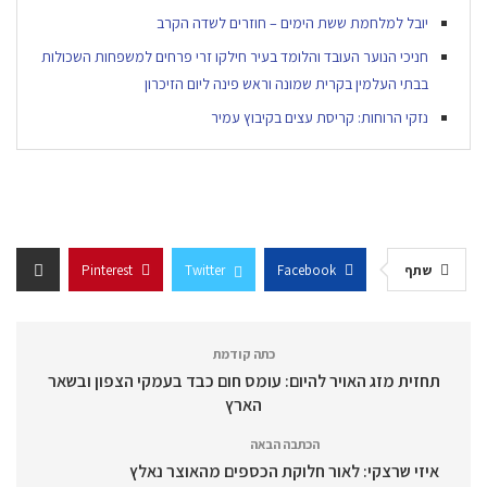
יובל למלחמת ששת הימים – חוזרים לשדה הקרב
חניכי הנוער העובד והלומד בעיר חילקו זרי פרחים למשפחות השכולות
בבתי העלמין בקרית שמונה וראש פינה ליום הזיכרון
נזקי הרוחות: קריסת עצים בקיבוץ עמיר
שתף
Facebook
Twitter
Pinterest
כתה קודמת
תחזית מזג האויר להיום: עומס חום כבד בעמקי הצפון ובשאר
הארץ
הכתבה הבאה
איזי שרצקי: לאור חלוקת הכספים מהאוצר נאלץ