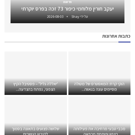
חדשות
יעקב חורין מלוחמי כיפור 73 זכה בפרס יוקרתי
על ידי
Shay
2026-08-03
כתבות אחרונות
הוקי קרח: המאסטרס של מטולה
'יאללה גליל' – פסטיבל הקיץ
מסיימים עונה בגאווה...
הצפוני, נפתח בהצדעה...
מכבי טבעי מרחיבה את פעילותה
שלושה פצועים בתאונה בסמוך
בצפון ופותחת מרפאה...
לקיבוץ הגושרים