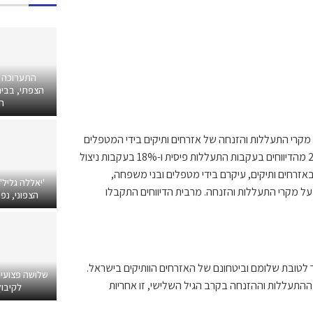
התערוכה 
הצפתי, בבית
ה
משרד העבודה והרווחה, בשנת 2016 חלה עלייה של 17% בדיווח מקרי התעללות והזנחה של אזרחים ותיקים בידי המטפלים
העיקריים או בני משפחה. 33% מהדיווחים היו בעקבות התעללות נפשית, 21% מהדיווחים בעקבות התעללות פיסית ו-18% בעקבות ניצול
ל 20% בדיווח מקרי פגיעה מינית באזרחים ותיקים, עיקרם בידי מטפלים ובני משפחה,
'יאללה גליל'
קרים מדווחים. סה"כ טופלו בשנה החולפת 5,876 דיווחים על מקרי התעללות והזנחה. מרבית הדיווחים התקבלו
הצפוני, נפ
תר לטובת שלומם וביטחונם של האזרחים הוותיקים בישראל.
שלושה פצועי
ההתעללות וההזנחה בקרב הגיל השלישי, זו אחריות
לקיבוץ