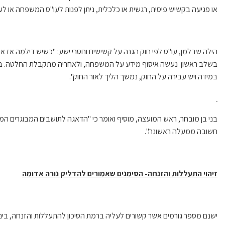
או פגיעה בקשיש פיסית, רגשית או כלכלית, ניתן לפנות לעו"ס המשפחה או לעו
הילה שבלמן, עו"ס לפי חוק הגנה על קשישים וחסרי ישע: "כשיש דילמה אז אי
בשלב ראשון נעשה איסוף מידע על המשפחה, ולאחריה מתקבלת החלטה. ב
במידה ויש עבירה על החוק, נמשך הליך לאור החוק".
בני בן מובחר, ראש המועצה, מוסיף ואומר כי "הדאגה לתושבים המבוגרים המייס
חשובה ממעלה ראשונה".
זיהוי התעללות והזנחה- הסימנים שאמורים להדליק נורה אדומה
ישנם מספר גורמים אשר קשורים לעליה ברמת הסיכון להתעללות והזנחה, ביניה