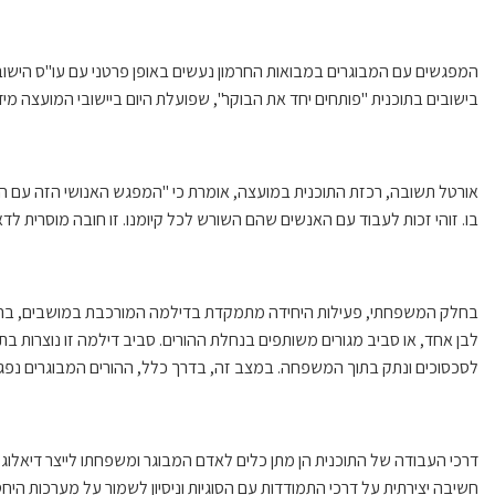
המפגשים עם המבוגרים במבואות החרמון נעשים באופן פרטני עם עו"ס הישוב 
בישובים בתוכנית "פותחים יחד את הבוקר", שפועלת היום ביישובי המועצה מיד
אורטל תשובה, רכזת התוכנית במועצה, אומרת כי "המפגש האנושי הזה עם 
בו. זוהי זכות לעבוד עם האנשים שהם השורש לכל קיומנו. זו חובה מוסרית לד
בחלק המשפחתי, פעילות היחידה מתמקדת בדילמה המורכבת במושבים, בה הו
לבן אחד, או סביב מגורים משותפים בנחלת ההורים. סביב דילמה זו נוצרות 
לסכסוכים ונתק בתוך המשפחה. במצב זה, בדרך כלל, ההורים המבוגרים נפגע
דרכי העבודה של התוכנית הן מתן כלים לאדם המבוגר ומשפחתו לייצר דיאלוג
חשיבה יצירתית על דרכי התמודדות עם הסוגיות וניסיון לשמור על מערכות ה