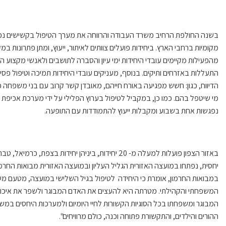
מקומיות ברחבי הארץ. ביחידות פועלים צוותים לאיתור, ייעוץ, ומתן פתרונות 
מהפעילות מקיימים עובדי היחידות ימי עיון והסברה לתושבים ולאנשי מקצוע 
התעללות באזרחים ותיקים. בנוסף, מעניקים עובדי היחידות תמיכה וטיפול 
הדיווח, כגון: חשש מפגיעה באורח חייהם, מאובדן קשר קרוב עם בני משפחה פו
מי שיטפל בהם. כמו כן, במקביל לטיפול בערוץ הפלילי על ידי מערכת אכיפת 
נפגשות אחת בשבוע ומקבלות ייעוץ להתמודדות עם התופעה.
באזור הצפון פועלות למעלה מ- 20 יחידות, ביניהן יחידות
יחסית, נפתחו במועצה האזורית הגליל העליון ובמועצה האזורית מבואות החר
במבואות החרמון, אומרת כי היחידה לטיפול בגיל השלישי במועצה, מטעם מש
המשפחתי והקהילתי. מטרתה היא להעצים את האדם המבוגר ולשפר את איכות חיי
המבוגר ומשפחתו בכל הסוגיות הקשורות לחיי היומיום ולמערכות היחסים 
ההורים והילדים, והתקשורת פתוחה וכנה, כולם מרוויחים".