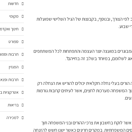
חדשות
מקומי
לפי הצורך, ובנוסף, בקבוצות של הגיל השלישי שפועלות
י שבוע.
חינוך ואקדמ
ספורט
המבוגרים במועצה יוצר העצמה והתפתחות לכל המשתתפים
תרבות וספור
אוג לשלומם, במיוחד בשלב זה בחייהם".
המגזין
תרבות ופנאי
רים בעלי נחלה חקלאית יכולים להוריש את הנחלה רק
בתוך המשפחה מערכות לחצים, אשר לעיתים קרובות גורמות
אטרקציות בצ
ים.
בריאות
למכירה
 אשר לוקח בחשבון את צרכי ההורים ובני המשפחה תוך
יחסים המשפחתיות. במקרים חריגים כאשר ישנו חשש להזנחה