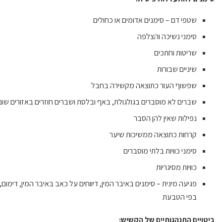
שטפי דם – סימנים אדומים או כחולים
סימני נשיכה והצלפה
שריטות וחתכים
שיניים שבורות
שפשוף העור כתוצאה מקשירה בחבל
שברים לא מוסברים בגולגולת, באף ובלסת ושברים חוזרים באזורים שוני
נפילות שאין להן הסבר
קרחות כתוצאה ממשיכות שיער
סימני כוויות בלתי מוסברים
כוויות מסיגריות
פגיעה מינית – סימנים באיבר המין, דיווחים על כאב באיבר המין, דימום
בפי הטבעת
ביטויים התנהגותיים של הקשיש: