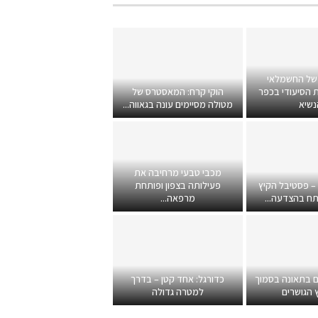
של החשמלאי
 הסיעודי בכפר
הוקי קרח: המאסטרס של
נשיא
מטולה מסיימים עונה בגאווה...
מכבי טבעי מרחיבה את
 – פסטיבל הקיץ
פעילותה בצפון ופותחת
תח בהצדעה...
מרפאה...
ם בתאונה בסמוך
כדורגל: אחד קטן – בדרך
 הגושרים
למטרה גדולה