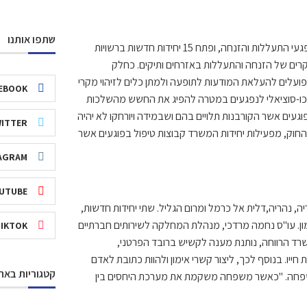
שתפו אותנו
בשנה החולפת הרחיב משרד העבודה והרווחה את מערך הטיפול בקשישים נפגעי התעללות והזנחה, ופתח 15 יחידות חדשות ברשויות
במקרים של הזנחה והתעללות באזרחים ותיקים. כחלק
הפועלים להעלאת המודעות לתופעה ולמתן כלים לזיהוי מקרי
EBOOK
פסיכו-סוציאלי לנפגעים במטרה להפיג את החשש מהשלכות
געים אשר הקורבנות תלויים בהם ושבמידה ויורחקו לא יהיה
ITTER
החוק, מפעילות יחידות המשרד קבוצות טיפול בפוגעים אשר
AGRAM
UTUBE
 בצפת, כרמיאל, טבריה, נהריה,דלית אל כרמל ומרום הגליל. שתי יחידות חדשות,
מון. עו"ס נחמה מרדכי, מנהלת המחלקה לשירותים חברתיים
TIKTOK
רד הרווחה, נותנת מענה לקשיש ברובד הפרטני,
ו. בנוסף לכך, ליצור קשרי אימון ולהוות כתובת לאדם
קטגוריות באת
במשפחה. "כאשר משפחה משקמת את מערכת היחסים בין