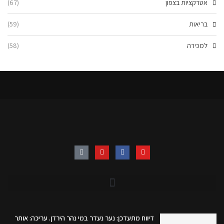
אטרקציות בצפון
(67)
בריאות
(59)
למכירה
(58)
דיווח מתעדכן: נער נעדר במי נהר הירדן. עריכה: אותר