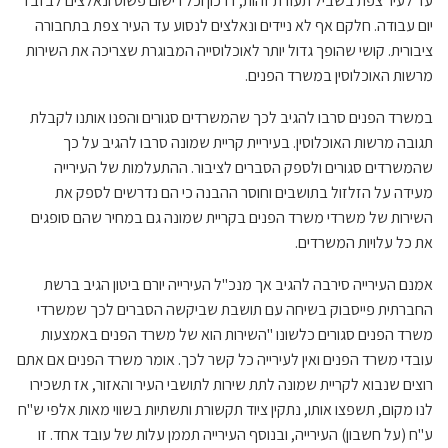
עד לעיר צפת בשביל תעודת זהות, דרכון וכל רישום פשוט ונאלצים לבזבז
יום עבודה. חלקם אף לא ניידים ונאלצים לנסוע עד העיר צפת בתחבורה
ציבורית. קושי שהופך גדול יותר לאוכלוסייה המבוגרת שצריכה את השירות
מרשות האוכלוסין במשרד הפנים.
במשרד הפנים סרבו להגיב לכך שהמשרדים סגורים והפנו אותנו לקבלת
תגובה מרשות האוכלוסין. בעיריית קריית שמונה סרבו להגיב על כך
שהמשרדים סגורים ולספק הסברים לציבור. ההתעלמות של העירייה
מעידה על הזלזול בתושבים וחוסר ההבנה כי הם נדרשים לספק את
השירות של משרדי משרד הפנים בקריית שמונה גם במחיר שהם סופגים
את כל עלויות המשרדים.
אמנם העירייה סירבה להגיב אך מנכ"ל העירייה יורם ביטון הגיב ברשת
החברתית פייסבוק בשיחה עם תושבת שביקשה הסברים לכך שמשרדי
משרד הפנים סגורים כלשונו "השירות הוא של משרד הפנים באמצעות
עובדי משרד הפנים ואין לעירייה כל קשר לכך. אומר משרד הפנים אם אתם
רוצים שנבוא לקריית שמונה לתת שירות לתושבי העיר והאזור, אז תשכירו
לנו מקום, תשפצו אותו, נתקין ציוד תקשורת ותשתיות בשווי מאות אלפי ש"ח
ע"ח (על חשבון) העירייה, ובנוסף העירייה תממן עלות של עובד אחד. זו