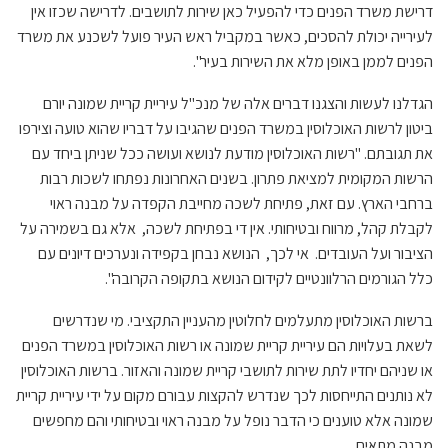
דרישת משרד הפנים כדי להפעיל כאן שירות לתושבים. לדרישה שכזו אין
לעירייה יכולת להסכים, כאשר במקביל ראש העיר פועל לשכנע את משרד
הפנים לממן באופן מלא את השירות בעיר".
הגדלנו לעשות והצגנו דברים אלה של מנכ"ל עיריית קריית שמונה יורם
ביטון לרשות האוכלוסין במשרד הפנים שהגיבו על דבריו שהוא טועה וצירפו
את תגובתם. "רשות האוכלוסין מודעת לנושא ועושה ככל שניתן ביחד עם
הרשות המקומית למציאת פתרון. בשנים האחרונות נפתחו לשכות רבות
ברחבי הארץ. עם זאת, פתיחת לשכה מחייבת הקפדה על מבנה ראוי
לקבלת קהל, מרווח ובטיחותי. אין די בפתיחת לשכה, אלא גם בשמירה על
הציבור ועל העובדים. אי לכך, הנושא נבחן בקפידה ונערכים דיונים עם
כלל הגורמים הרלוונטיים לקידום הנושא בתקופה הקרובה".
ברשות האוכלוסין מתעלמים לחלוטין מהעניין התקציבי. מי שנדרשים
לשאת בעלויות הם עיריית קריית שמונה או רשות האוכלוסין במשרד הפנים
או שניהם יחדיו לתת שירות לתושבי קריית שמונה והאזור. ברשות האוכלוסין
לא נותנים התייחסות לכך שנדרש להקצות עבורם מקום על ידי עיריית קריית
שמונה אלא טוענים כי הדבר נופל על מבנה ראוי ובטיחותי והם מחפשים
מבנה מתאים.