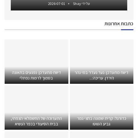
על ידי
Shay
2026-07-01
כתבות אחרונות
דיווח מתעדכן: נער נעדר במי נהר
דיווח מתעדכן: נפגעים בתאונה
הירדן. עריכה:...
בסמוך לרמות נפתלי
כדורגל: קרית שמונה בחצי גמר
התערוכה של החשמלאי הצפתי,
גביע הטוטו
בבית הסיעודי בכפר הנשיא