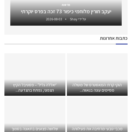
חדשות
יעקב חורין מלוחמי כיפור 73 זכה בפרס יוקרתי
על ידי
Shay
2026-08-03
כתבות אחרונות
הוקי קרח: המאסטרס של מטולה
'יאללה גליל' – פסטיבל הקיץ
מסיימים עונה בגאווה...
הצפוני, נפתח בהצדעה...
מכבי טבעי מרחיבה את פעילותה
שלושה פצועים בתאונה בסמוך