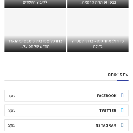
בצפון ופותחת מרפאה...
לקיבוץ הגושרים
כדורגל: אחד קטן – בדרך למטרה
כדורסל: צפו בקליפ מביצועי הגארד
גדולה
החדש של הפועל...
שתפו אותנו
FACEBOOK
עוקב
TWITTER
עוקב
INSTAGRAM
עוקב