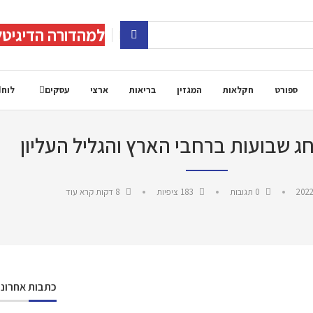
למהדורה הדיגיטל
ספורט
חקלאות
המגזין
בריאות
ארצי
עסקים
לוח
חג שבועות ברחבי הארץ והגליל העליון
2022
0 תגובות
183
ציפיות
8 דקות קרא עוד
כתבות אחרונו