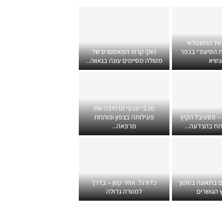
של החשמלאי
 הסיעודי בכפר
הוקי קרח: המאסטרס של
נשיא
מטולה מסיימים עונה בגאווה...
מכבי טבעי מרחיבה את
 – פסטיבל הקיץ
פעילותה בצפון ופותחת
תח בהצדעה...
מרפאה...
ם בתאונה בסמוך
כדורגל: אחד קטן – בדרך
 הגושרים
למטרה גדולה