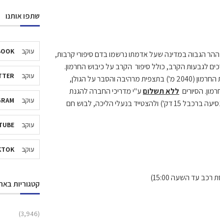
שתפו אותנו
עוקב
BOOK
 ההר הגבוה במדינה שעל אדמתו נרשמו בדם סיפורי קרבות,
כים לגבעות הקרב, כולל סיפור הקרב על כיבוש החרמון.
עוקב
TTER
הסיורים המודרכים משלבים טבע, מורשת וגיאופוליטיקה. הסיור מתחיל בפסגת החרמון (2040 מ') בתצפית מרהיבה והסבר על הגולן,
רמון. הסיורים
ללא תשלום
ע"י מדריכי החברה להגנת
עוקב
GRAM
הטבע. משך הסיור כשעה וחצי, יש להגיע חצי שעה לפני שעת הסיור (משך הנסיעה ברכבל 15 דק') ולהצטייד בנעלי הליכה, לבוש חם
עוקב
TUBE
עוקב
KTOK
קטגוריות באת
(3,946)