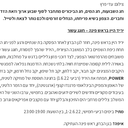
צילום: עדי פרץ
חג השבועות, חג המים, חג הביכורים מתחבר לסוף שבוע ארוך וזאת הזד
וחברים. הצפון בשיא פריחתו, הנחלים זורמים ולכם נותר לצאת ולטייל.
יריד היין בראש פינה – חוגג עשור
יריד היין בראש פינה, חוזר לגן הברון לאחר הפסקה בת שנתיים ורגע לפני חג ה
תחת כיפת השמיים בלב המושבה הציורית , היריד שהפך למסורת, חוגג עשור עם 
משובחים מהרפרטואר הצפוני, לצד דוכני מזון גליליים בדגש על מחלבות, ותו
באווירה לילית קסומה שמייצרת חוויה בלתי נשכחת. הזדמנות נפלאה למפגשים מ
היקבים המציגים: יקב תבור, יקב דלתון, יקב תל שיפון, יקב נחל חרמון, יקב בזלת
POWER
של האומן והמפיק הבינלאומי פרננדו קנוף (ארגנטינה), יחד עם הזמר הלטיני, 
בעיבודים מקוריים וחדשים לשירים ידועים ואהובים. בחמישי, ערבו השני של היריד, (.22
המשלב צלילים מרחבי הים התיכון והבלקן יחד עם מקצבים אפריקאים וגרוב מ
מתי?
בימים רביעי-חמישי, 1-2.6.22, בין השעות: 23:00-19:00
איפה?
בגן הברון, ראש פינה העתיקה.