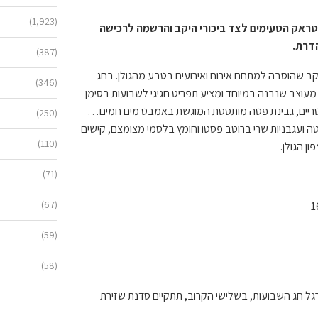
(1,923)
טראק הטעימים לצד ביכורי היקב והרשמה לרכישה
(387)
יקב שהוסבה למתחם אירוח ואירועים בטבע מהגולן. בחג
(346)
מעוצב שנבנה במיוחד ומציע תפריט חגיגי לשבועות בסימן
ים טריים, גבינת פטה מותססת המוגשת באמבט מים חמים…
(250)
טה ועגבניות שרי ברוטב פסטו וחומץ בלסמי מצומצם, קישים
(110)
ן הגולן.
(71)
(67)
(59)
(58)
רגל חג השבועות, בשלישי הקרוב, תתקיים סדנת שזירת