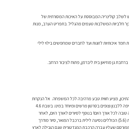
טרתו לשלב קולינריה המבוססת על האיכות המסורתית של
אנץ' חלביות המשלבות טעמים מהגליל. בתפריט הערב, מנות
חמד איכותיות לזוגות ועד לחברים שמחפשים בילוי לילי
התיכון, מציע חווית טבע מרהיבה לכל המשפחה. אל הנקרות
מגיעים בעזרת הרכבל, מבקרים גם במנהרת הרכבת המנדטורית שנסעה מחיפה ללבנון וצופים בסרטון מרשים ומיוחד במינו. בשבת 4.6
וסיקה ואווירה טובה לכל אורך היום! בנוסף לסיורים לאורך היום, לאחר
רדת החשכה ייפתח האתר מחדש לסיורי עששיות ליליים משפחתיים בין הנקרות (5.6) הכוללים נסיעה לילית ברכבל המואר, סיור מודרך
המפורסם שעליו עברה הרכבת המנדטורית שגם הובילה לארץ