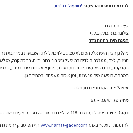
לפרטים נוספים והרשמה:
'חווימה' בכנרת
קיץ בחמת גדר
צילום: יבגני בוטקובסקי
חגיגת מים בחמת גדר
מה? גן העדן הישראלי, המופלא מציע בילוי כולל לחג השבועות במרחצאות המי
תנינים, לצד, ממלכת הילדים בה יפעל ג'ימבורי רחב ידיים. בריכה קרה, מ
המרקדות, חגיגה של מים מיוחדת ומרעננת. מגוון אפשרויות לינה בטבע, בכפר 
המתחם. חופשת מים מרעננת, זמן איכות משפחתי במחיר הוגן.
איפה?
אתר המרחצאות חמת גדר.
מתי?
סופ"ש 3.6 – 6.6
כמה?
מחיר כניסה לחמת גדר 118 ₪ לאדם בסופ"ש/ חג . מבצעים באתר הבית
להזמנות : 6393* באתר
www.hamat-gader.com
דף הפייסבוק "חמת גדר