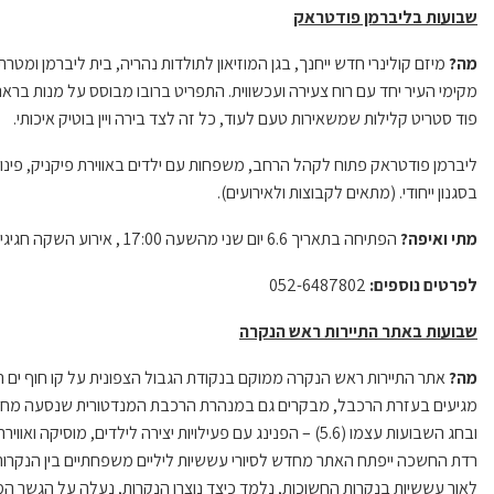
שבועות בליברמן פודטראק
מה?
מיזם קולינרי חדש ייחנך, בגן המוזיאון לתולדות נהריה, בית ליברמן ומ
מקימי העיר יחד עם רוח צעירה ועכשווית. התפריט ברובו מבוסס על מנות בר
פוד סטריט קלילות שמשאירות טעם לעוד, כל זה לצד בירה ויין בוטיק איכותי.
ליברמן פודטראק פתוח לקהל הרחב, משפחות עם ילדים באווירת פיקניק, פינות 
בסגנון ייחודי. (מתאים לקבוצות ולאירועים).
מתי ואיפה?
הפתיחה בתאריך 6.6 יום שני מהשעה 17:00 , אירוע השקה חגיגי ברחבת גן מוזיאון בית ליברמן, פתוח לציבור הרחב.
לפרטים נוספים:
052-6487802
שבועות באתר התיירות ראש הנקרה
מה?
אתר התיירות ראש הנקרה ממוקם בנקודת הגבול הצפונית על קו חוף ים 
ובחג השבועות עצמו (5.6) – הפנינג עם פעילויות יצירה לילדים, מ
לאור עששיות בנקרות החשוכות, נלמד כיצד נוצרו הנקרות, נעלה על הגשר 