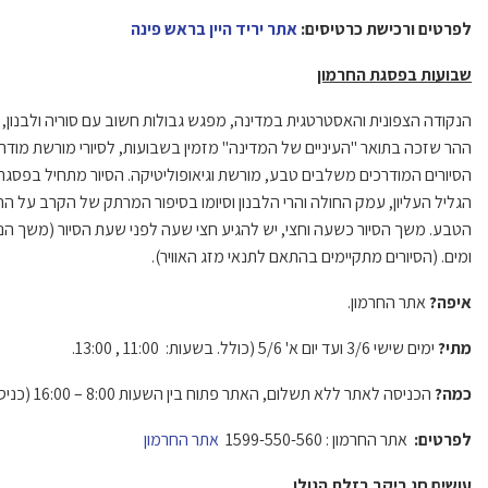
לפרטים ורכישת כרטיסים:
אתר יריד היין בראש פינה
שבועות בפסגת החרמון
הנקודה הצפונית והאסטרטגית במדינה, מפגש גבולות חשוב עם סוריה ולבנון,
ההר שזכה בתואר "העיניים של המדינה" מזמין בשבועות, לסיורי מורשת מודר
הגליל העליון, עמק החולה והרי הלבנון וסיומו בסיפור המרתק של הקרב על הח
ומים. (הסיורים מתקיימים בהתאם לתנאי מזג האוויר).
איפה?
אתר החרמון.
מתי?
ימים שישי 3/6 ועד יום א' 5/6 (כולל. בשעות: 11:00 , 13:00.
כמה?
הכניסה לאתר ללא תשלום, האתר פתוח בין השעות 8:00 – 16:00 (כניסת רכב עד השעה 15:00)
לפרטים:
אתר החרמון : 1599-550-560
אתר החרמון
עושים חג ביקב בזלת הגולן