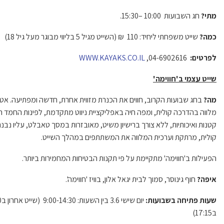
מתי?
חג השבועות 10:00 –15:30.
כמה?
שייט משפחתי ליחיד: 110 ₪ (השייט מגיל 5 בליווי מבוגר מעל גיל 18)
לפרטים:
04-6902616,
WWW.KAYAKS.CO.IL
שייט עצמי ב'חווימה'
מה?
בחג שבועות הקרוב, חווים את הכנרת מזווית אחרת, חדשה ומפתיעה. אטרק
מלווה בהדרכה קולית, ומפה חיה באפליקציית ניווט מתקדמת, לפינות החמד הנ
קטנות ואיכותיות, ללא צורך ברישיון משיט, מאובזרות במסך טאבלט, עליו נבנת
קולית, מרתקת וערכית המלווה את המשתתפים במהלך השייט.
הפעילות ב'חווימה' מתקיימת על פי תקנות הבטיחות המחמירות ביותר.
איפה?
חוף גינוסר, סמוך לבית יגאל אלון, בוויז 'חווימה'.
שעות פתיחה בשבועות:
ב17:15)