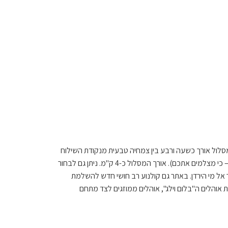
המסלול אורך כשעה ורבע בין צמחיה טבעית מנקודת השילוח
בבית הילל בזרימה נפלאה וכמובן שלא מפספסים את המפלון (מומלץ לחייך – כי מצלמים אתכם). אורך המסלול כ-4 ק"מ. ניתן גם לבחור
אל מי הירדן. באתר גם קולנוע רב חושי חדש להשלמת
אוהלים ה"בלום וילג", אוהלים ממוזגים לצד מתחם