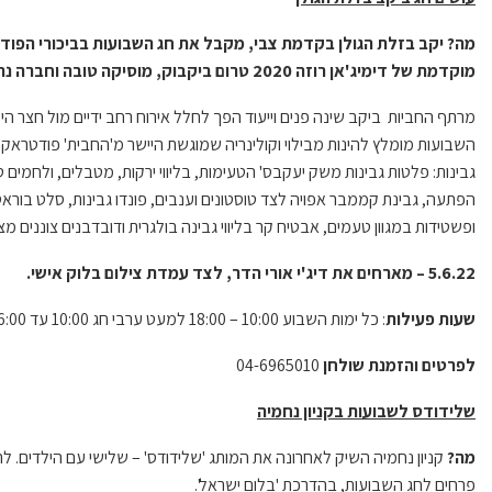
מה? יקב בזלת הגולן בקדמת צבי, מקבל את חג השבועות בביכורי הפוד
מוקדמת של דימיג'אן רוזה 2020 טרום ביקבוק, מוסיקה טובה וחברה נהדרת.
מרתף החביות ביקב שינה פנים וייעוד הפך לחלל אירוח רחב ידיים מול חצר ה
השבועות מומלץ להינות מבילוי וקולינריה שמוגשת היישר מ'החבית' פודטראק 
גבינות: פלטות גבינות משק יעקבס' הטעימות, בליווי ירקות, מטבלים, ולחמ
הפתעה, גבינת קממבר אפויה לצד טוסטונים וענבים, פונדו גבינות, סלט בורא
ופשטידות במגוון טעמים, אבטיח קר בליווי גבינה בולגרית ודובדבנים צוננים מצפו
22 – מארחים את דיג'י אורי הדר, לצד עמדת צילום בלוק אישי.
5.6.
שעות פעילות
: כל ימות השבוע 10:00 – 18:00 למעט ערבי חג 10:00 עד 16:00
לפרטים והזמנת שולחן
04-6965010
שלידודס לשבועות בקניון נחמיה
מה?
קניון נחמיה השיק לאחרונה את המותג 'שלידודס' – שלישי עם הילדים. ל
פרחים לחג השבועות, בהדרכת 'בלום ישראל'.