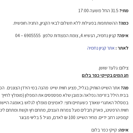
מתי?
31.5 החל משעה 17:00
כמה?
ההשתתפות בפעילות ללא תשלום לבאי הקניון, החניה חופשית.
איפה?
קניון נחמיה, הנשיא 4, צומת המצודות טלפון: 6905555 – 04
לאתר :
אתר קניון נחמיה
צילום: גלעד שושן.
חג המים בקייקי כפר בלום
מה?
אתר השייט הוותיק בגליל, מציע חווית שייט מהנה במי הירדן הצוננים. 
במסלול האתגרי שאורך כשעתיים וחצי. לאמיצים מומלץ לגלוש באומגה היישר 
חווית הרפטינג, פארק חבלים מעל צמרות העצים, מתחם חץ וקשת ומתחם לינת 
קמפינג רחב ידיים. מחיר השייט: 100 ₪ לאדם, מגיל 5 בליווי מבוגר
איפה:
קייקי כפר בלום