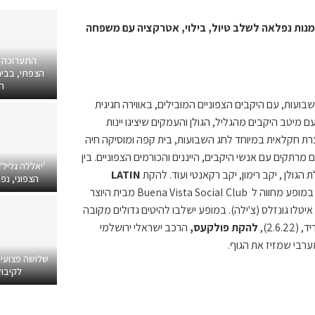
מנות נפלאה לשלב טיול, בילוי, אטרקציה עם משפחה
התערוכה 
הצפתי, בבית
ה
שבועות, עם היקבים הצפוניים המובילים, באווירה חגיגית
מיטב היקבים מהגליל, הגולן והעמקים שיציגו יינות
צרת חקלאית במיוחד לחג השבועות, בית קפה ומוסיקה חיה
רתקים עם אנשי היקבים, הייננים והכורמים הצפוניים. בין
'יאללה גליל'
 הגולן , יקב רימון, יקב רקאנטי ועוד. להקת
LATIN
הצפוני, נפ
, תפתח את היריד (רביעי 1.6.22) בחגיגה תוססת של מוזיקה לטינית, במופע מחווה ל Buena Vista Social Club מבית היוצר
איטלו גונזלס (צ'ילה). במופע ישלבו להיטים גדולים מקובה
2.6),
להקת פולקעס,
הרכב ישראלי ירושלמי
ערבי שמזיז את הגוף.
שלושה פצועי
לקיבוץ