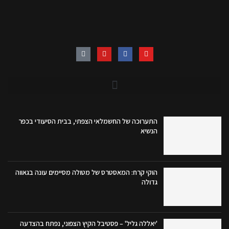
התערוכה של החשמלאי הצפתי, בבית הסיעודי בכפר
הנשיא
הוקי קרח: המאסטרס של מטולה מסיימים עונה בגאווה
גדולה
'יאללה גליל' – פסטיבל הקיץ הצפוני, נפתח בהצדעה