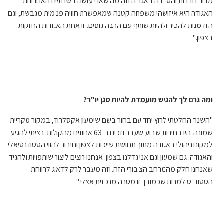
מדור דוברות והסברה באגודה וזה מה שאני עושה בשנתיים האחרונות.
האגודה היא איזושהי משפחה קטנה שמאפשרת חוויה פנימית מגבשת, וגם
הזדמנות להכיר ולהיות שותף עם הרבה גופים. זו אחת האגודות החזקות
בצפון."
ומה גרם לך להגיש מועמדת להיות סגן יו"ר?
"השנה החלטתי לרוץ יחד עם בחור בשם שימעון אקסלרוד, במקור מקריית
שמונה. היו בחירות שבוע שעבר וזכינו ב-63 אחוזים מהקולות. רציתי להגיע
למקום ניהולי באגודה מתוך תחושת שייכות לצפון וחיבור להווי הסטודנטיאלי
והאגודה. גם שמעון וגם אני גדלנו בצפון. אנחנו רוצים ליצור שותפויות ולהגיד
שאנחנו חלק מהמרחב הציבורי הזה. וזה מעבר לרק לדאוג לרווחת
הסטודנט למרות שכמובן זו מטרה מרכזית אצלי."