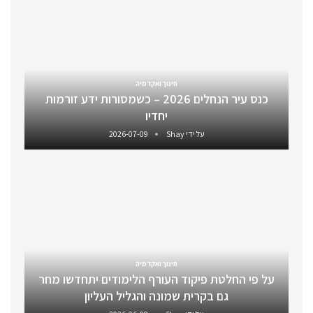
חינוך ואקדמיה
כנס עיר הנחלים 2026 – כשמסורות ידע זורמות
יחדיו
על ידי
Shay
2026-07-09
חינוך ואקדמיה
על פי החלטת פיקוד העורף הלימודים יתחדשו מחר
גם בקרית שמונה והגליל העליון