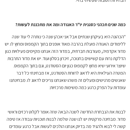
הבחירות הטובות שעשיתי בחיי."
כמה שנים תכהני כסגנית יו"ר האגודה ומה את מתכננת לעשות?
"הכהונה היא בעיקרון שנתיים אבל אני אכהן שנה כי נותרה לי עוד שנה
ללימודים. האגודה פועלת בהרבה מאוד אופנים בתוך הקמפוס ומחוץ לו. יש
מדור אקדמיה, מעורבות חברתית, במדור הזה אנחנו מקיימים פעילויות כגון
הדלקת נרות עם קשישים בחנוכה, זיכרון בסלון ועוד. יש את מדור התרבות
שיוצר אירועי שיא מחוץ לקמפוס כגון יום הסטודנט, וגם בתוך הקמפוס.
המטרה העילאית היא לדאוג לרווחת הסטודנט, אז מבחינתי כל דבר
שאנשים מרגישים ומעלים זה משהו שאנחנו צריכים לדאוג לו. מבחינתנו
עומדות על הפרק כרגע כמה משימות מרכזיות:
לבנות את הנבחרת החדשה לשנה הבאה שזה אומר לקלוט רכזים וראשי
מדור. מבחינה פרקטית יש לנו שנה שלמה לבנות תוכניות עבודה אז טיפה
קשה לי לבוא ולהגיד מה בדיוק אנחנו הולכים לעשות אבל כרגע עומדים