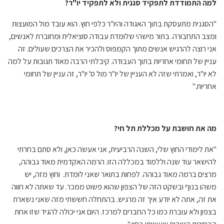
למה התמודדת לתפקיד סגנית ולא לתפקיד יו"ר?
"הסגנית מתעסקת בתוך האגודה והיו"ר כלפי חוץ. הוא עובד מול המועצות
ומצב התחבורה. בתור מישהי שלומדת עבודה סוציאלית ומחוברת לאנשים,
אני רוצה להרגיש אנשים מתוך הקמפוס ולהכיר את הצרכים שעולים. זה
עניין של תחומי אחריות בתוך העבודה. קיבלתי הרבה מאוד תגובות על למה
לא יו"ר, ואמרתי שזה לא העניין של יו"ר מול ס' יו"ר, זה עניין של תחומי
אחריות."
מה את חושבת על מכללת תל חי?
"את לימודי החוץ שלי, השנה הרביעית, אני אעשה כאן, ולא סתם בחרתי
להישאר עוד שנה וללמוד במכללה הזו. הרמה האקדמית מאוד גבוהה,
מרצים ברמה מאוד גבוהה. לפחות בתואר שאני לומדת. וחוץ מזה, יש
משהו בנוף ובשקט הזה של הצפון שהוא פשוט ממכר. עד שאתה לא חווה
את זה, אתה לא יודע איך זה מרגיש. בהתחלה חששתי מזה שאני נשארת
בצפון ולא עוברת כמו כל החברים למרכז. היום אני יכולה להגיד שזו אחת