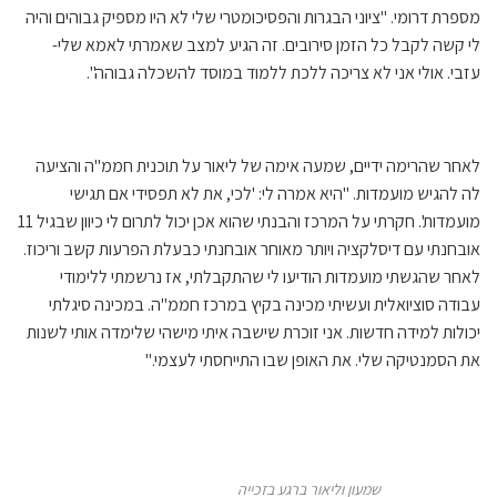
מספרת דרומי. "ציוני הבגרות והפסיכומטרי שלי לא היו מספיק גבוהים והיה
לי קשה לקבל כל הזמן סירובים. זה הגיע למצב שאמרתי לאמא שלי-
עזבי. אולי אני לא צריכה ללכת ללמוד במוסד להשכלה גבוהה".
לאחר שהרימה ידיים, שמעה אימה של ליאור על תוכנית חממ"ה והציעה
לה להגיש מועמדות. "היא אמרה לי: 'לכי, את לא תפסידי אם תגישי
מועמדות'. חקרתי על המרכז והבנתי שהוא אכן יכול לתרום לי כיוון שבגיל 11
אובחנתי עם דיסלקציה ויותר מאוחר אובחנתי כבעלת הפרעות קשב וריכוז.
לאחר שהגשתי מועמדות הודיעו לי שהתקבלתי, אז נרשמתי ללימודי
עבודה סוציואלית ועשיתי מכינה בקיץ במרכז חממ"ה. במכינה סיגלתי
יכולות למידה חדשות. אני זוכרת שישבה איתי מישהי שלימדה אותי לשנות
את הסמנטיקה שלי. את האופן שבו התייחסתי לעצמי."
שמעון וליאור ברגע בזכייה