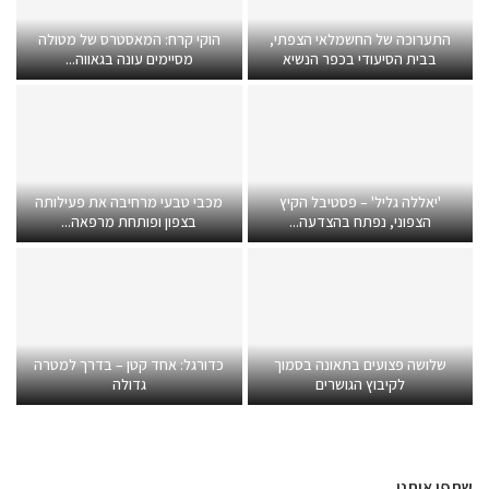
התערוכה של החשמלאי הצפתי,
הוקי קרח: המאסטרס של מטולה
בבית הסיעודי בכפר הנשיא
מסיימים עונה בגאווה...
'יאללה גליל' – פסטיבל הקיץ
מכבי טבעי מרחיבה את פעילותה
הצפוני, נפתח בהצדעה...
בצפון ופותחת מרפאה...
שלושה פצועים בתאונה בסמוך
כדורגל: אחד קטן – בדרך למטרה
לקיבוץ הגושרים
גדולה
שתפו אותנו