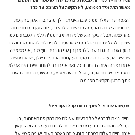
מאשר התלמיד הממוצע, לא הקשה על העומס עד כה?
"האמת שזו שאלה ממש טובה. אני אגיד לך מה, דבר ראשון בתקופת
מבחנים האגודה בהדממה כדי שנוכל להשקיע את הזמן במבחנים וזה
עוזר מאוד. אבל העיקר הוא שלימדו אותי בחממ"ה ללמוד למבחנים כמו
שצריך ולסגל יכולות ניהול זמן ואסטרטגיה, ולכן יכולתי להשתמש בזה גם
בתוך העבודה וגם בשביל לתמרן בין שני הדברים. חוץ מזה, אני מאמינה
שכאשר את עושה דברים מתוך העקרונות הפנימיים שלך, אז את עושה
אותם בצורה הטובה ביותר. ובכל זאת אני חייבת להודות שעד היום אני לא
יודעת איך שרדתי את זה, אבל זה היה מספק, כי עשיתי דברים שבאים
מתוך הבטן והקריאה הפנימית."
יש משהו שתרצי לשתף בו את קהל הקוראים?
"הייתי רוצה לדבר על כל הבעיות שעולות פה בתקופה האחרונה, בין
המכללה והתושבים. בעיניי כולנו צריכים לקחת רגע נשימה ולהבין איך
אנחנו חיים בשלום במרחב הזה, כי זה באמת חשוב. יש פה קומץ של