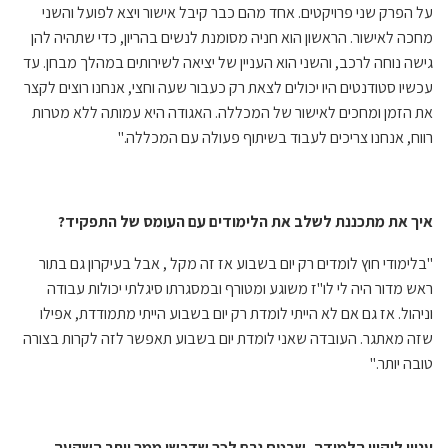
על הפרק שני פרויקטים. אחד מהם כבר קיבל אישור ויצא לפועל והשני
מחכה לאישור. הראשון הוא חניה מסומנת לנשים בהריון, כדי שתהיה להן
גישה נוחה לרכב, והשני הוא העניין של יציאה לשירותים במהלך מבחן. עד
עכשיו סטודנטים היו יכולים לצאת רק כעבור שעה וחצי, אנחנו רוצים לקצר
את הזמן ומחכים לאישור של המכללה. האגודה היא עמותה ללא מטרות
רווח, אנחנו צריכים לעבוד בשיתוף פעולה עם המכללה."
איך את מתכננת לשלב את הלימודים עם העומס של התפקיד?
"בלימודי חוץ לומדים רק יום בשבוע אז זה מקל , אבל בעיקרון גם בתור
ראש מדור היה לי לו"ז משוגע ומטורף ובמסגרתו סיגלתי יכולות עבודה
וניהול. אז גם אם לא הייתי לומדת רק יום בשבוע הייתי מתמודדת, אפילו
שזה מאתגר. העובדה שאני לומדת יום בשבוע תאפשר לזה לקרות בצורה
טובה יותר."
עניין ליקויי הלמידה, שבטח גרם לכך שדרשו ממך יותר השקעה